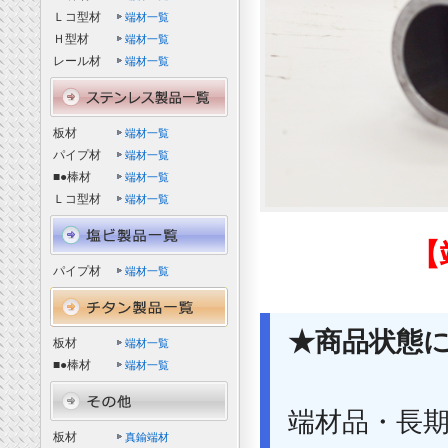
Ｌコ型材
端材一覧
Ｈ型材
端材一覧
レール材
端材一覧
板材
端材一覧
パイプ材
端材一覧
■●棒材
端材一覧
Ｌコ型材
端材一覧
【
パイプ材
端材一覧
★商品状態
板材
端材一覧
■●棒材
端材一覧
端材品・長
板材
真鍮端材