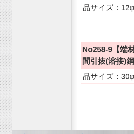
品サイズ：12φx
No258-9【端
間引抜(溶接
品サイズ：30φx