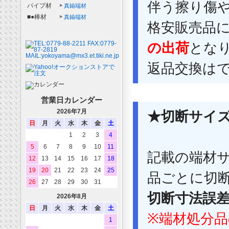
伴う擦り傷
パイプ材
真鍮端材
■●棒材
真鍮端材
格安販売品
の出荷
とな
返品交換は
営業日カレンダー
2026年7月
★切断サイ
日
月
火
水
木
金
土
1
2
3
4
5
6
7
8
9
10
11
記載の端材
12
13
14
15
16
17
18
19
20
21
22
23
24
25
品ごとに切
26
27
28
29
30
31
切断寸法誤差
2026年8月
日
月
火
水
木
金
土
※端材処分
1