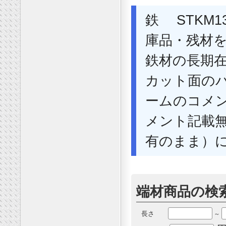
鉄 STKM1
庫品・残材
鉄材の長期
カット面の
ームのコメ
メント記載
有のまま）
端材商品の検
長さ
～