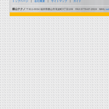
トップページ
|
会社概要
|
サイトマップ
|
ガイド
横山テクノ
〒911-0034 福井県勝山市滝波町3丁目109 FAX:0779-87-2819 MAIL:
sa