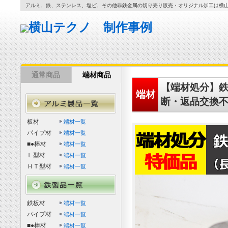
アルミ、鉄、ステンレス、塩ビ、その他非鉄金属の切り売り販売・オリジナル加工は横
通常商品
端材商品
【端材処分】鉄 
端材
断・返品交換
板材
端材一覧
パイプ材
端材一覧
■●棒材
端材一覧
Ｌ型材
端材一覧
ＨＴ型材
端材一覧
鉄板材
端材一覧
パイプ材
端材一覧
■●棒材
端材一覧