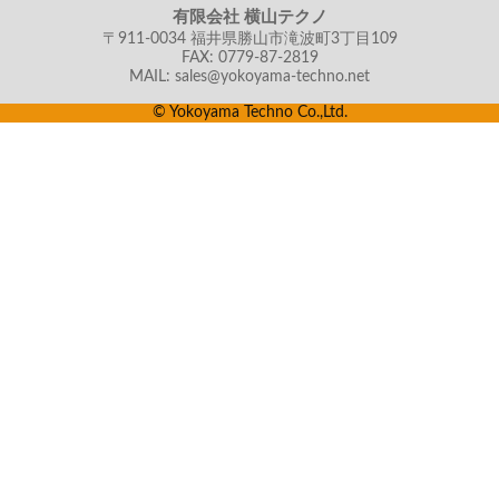
有限会社 横山テクノ
〒911-0034 福井県勝山市滝波町3丁目109
FAX: 0779-87-2819
MAIL: sales@yokoyama-techno.net
© Yokoyama Techno Co.,Ltd.