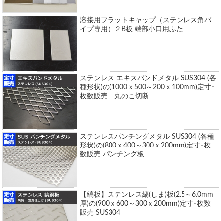
溶接用フラットキャップ（ステンレス角パ
イプ専用）２B板 端部小口用ふた
ステンレス エキスパンドメタル SUS304 (各
種形状)の(1000ｘ500～200ｘ100mm)定寸･
枚数販売 丸のこ切断
ステンレスパンチングメタル SUS304 (各種
形状)の(800ｘ400～300ｘ200mm)定寸･枚
数販売 パンチング板
【縞板】ステンレス縞(しま)板(2.5～6.0mm
厚)の(900ｘ600～300ｘ200mm)定寸･枚数
販売 SUS304