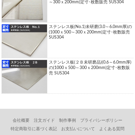
～300ｘ200mm)定寸･枚数販売 SUS304
ステンレス板(No.1)未研磨(3.0～6.0mm厚)の
(1000ｘ500～300ｘ200mm)定寸･枚数販売
SUS304
ステンレス板(２Ｂ未研磨品)(0.6～6.0mm厚)
の(1000ｘ500～300ｘ200mm)定寸･枚数販
売 SUS304
会社概要
注文ガイド
制作事例
プライバシーポリシー
特定商取引に基づく表記
お支払いについて
よくある質問