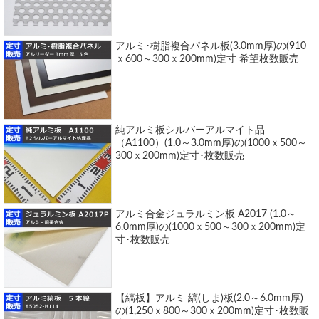
アルミ･樹脂複合パネル板(3.0mm厚)の(910
ｘ600～300ｘ200mm)定寸 希望枚数販売
純アルミ板シルバーアルマイト品
（A1100）(1.0～3.0mm厚)の(1000ｘ500～
300ｘ200mm)定寸･枚数販売
アルミ合金ジュラルミン板 A2017 (1.0～
6.0mm厚)の(1000ｘ500～300ｘ200mm)定
寸･枚数販売
【縞板】アルミ 縞(しま)板(2.0～6.0mm厚)
の(1,250ｘ800～300ｘ200mm)定寸･枚数販