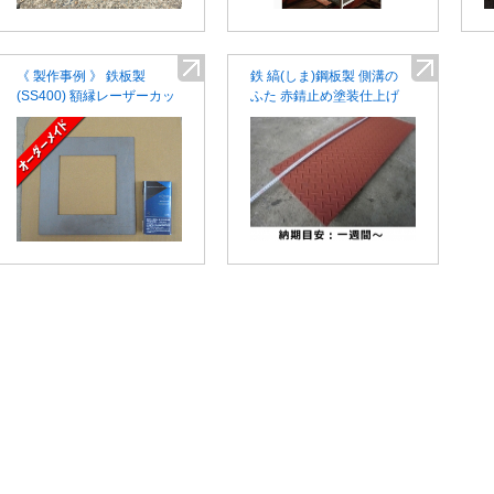
《 製作事例 》 鉄板製
鉄 縞(しま)鋼板製 側溝の
(SS400) 額縁レーザーカッ
ふた 赤錆止め塗装仕上げ
ト No.鉄007-291
みぞ蓋 段差 スロープ オー
ダーメイド品