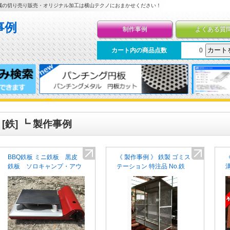
属の切り売り販売・オリジナル加工は横山テクノにおまかせください！
制作事例
よくある質
カート内の商品点数
0
[鉄] ┗ 製作事例
BBQ鉄板 ミニ鉄板 黒皮
《 製作事例 》 鉄製 ゴミス
鉄板 ソロキャンプ・アウ
テーション 特注品 No.鉄
トドアに！ 自作鉄板 バ
010-318
ーベキュー テッパン
鉄
6mm 4.5mm