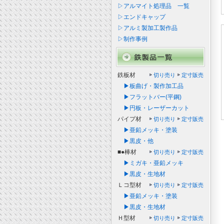
▷アルマイト処理品 一覧
▷エンドキャップ
▷アルミ製加工製作品
▷制作事例
鉄板材
切り売り
定寸販売
▶板曲げ・製作加工品
▶フラットバー(平鋼)
▶円板・レーザーカット
パイプ材
切り売り
定寸販売
▶亜鉛メッキ・塗装
▶黒皮・他
■●棒材
切り売り
定寸販売
▶ミガキ・亜鉛メッキ
▶黒皮・生地材
Ｌコ型材
切り売り
定寸販売
▶亜鉛メッキ・塗装
▶黒皮・生地材
Ｈ型材
切り売り
定寸販売