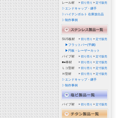
レール材
切り売り
定寸販売
▷エンドキャップ・継手
▷ハイテンボルト 在庫放出品
▷制作事例
SUS板材
切り売り
定寸販売
▶フラットバー(平鋼)
▶円板・レーザーカット
パイプ材
切り売り
定寸販売
■●棒材
切り売り
定寸販売
Ｌコ型材
切り売り
定寸販売
Ｈ型材
切り売り
定寸販売
▷エンドキャップ・継手
▷制作事例
パイプ材
切り売り
定寸販売