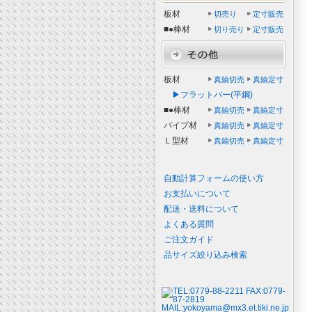
板材
切売り
定寸販売
■●棒材
切り売り
定寸販売
板材
真鍮切売
真鍮定寸
▶フラットバー(平鋼)
■●棒材
真鍮切売
真鍮定寸
パイプ材
真鍮切売
真鍮定寸
Ｌ型材
真鍮切売
真鍮定寸
自動計算フォームの使い方
お支払いについて
配送・送料について
よくある質問
ご注文ガイド
品サイズ絞り込み検索