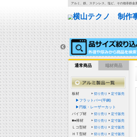
アルミ、鉄、ステンレス、塩ビ、その他非鉄金
通常商品
端材商品
板材
切り売り
定寸販売
▶フラットバー(平鋼)
▶円板・レーザーカット
パイプ材
切り売り
定寸販売
■●棒材
切り売り
定寸販売
Ｌコ型材
切り売り
定寸販売
ＨＴ型材
切り売り
定寸販売