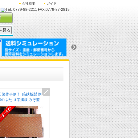
会社概要
ガイド
問
《 製作事例 》 縞鉄板製 側
溝のふた Ｕ字溝板 みぞ蓋
段差 スロープ 特注品 No.
009-299