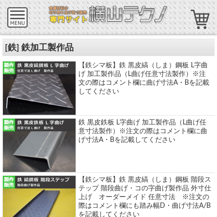
[鉄] 鉄加工製作品
【鉄シマ板】鉄 黒皮縞（しま）鋼板 L字曲
げ 加工製作品（L曲げ任意寸法製作）※注
文の際はコメント欄に曲げ寸法A・Bを記載
してください
鉄 黒皮鉄板 L字曲げ 加工製作品（L曲げ任
意寸法製作）※注文の際はコメント欄に曲
げ寸法A・Bを記載してください
【鉄シマ板】鉄 黒皮縞（しま）鋼板 階段ス
テップ 階段曲げ・コの字曲げ製作品 外寸仕
上げ オーダーメイド 任意寸法 ※注文の
際はコメント欄にも踏み幅D・曲げ寸法A/B
を記載してください