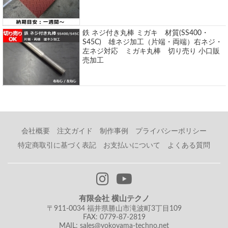
鉄 ネジ付き丸棒 ミガキ 材質(SS400・
S45C) 雄ネジ加工（片端・両端）右ネジ・
左ネジ対応 ミガキ丸棒 切り売り 小口販
売加工
会社概要
注文ガイド
制作事例
プライバシーポリシー
特定商取引に基づく表記
お支払いについて
よくある質問
有限会社 横山テクノ
〒911-0034 福井県勝山市滝波町3丁目109
FAX: 0779-87-2819
MAIL: sales@yokoyama-techno.net