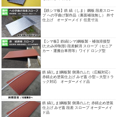
【鉄シマ板】鉄 縞（しま）鋼板 段差スロー
プ への字曲げ製作品（裏面補強無し） 外寸
仕上げ オーダーメイド 任意寸法
【シマ板】鉄縞(シマ)鋼板製・補強溶接型
(たわみ抑制形) 段差解消 スロープ（セニア
カー・運搬台車用等）ワイド ロング型
鉄 縞(しま)鋼板製 側溝のふた（広幅対応）
赤錆止め塗装仕上げ みぞ蓋 小型～大型トラ
ック対応 オーダーメイド品
鉄 縞(しま)鋼板製 側溝のふた 赤錆止め塗装
仕上げ みぞ蓋 段差 スロープ オーダーメイ
ド品