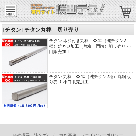
[チタン] チタン丸棒 切り売り
チタン ネジ付き丸棒 TB340（純チタン2
種）雄ネジ加工（片端・両端）切り売り 小
口販売加工
チタン 丸棒 TB340（純チタン2種）丸鋼 切
り売り 小口販売加工
会社概要
注文ガイド
制作事例
プライバシーポリシー