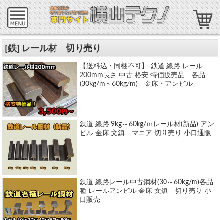
[鉄] レール材 切り売り
【送料込・同梱不可】-鉄道 線路 レール
200mm長さ 中古 格安 特価販売品 各品
(30kg/m～60kg/m) 金床・アンビル
鉄道 線路 9kg～60kg/ｍレール材(新品) アン
ビル 金床 文鎮 マニア 切り売り 小口通販
鉄道 線路レール中古鋼材(30～60kg/m)各品
種 レールアンビル 金床 文鎮 切り売り 小
口販売