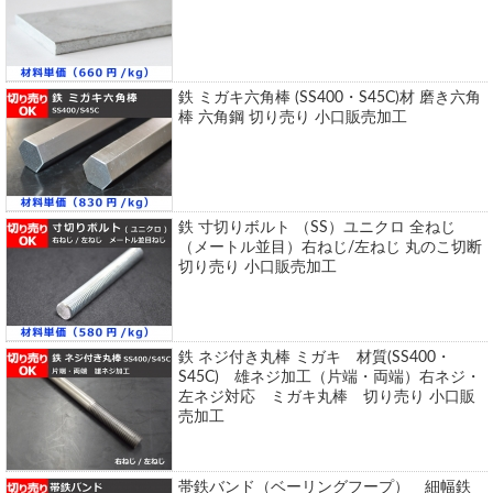
鉄 ミガキ六角棒 (SS400・S45C)材 磨き六角
棒 六角鋼 切り売り 小口販売加工
鉄 寸切りボルト （SS）ユニクロ 全ねじ
（メートル並目）右ねじ/左ねじ 丸のこ切断
切り売り 小口販売加工
鉄 ネジ付き丸棒 ミガキ 材質(SS400・
S45C) 雄ネジ加工（片端・両端）右ネジ・
左ネジ対応 ミガキ丸棒 切り売り 小口販
売加工
帯鉄バンド（ベーリングフープ） 細幅鉄