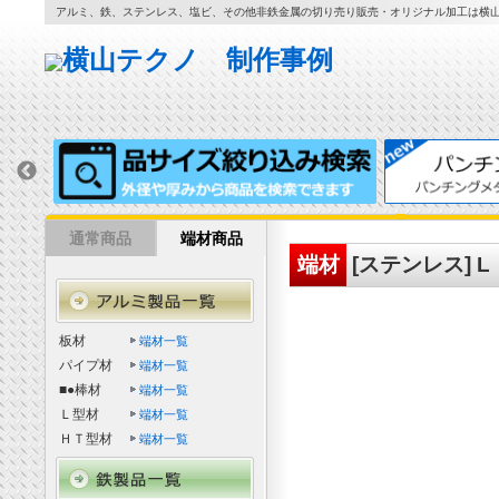
アルミ、鉄、ステンレス、塩ビ、その他非鉄金属の切り売り販売・オリジナル加工は横
通常商品
端材商品
端材
[ステンレス] L
板材
端材一覧
パイプ材
端材一覧
■●棒材
端材一覧
Ｌ型材
端材一覧
ＨＴ型材
端材一覧