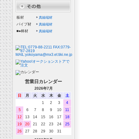
板材
真鍮端材
パイプ材
真鍮端材
■●棒材
真鍮端材
営業日カレンダー
2026年7月
日
月
火
水
木
金
土
1
2
3
4
5
6
7
8
9
10
11
12
13
14
15
16
17
18
19
20
21
22
23
24
25
26
27
28
29
30
31