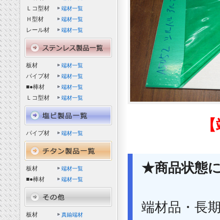
Ｌコ型材
端材一覧
Ｈ型材
端材一覧
レール材
端材一覧
板材
端材一覧
パイプ材
端材一覧
■●棒材
端材一覧
Ｌコ型材
端材一覧
【
パイプ材
端材一覧
★商品状態
板材
端材一覧
■●棒材
端材一覧
端材品・長
板材
真鍮端材