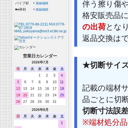
伴う擦り傷
パイプ材
真鍮端材
■●棒材
真鍮端材
格安販売品
の出荷
とな
返品交換は
営業日カレンダー
2026年7月
★切断サイ
日
月
火
水
木
金
土
1
2
3
4
5
6
7
8
9
10
11
記載の端材
12
13
14
15
16
17
18
19
20
21
22
23
24
25
品ごとに切
26
27
28
29
30
31
切断寸法誤差
2026年8月
日
月
火
水
木
金
土
※端材処分
1