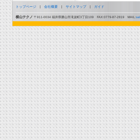
トップページ
|
会社概要
|
サイトマップ
|
ガイド
横山テクノ
〒911-0034 福井県勝山市滝波町3丁目109 FAX:0779-87-2819 MAIL:
sa