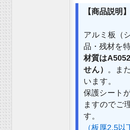
【商品説明
アルミ板（
品・残材を
材質はA50
せん）
。ま
います。
保護シート
ますのでご
す。
（板厚2.5