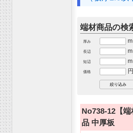
端材商品の検
m
厚み
m
長辺
m
短辺
円
価格
No738-1
品 中厚板