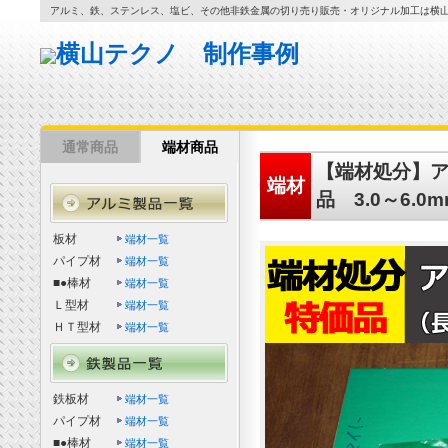
アルミ、鉄、ステンレス、塩ビ、その他非鉄金属の切り売り販売・オリジナル加工は横
通常商品
端材商品
【端材処分】アル
端材
品 3.0～6.
板材
端材一覧
パイプ材
端材一覧
■●棒材
端材一覧
Ｌ型材
端材一覧
ＨＴ型材
端材一覧
鉄板材
端材一覧
パイプ材
端材一覧
■●棒材
端材一覧