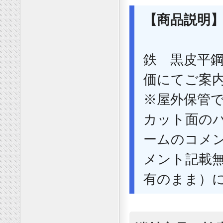
【商品説明
鉄 黒皮平鋼
価にてご案
※屋外保管
カット面の
ームのコメ
メント記載
有のまま）