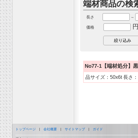
端材商品の検
長さ
～
円
価格
No77-1【端材処分】
品サイズ：50x6t 長さ：
トップページ
|
会社概要
|
サイトマップ
|
ガイド