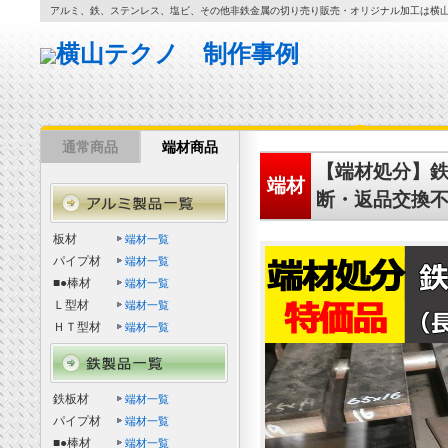
アルミ、鉄、ステンレス、塩ビ、その他非鉄金属の切り売り販売・オリジナル加工は横
通常商品
端材商品
【端材処分】鉄 
端材
断・返品交換
板材
端材一覧
パイプ材
端材一覧
■●棒材
端材一覧
Ｌ型材
端材一覧
ＨＴ型材
端材一覧
鉄板材
端材一覧
パイプ材
端材一覧
■●棒材
端材一覧