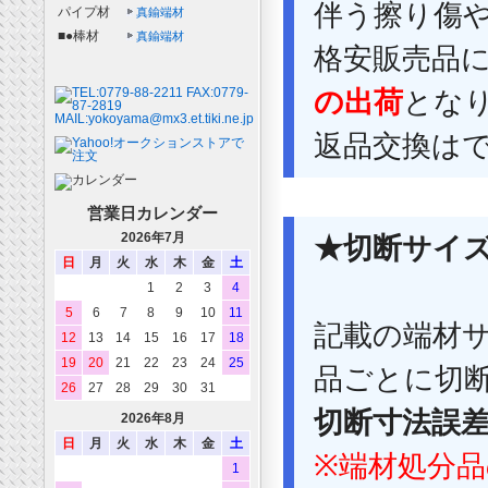
伴う擦り傷
パイプ材
真鍮端材
■●棒材
真鍮端材
格安販売品
の出荷
とな
返品交換は
営業日カレンダー
2026年7月
★切断サイ
日
月
火
水
木
金
土
1
2
3
4
5
6
7
8
9
10
11
記載の端材
12
13
14
15
16
17
18
19
20
21
22
23
24
25
品ごとに切
26
27
28
29
30
31
切断寸法誤差
2026年8月
日
月
火
水
木
金
土
※端材処分
1