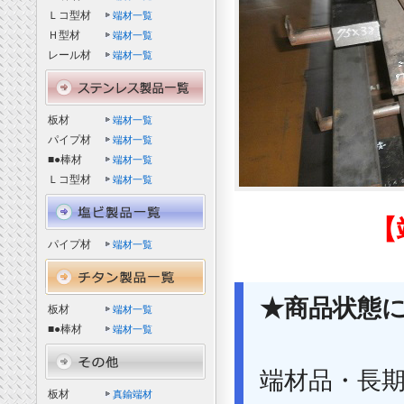
Ｌコ型材
端材一覧
Ｈ型材
端材一覧
レール材
端材一覧
板材
端材一覧
パイプ材
端材一覧
■●棒材
端材一覧
Ｌコ型材
端材一覧
【
パイプ材
端材一覧
★商品状態
板材
端材一覧
■●棒材
端材一覧
端材品・長
板材
真鍮端材