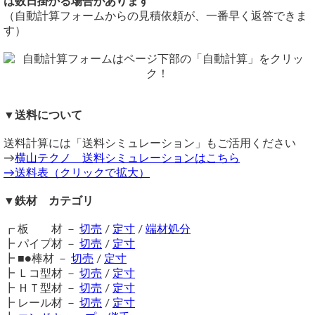
は数日掛かる場合があります
す。
備考
（自動計算フォームからの見積依頼が、一番早く返答できま
同サイズまとめ買いで多数同時注文割引適用！
詳しくはこち
す）
sch20やSTS370/STPT370は要メーカー問合せ・メーカー切
ら>>
断（時価見積・切断取り寄せ期間：1週間～）となります。
関連商品
規格は「参考規格表」をご確認ください。
⇒ 黒ＳＴＰＧ 圧力配管用鋼菅 定寸販売
価格
見積り依頼
⇒ 白ＳＴＰＧ 圧力配管用鋼菅材 切り売り
重量1.0kg当りの基準単価790円（単価倍率1.00）税込
⇒ ＳＧＰ黒配管用鋼菅材 切り売り
（ 2026/06/08 ）
購入材料価格は希望切断寸法重量による価格となります。
▼送料について
STS/STPT370パイプ 20A×S160 長さ420（最低購入長さで大丈夫
⇒ 配管用丸鋼管(黒ＳＧＰ菅) テーパーねじ切り 切り売り
ただし品サイズにより単価倍率が違います。
です）
⇒ 樹脂キャップ 丸パイプ用（内栓タイプ） エンドキャッ
注意事項
送料計算には「送料シミュレーション」もご活用ください
プ
３本の見積り及び送料お願いします。
→
黒管・白管は通称であり、塗装ではありませんのでご注意く
横山テクノ 送料シミュレーションはこちら
⇒ ねじ込み式鋼管継手 白SGP/黒SGP
→送料表（クリックで拡大）
ださい。
在庫状況：メーカー切断取り寄せ品（切断寸法誤差＋1～5mm程
鉄材は性質上、錆が生じます。販売品も多少の錆がある場合
度）
▼鉄材 カテゴリ
がございますので、予めご了承ください。
納期目安：注文確定後（入金確認後）、5～8営業日以内に発送予定
在庫不足の場合は取り寄せとなるため納期に＋数日を要しま
┏ 板 材 －
切売
/
定寸
/
端材処分
す。
《 見積内容 》
┣ パイプ材 －
切売
/
定寸
送料（養生梱包費含む）は数量に応じて別途掛かります。
┣ ■●棒材 －
切売
/
定寸
工業用鋼材となりますので、材料の移動・切断・加工・配送
鉄 STS/STPT370パイプ
┣ Ｌコ型材 －
切売
/
定寸
200AxSch160(216.3φｘ23.0t) 長さ420mm切寸
に伴う擦り傷や汚れ・歪み等が発生します事をご了承くださ
単価：79,850円 単品重量：46.514kg
┣ ＨＴ型材 －
切売
/
定寸
い。
数量：3
見積依頼
┣ レール材 －
切売
/
定寸
商品の返品・交換はお受けできません。
---------------------------------------