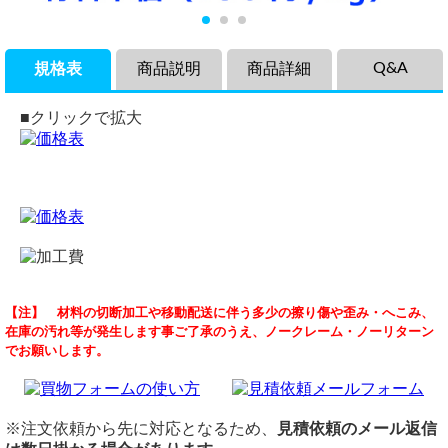
Q&A
規格表
商品説明
商品詳細
■クリックで拡大
商品説明
品名
在庫確認
【注】 材料の切断加工や移動配送に伴う多少の擦り傷や歪み・へこみ、
鉄丸パイプ・黒圧力配管用炭素鋼鋼管（STPG370-E）材
黒ＳＴＰＧ 圧力配管用鋼菅 STPG370 E
（ 2026/06/24 ）
在庫の汚れ等が発生します事ご了承のうえ、ノークレーム・ノーリターン
（溶接電報管・継ぎ目あり）の各品サイズの希望寸法にての
規格/定尺
STPG370-E S/60 400A×5.5m
でお願いします。
切り売りです。
JIS-G 3454
在庫ございますか？
350℃程度以下で水・空気・蒸気・油・ガス等の流体輸送の
定尺 5,500mm
STPG370-E S/60 400A×5.5mは未在庫品のため、メーカー取り寄せ
圧力配管に使用されます。
切断
となります。
切断費：150円/本～
※注文依頼から先に対応となるため、
見積依頼のメール返信
横山テクノ（ 2026/06/25 ）
※6A・8A・10A-sch60・15A-sch60はシームレス管となりま
切断公差：±1.0mm ～ （Φ/100またはL/1000)mm