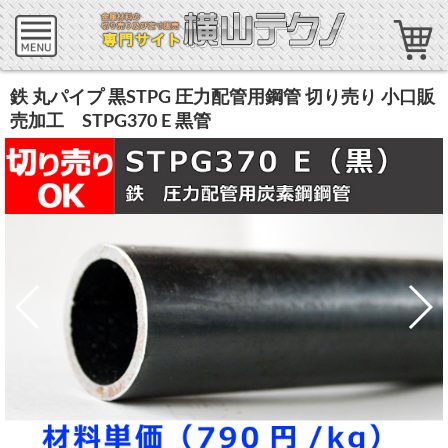
鉄 丸パイプ 黒STPG 圧力配管用鋼管 切り売り 小口販
売加工 STPG370 E 黒管