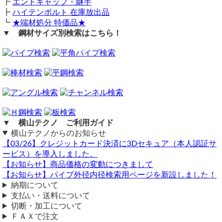
┣
エンドキャップ・継手
（ 2026/05/25 ）
購入方法
小計：239,550円
┣
ハイテンボルト 在庫放出品
STS370 150A sch160（外径165.2内径128.9前後）
商品購入は自動計算フォームに必要寸法・数量等を入力し、
15本の見積・及び送料をご教示お願いいたします。
┗
★端材処分 特価品★
梱包・送料（16,700円）
試算結果を確認後、買い物カートに追加して注文フォームへ
セイノースーパーエクスプレス便パレット150K 営業所止め
▼ 鋼材サイズ別検索はこちら！
とお進みください。
メーカー見積もり中
ご注文メール返信にて送料・振込先等をご連絡いたします。
横山テクノ（ 2026/05/25 ）
【合計金額：256,250円】税込 総重量：139.5kg
自動計算フォームでの試算ができない場合や複雑な加工を伴
横山テクノ（ 2026/06/09 ）
う品の場合は、メールフォーム（見積依頼・注文依頼）より
お問い合わせください。
▼ 横山テクノ ご利用ガイド
購入について
横山テクノからのお知らせ
（ 2026/04/10 ）
【03/26】クレジットカード決済に3Dセキュア（本人認証サ
菅の肉厚が一番ゴツいやつで１５Aと20Aを一メータねじ切り無しで
ービス）を導入しました。
２本ずつの計４本購入したいです
【お知らせ】商品価格の変動につきまして
肉厚についてはSTPGでshc80の物も取り扱いがございます。
【お知らせ】パイプ外径内径検索用ページを新設しました！
横山テクノ（ 2026/04/13 ）
納期について
支払い・送料について
切断・加工について
ＦＡＸで注文