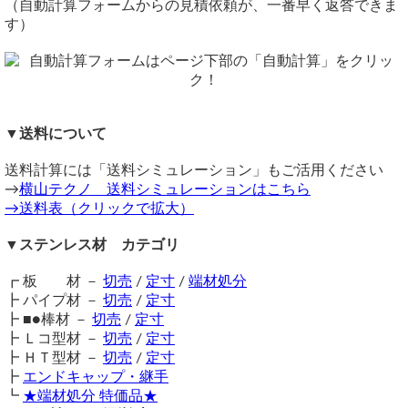
厚さ：1.5
ドーナツ型への切断は要見積となります。
（自動計算フォームからの見積依頼が、一番早く返答できま
※材料が不足した場合は取り寄せになるため、取り寄せに一
サイズ：300×1165mm
備考
す）
数量：2
週間程度を要します。
縦横共、長さ900㎜が最大寸法となります。
切断サイズ
同サイズまとめ買いで多数同時注文割引適用！
詳しくはこち
以上、よろしくお願いいたします。
切断可能サイズ：31φ～900φまでとなります。
ら>>
四角板の切断は以下のページから試算・注文可能です。
（穴径ｘピッチサイズによっては小サイズ切断は不可となり
関連商品
ます）
⇒ アルミ パンチングメタル 円板レーザーカット
商品名：ステンレス パンチングメタル SUS304
価格
▼送料について
⇒ ステンレス(SUS304) 円板 レーザーカット
商品URL：https://www.yokoyama-techno.net/detail/147.html
重量1.0kg当りの基準単価7,800円（単価倍率1.00）税込
⇒ ステンレス(SUS304) ドーナッツ円形板 レーザーカット
送料計算には「送料シミュレーション」もご活用ください
購入材料価格は希望切断寸法重量による価格となります。
⇒ アルミ板(A5052) 円板 レーザーカット
在庫状況：在庫あり
→
横山テクノ 送料シミュレーションはこちら
ただし板厚により単価倍率、切断サイズにより周囲カット費
⇒ 鉄 円板 丸板(SS400) レーザーカット
納期目安：注文確定後（入金確認後）、3～5営業日以内に発送予定
→送料表（クリックで拡大）
が違います。
⇒ チタン 円板 レーザーカット
注意事項
⇒ 真鍮 円板 レーザーカット
《 見積内容 》
▼ステンレス材 カテゴリ
端は切りっぱなしとなります。危険ですので取り扱いにご注
意ください。
┏ 板 材 －
切売
/
定寸
/
端材処分
ステンレス パンチングメタル SUS304
レーザーカット品は切断の始点と終点の重なる部分に多少の
┣ パイプ材 －
厚み1.5mm 穴径4.0(Φ) ｘ 7.0(P)
切売
/
定寸
欠けや窪み等が出る場合があります。
横300mm 縦1165mm シャーリング切断
┣ ■●棒材 －
切売
/
定寸
保護シートはつきません。
数量：2 単価：16,780円
┣ Ｌコ型材 －
切売
/
定寸
材料不足の場合は取り寄せに一週間程度を要します。
---------------------------------------
┣ ＨＴ型材 －
切売
/
定寸
送料（養生梱包費含む）は数量に応じて別途掛かります。
小計：33,560円
┣
エンドキャップ・継手
工業用鋼材となりますので、材料の移動・切断・加工・配送
┗
★端材処分 特価品★
梱包・送料（1,700円）佐川急便160Ｓ
に伴う擦り傷や汚れ・歪み等が発生します事をご了承くださ