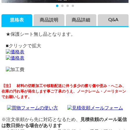
Q&A
規格表
商品説明
商品詳細
★保護シート無し品となります。
■クリックで拡大
商品説明
品名
ステンレス パンチングメタル（SUS304）の見積依頼
【注】 材料の切断加工や移動配送に伴う多少の擦り傷や歪み・へこみ、
ステンレス(SUS304) パンチングメタル円板 丸板の希望板
ステンレス パンチングメタル円板 丸板
（ 2026/07/01 ）
在庫の汚れ等が発生します事ご了承のうえ、ノークレーム・ノーリターン
厚・任意内外径円寸法でのレーザーカット切り売り販売で
材質
自動計算フォームの使い方が分からなかったため、こちらに問い合わ
でお願いします。
す。
SUS304
せをさせて頂きます。
表面は1.5t以下はBA肌、2.0t以上は2B肌となります。
切断
以下の内容でお見積をお願いできますでしょうか。
排水溝や換気扇の蓋にぴったりな円板カットのパンチングメ
レーザー切断費（周囲カット費）：4,000円/m～
タルです。
切断公差：±0.2mm ～ 0.3mm（板厚・切断サイズによる）
※注文依頼から先に対応となるため、
見積依頼のメール返信
商品名：ステンレス パンチングメタル（SUS304）
加工
穴径 4.0(Φ) × ピッチ 7.0
は数日掛かる場合があります
※周囲（縁）は耳なしとなります。