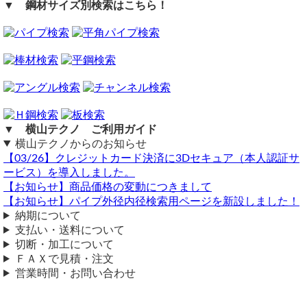
▼ 鋼材サイズ別検索はこちら！
い。
【合計金額：円】税込 総重量：5.874kg
商品の返品・交換はお受けできません。
横山テクノ（ 2026/07/01 ）
購入方法
商品購入は自動計算フォームに必要寸法・数量等を入力し、
試算結果を確認後、買い物カートに追加して注文フォームへ
とお進みください。
ご注文メール返信にて送料・振込先等をご連絡いたします。
自動計算フォームでの試算ができない場合や複雑な加工を伴
う品の場合は、メールよりお問い合わせください。
▼ 横山テクノ ご利用ガイド
横山テクノからのお知らせ
【03/26】クレジットカード決済に3Dセキュア（本人認証サ
ービス）を導入しました。
【お知らせ】商品価格の変動につきまして
【お知らせ】パイプ外径内径検索用ページを新設しました！
納期について
支払い・送料について
切断・加工について
ＦＡＸで見積・注文
営業時間・お問い合わせ