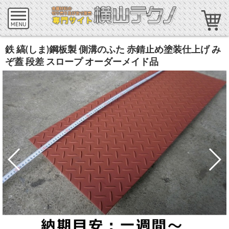
鉄 縞(しま)鋼板製 側溝のふた 赤錆止め塗装仕上げ み
ぞ蓋 段差 スロープ オーダーメイド品