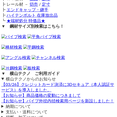
ります。（個人宛での受け取りは対応不可）
┣ レール材 －
い。
切売
/
定寸
溝
U字溝幅（短手） 290mm
┣
商品の返品・交換はお受けできません。
エンドキャップ・継手
長尺物・重量物の送料については個別見積りとなりますの
U字溝をリフトが短手方向に渡る。
┣
ハイテンボルト 在庫放出品
購入方法
で、まずはお問合せください。
┗
★端材処分 特価品★
商品購入は自動計算フォームに必要寸法・数量等を入力し、
Q＆A～長尺物・重量物の発送について～はこちらをクリッ
溝の長さ3.6m程度の溝を被せたい
▼ 鋼材サイズ別検索はこちら！
試算結果を確認後、買い物カートに追加して注文フォームへ
ク
6T - 38 - 91ｘ4枚で大丈夫かと存じます。
とお進みください。
備考
横山テクノ（ 2026/07/22 ）
ご注文メール返信にて送料・振込先等をご連絡いたします。
仕上げ塗装を追加する場合、納期に＋数日が掛かります。
自動計算フォームでの試算ができない場合や複雑な加工を伴
同サイズまとめ買いで多数同時注文割引適用！
詳しくはこち
う品の場合は、メールフォーム（見積依頼・注文依頼）より
ら>>
お問い合わせください。
関連商品
⇒ アルミ縞(シマ)板製 Ｕ溝ふた 側溝板 オーダーメイド
⇒ アルミ縞(シマ)板製 角桝ふた オーダーメイド
▼ 横山テクノ ご利用ガイド
⇒ ステンレス製 グリーストラップ オーダーメイド
スロープ
横山テクノからのお知らせ
⇒ 鉄 縞(しま)鋼板(黒皮付･SS400相当) 切り売り
【03/26】クレジットカード決済に3Dセキュア（本人認証サ
⇒ アルミ 縞(しま)板 (2～6mm厚)生地材 切り売り
（ 2025/11/14 ）
ービス）を導入しました。
バイクの乗り入れ用のスロープ、幅100cm、長さ70㎝、高さ11㎝の
⇒ ステンレス製 縞(しま)鋼板 切り売り
お見積りなど可能ですか？
【お知らせ】商品価格の変動につきまして
【お知らせ】パイプ外径内径検索用ページを新設しました！
商品名：【鉄シマ板】鉄 縞（しま）鋼板 段差スロープ への字曲げ
納期について
製作品（裏面補強無し）
商品URL：https://www.yokoyama-techno.net/detail/664.html
支払い・送料について