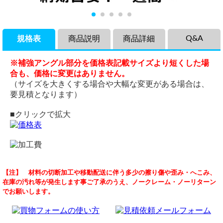
Q&A
規格表
商品説明
商品詳細
※補強アングル部分を価格表記載サイズより短くした場
合も、価格に変更はありません。
（サイズを大きくする場合や大幅な変更がある場合は、
要見積となります）
■クリックで拡大
商品説明
品名
縞鋼板 溝蓋
【注】 材料の切断加工や移動配送に伴う多少の擦り傷や歪み・へこみ、
錆止め塗装の縞（シマ）鉄板製Ｕ字形側溝用蓋（ふた）補強
鉄 縞(しま)鋼板製 側溝のふた みぞ蓋 段差 スロープ オーダー
（ 2026/07/27 ）
在庫の汚れ等が発生します事ご了承のうえ、ノークレーム・ノーリターン
材(ズリ止め)溶接式のオーダーメイド品になります。
メイド品
縞鋼板厚3.6mm 長さL=1820 溝巾300
でお願いします。
出入り口や通路橋用に。耐荷重が歩行者用・乗用車用・中型
サイズ
鋼板巾=450
錆止め塗装までお願いした時の値段を教えてください
トラック用の３種類を参考提示しております。用途および溝
歩行者用・乗用車用・中型トラック用
送料の値段もお願いいたします
幅にに合わせてお選び下さい。
表示以外の任意形状・寸法での特注品も見積り製作いたしま