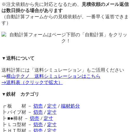
す。
裏面補強が必要か、ご連絡ください。
※注文依頼から先に対応となるため、
見積依頼のメール返信
経済的な定尺板幅３尺（914mm）からの切断での参考価格
製作
横山テクノ（ 2026/07/27 ）
は数日掛かる場合があります
になります。
受注生産ですので製作は１週間程度を要します。
（自動計算フォームからの見積依頼が、一番早く返答できま
写真は溝幅300mm対象（T-2）乗車用・型式2T-38-91で板厚
使用される側溝のサイズを計測し、図面にてお送りいただけ
す）
み4.5mmｘ板幅380mmｘ板長さ914mm（重量約14.98kg）材
ると助かります。また側溝の写真添付をお願いする場合がご
工共製品参考価格（16,900円/枚）税込みの品物を載せてあ
ざいます。
ります。
補強材の追加等の加工も可能です。
塗装
受注生産ですので製作は１週間程度を要します。
表示以外の
通常：赤さび止め塗装（料金に込）
縞鋼板溝蓋 の件
任意形状・寸法での特注品も見積り製作いたします。
▼送料について
別料金にて仕上げ塗装（シルバーor黒塗装）も承っておりま
（ 2026/07/22 ）
す。
塗装・溶接なしの材料のみ（DIYキット）もご用意しまし
お世話になっております。
送料計算には「送料シミュレーション」もご活用ください
配送について
た。黒皮縞板ｘ1枚＆補強材アングルｘ4本の計5点セットと
→
横山テクノ 送料シミュレーションはこちら
一枚50kg以下
かつ
3辺計2.6m以下
の品
縞鋼板の溝蓋で、T6でトラック用というのがありますが、リフトでも
なります。
→送料表（クリックで拡大）
佐川ラージ便にて発送（個人宛・法人宛共に可）
使用は可能でしょうか？
注意事項
一枚30kg以下
かつ
長辺5.5m以下
の品
鉄材は性質上、錆が生じます。販売品も多少の錆がある場合
▼鉄材 カテゴリ
リフトのスペックは以下となります。
佐川ラージ便にて発送（個人宛・法人宛共に可）
がございますので、予めご了承ください。
一枚50kg以上
かつ
長辺2m以下
の品
┏ 板 材 －
在庫不足の場合は取り寄せとなるため納期に＋数日を要しま
切売
/
定寸
/
端材処分
フォークリフト
パレット便（西濃運輸パレット便・佐川パレット便）となり
型式 トヨタ 7FBRK9
┣ パイプ材 －
す。
切売
/
定寸
ます。（個人宛は支店止めとなる場合あり）
フォークリフトの総重量 1830kg
┣ ■●棒材 －
送料（養生梱包費含む）は数量に応じて別途掛かります。
切売
/
定寸
一枚30kg以上
かつ
長辺2m以上
の品
最大積載 900kg
┣ Ｌコ型材 －
工業用鋼材となりますので、材料の移動・切断・加工・配送
切売
/
定寸
想定合計重量 2730kg
メタル便（法人宛のみ・発送から到着まで7～10日要）とな
┣ ＨＴ型材 －
に伴う擦り傷や汚れ・歪み等が発生します事をご了承くださ
切売
/
定寸