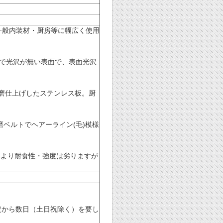
築一般内装材・厨房等に幅広く使用
白色で光沢が無い表面で、表面光沢
面研磨仕上げしたステンレス板。厨
研磨ベルトでヘアーライン(毛)模様
304より耐食性・強度は劣りますが
定から数日（土日祝除く）を要し