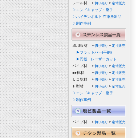
レール材
切り売り
定寸販売
▷エンドキャップ・継手
▷ハイテンボルト 在庫放出品
▷制作事例
SUS板材
切り売り
定寸販売
▶フラットバー(平鋼)
▶円板・レーザーカット
パイプ材
切り売り
定寸販売
■●棒材
切り売り
定寸販売
Ｌコ型材
切り売り
定寸販売
Ｈ型材
切り売り
定寸販売
▷エンドキャップ・継手
▷制作事例
パイプ材
切り売り
定寸販売