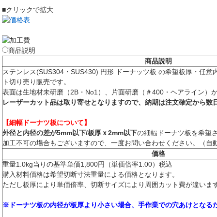
■クリックで拡大
商品説明
商品説明
ステンレス(SUS304・SUS430) 円形 ドーナッツ板 の希望板厚・
ト切り売り販売です。
表面は生地材未研磨（2B・No1）、片面研磨（＃400・ヘアライン）
レーザーカット品は取り寄せとなりますので、納期は注文確定から数
【細幅ドーナツ板について】
外径と内径の差が5mm以下/板厚ｘ2mm以下
の細幅ドーナツ板を希望
加工不可の場合もございますので、一度お問い合わせください。（自
価格
重量1.0kg当りの基準単価1,800円（単価倍率1.00）税込
購入材料価格は希望切断寸法重量による価格となります。
ただし板厚により単価倍率、切断サイズにより周囲カット費が違いま
※ドーナツ板の内径が板厚より小さい場合、手作業での穴あけとなる