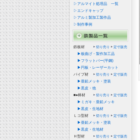
▷アルマイト処理品 一覧
▷エンドキャップ
▷アルミ製加工製作品
▷制作事例
鉄板材
切り売り
定寸販売
▶板曲げ・製作加工品
▶フラットバー(平鋼)
▶円板・レーザーカット
パイプ材
切り売り
定寸販売
▶亜鉛メッキ・塗装
▶黒皮・他
■●棒材
切り売り
定寸販売
▶ミガキ・亜鉛メッキ
▶黒皮・生地材
Ｌコ型材
切り売り
定寸販売
▶亜鉛メッキ・塗装
▶黒皮・生地材
Ｈ型材
切り売り
定寸販売