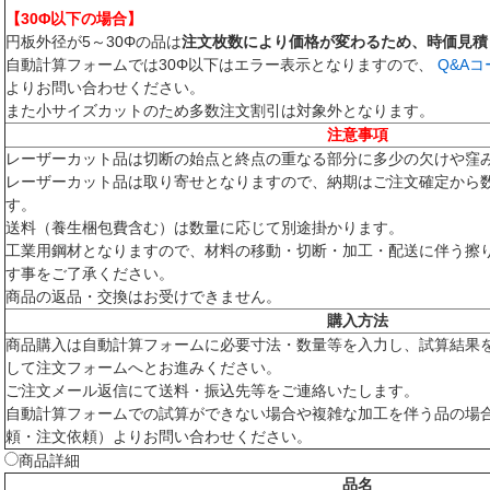
【30Φ以下の場合】
円板外径が5～30Φの品は
注文枚数により価格が変わるため、時価見積
自動計算フォームでは30Φ以下はエラー表示となりますので、
Q&A
よりお問い合わせください。
また小サイズカットのため多数注文割引は対象外となります。
注意事項
レーザーカット品は切断の始点と終点の重なる部分に多少の欠けや窪
レーザーカット品は取り寄せとなりますので、納期はご注文確定から
す。
送料（養生梱包費含む）は数量に応じて別途掛かります。
工業用鋼材となりますので、材料の移動・切断・加工・配送に伴う擦
す事をご了承ください。
商品の返品・交換はお受けできません。
購入方法
商品購入は自動計算フォームに必要寸法・数量等を入力し、試算結果
して注文フォームへとお進みください。
ご注文メール返信にて送料・振込先等をご連絡いたします。
自動計算フォームでの試算ができない場合や複雑な加工を伴う品の場
頼・注文依頼）よりお問い合わせください。
商品詳細
品名