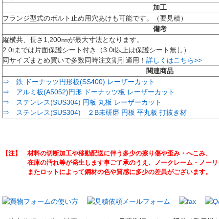
加工
フランジ型式のボルト止め用穴あけも可能です。（要見積）
備考
縦横共、長さ1,200㎜が最大寸法となります。
2.0tまでは片面保護シート付き（3.0t以上は保護シート無し）
同サイズまとめ買いで多数同時注文割引適用！
詳しくはこちら>>
関連商品
⇒ 鉄 ドーナッツ円形板(SS400) レーザーカット
⇒ アルミ板(A5052)円形 ドーナッツ板 レーザーカット
⇒ ステンレス(SUS304) 円板 丸板 レーザーカット
⇒ ステンレス(SUS304) ２B未研磨 円板 平丸板 打抜き材
【注】 材料の切断加工や移動配送に伴う多少の擦り傷や歪み・へこみ、
在庫の汚れ等が発生します事ご了承のうえ、ノークレーム・ノーリタ
またロットによって鋼材の色や質感に多少の差異がございます。