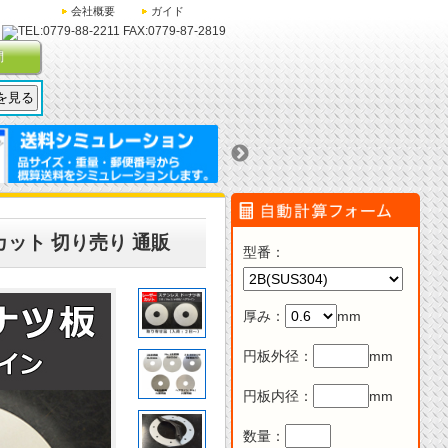
会社概要
ガイド
問
ット 切り売り 通販
型番
：
厚み
：
mm
円板外径
：
mm
円板内径
：
mm
数量：