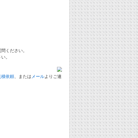
質問ください。
さい。
見積依頼
、または
メール
よりご連