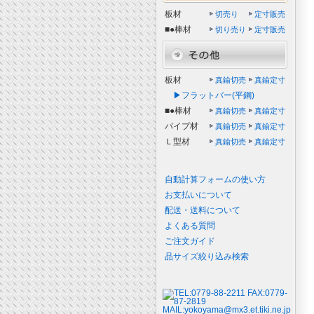
板材
切売り
定寸販売
■●棒材
切り売り
定寸販売
板材
真鍮切売
真鍮定寸
▶フラットバー(平鋼)
■●棒材
真鍮切売
真鍮定寸
パイプ材
真鍮切売
真鍮定寸
Ｌ型材
真鍮切売
真鍮定寸
自動計算フォームの使い方
お支払いについて
配送・送料について
よくある質問
ご注文ガイド
品サイズ絞り込み検索