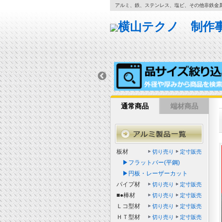
アルミ、鉄、ステンレス、塩ビ、その他非鉄金
通常商品
端材商品
板材
切り売り
定寸販売
▶フラットバー(平鋼)
▶円板・レーザーカット
パイプ材
切り売り
定寸販売
■●棒材
切り売り
定寸販売
Ｌコ型材
切り売り
定寸販売
ＨＴ型材
切り売り
定寸販売