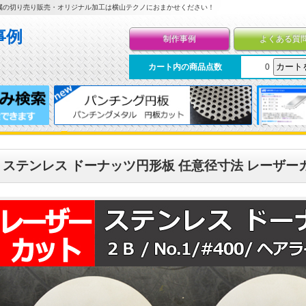
属の切り売り販売・オリジナル加工は横山テクノにおまかせください！
制作事例
よくある質
カート内の商品点数
0
ステンレス ドーナッツ円形板 任意径寸法 レーザーカ