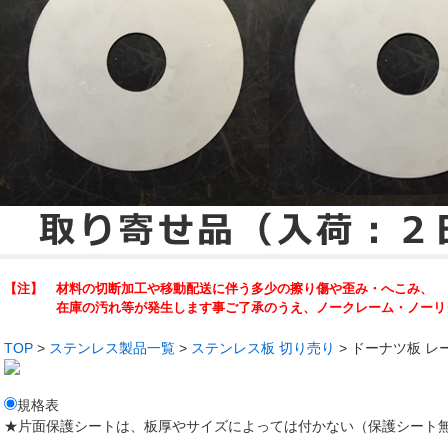
【注】 材料の切断加工や移動配送に伴う多少の擦り傷や歪み・へこみ、
在庫の汚れ等が発生します事ご了承のうえ、ノークレーム・ノーリタ
TOP
>
ステンレス製品一覧
>
ステンレス板 切り売り
> ドーナツ板 レ
規格表
★片面保護シートは、板厚やサイズによっては付かない（保護シート