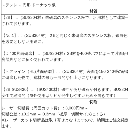
ステンレス 円形 ドーナッツ板
材質
【2B】…（SUS304材）未研磨のステンレス板で、汎用材として建
されております。
【No.1】…（SUS304材）２Bと同じく未研磨のステンレス板。銀
を必要としない用途に。
【＃400片面研磨】…（SUS304材）2B材を400番バフによって片
房器具などに多く使われています。
【ヘアライン（HL)片面研磨】…（SUS304材）表面を150-240番の
に研磨した物で、建材の最も一般的な仕上げになります。
【2B-SUS430】…（SUS430材）磁性があり磁石が付きます。SUS
安価で経済的（屋外使用はサビが発生しやすいため不向きです）
切断
レーザー切断費（周囲カット費）：3,000円/m～
切断公差：±0.2mm ～ 0.3mm（板厚・切断サイズによる）
※レーザーカット切断品は取り寄せとなりますので、納期はご注文確
ます。