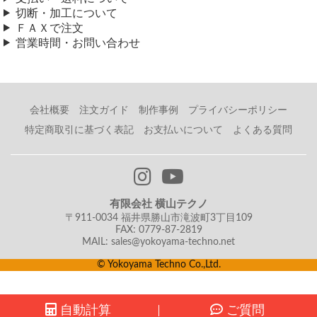
切断・加工について
梱包・送料（400円）クロネコゆうパケット（ポスト投函便/発送か
ＦＡＸで注文
らお届けまで3～7日）
営業時間・お問い合わせ
【合計金額：9,160円】税込 総重量：0.22kg
アルミ丸板
在庫状況：メーカー切断取り寄せ品
（ 2024/12/18 ）
納期目安：注文確定後（入金確認後）、5～7営業日以内に発送予定
アルミドーナッツ板の見積もりをお願いします。
横山テクノ（ 2025/03/05 ）
会社概要
注文ガイド
制作事例
プライバシーポリシー
肉厚3mm
1.外径148mm 内径42mm 4枚
特定商取引に基づく表記
お支払いについて
よくある質問
2.外径148mm 内径92mm 4枚
よろしくお願いします。
アルミ板(A5052)円形 ドーナッツ板
厚み3.0mm
外径148mm 内径42mm 数量：4 9,920円
有限会社 横山テクノ
外径148mm 内径92mm 数量：4 11,800円
〒911-0034 福井県勝山市滝波町3丁目109
---------------------------------------
FAX: 0779-87-2819
小計：21,720円
MAIL: sales@yokoyama-techno.net
梱包・送料（610円）レターパックライト（ポスト投函便）
© Yokoyama Techno Co.,Ltd.
【合計金額：22,330円】税込 総重量：0.852kg
横山テクノ（ 2024/12/18 ）
見積依頼
自動計算
ご質問