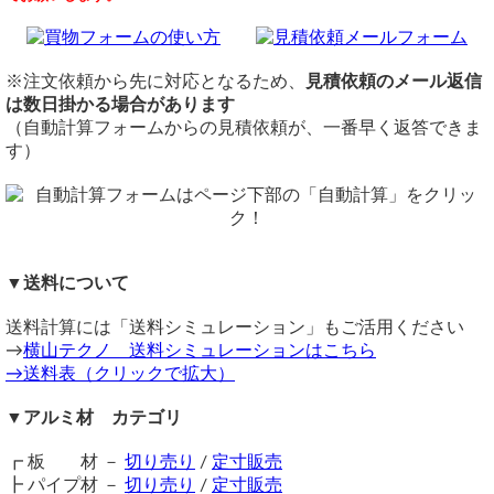
です。
アルミ板(A5052)
外径170ミリ内径130ミリ厚み12ミリ
数量1枚
各種工作など多用途にご利用ください。
切断
見積り宜しくお願いします
レーザーカット品は取り寄せとなりますので、納期は注文確
レーザー切断費（周囲カット費）：3,000円/m～
定から数日（土日祝除く）を要します。
切断公差：±0.2mm ～ 0.3mm（板厚・切断サイズによる）
在庫状況：メーカー切断取り寄せ品
※注文依頼から先に対応となるため、
見積依頼のメール返信
納期目安：注文確定後（入金確認後）、3～5営業日以内に発送予定
※レーザーカット切断品は取り寄せとなりますので、納期は
は数日掛かる場合があります
※一部の板厚は納期に＋3～5日掛かる場合があります。
ご注文確定から数日（土日祝除く）を要します。
（自動計算フォームからの見積依頼が、一番早く返答できま
《 見積内容 》
備考
す）
【細幅ドーナツ板について】
縦横共、長さ1,200㎜が最大寸法となります。
アルミ A5052生地材 ドーナツ板レーザーカット
外径と内径の差が5mm以下/板厚ｘ2mm以下
の細幅ドーナツ
同サイズまとめ買いで多数同時注文割引適用！
厚み12.0mm 外径170φ 内径130φ
詳しくはこち
板を希望される場合、板厚や径によっては加工不可の場合も
数量：1 13,960円
ら>>
ございますので、一度お問い合わせください。（自動計算で
---------------------------------------
関連商品
はエラーとなります）
小計：13,960円
⇒ アルミ合金ジュラルミン(A2017) ドーナッツ円板 レーザ
アルミドーナッツ板見積もり依頼
価格
▼送料について
ーカット
梱包・送料（610円）レターパックライト（ポスト投函便）
重量1.0kg当りの基準単価2,800円（単価倍率1.00）税込
（ 2025/07/22 ）
⇒ アルミ（A5052） 円板 丸板 レーザーカット
購入材料価格は希望切断寸法重量による価格となります。
アルミ板(A5052)円形 ドーナッツ板
送料計算には「送料シミュレーション」もご活用ください
【合計金額：14,570円】税込 総重量：0.304kg
⇒ 鉄 ドーナッツ円形板(SS400) レーザーカット
厚み 3mm
ただし板厚により単価倍率、切断サイズにより周囲カット費
→
横山テクノ 送料シミュレーションはこちら
横山テクノ（ 2025/11/17 ）
⇒ ステンレス(SUS304)円形 ドーナッツ板 レーザーカット
円盤外径 155mm
が違います。
→送料表（クリックで拡大）
円盤内径 115mm
Φ140mm に均等に4穴 6M
※ドーナツ板の内径が板厚より小さい場合、手作業での穴あ
▼アルミ材 カテゴリ
Φ130mm に均等に4穴 6M(φ140とは45度傾斜）
けとなるため、追加料金が発生します。
送料は一番安い物でお願いします。
┏ 板 材 －
切り売り
/
定寸販売
銀行振込で支払います。
【30Φ以下の場合】
┣ パイプ材 －
切り売り
/
定寸販売