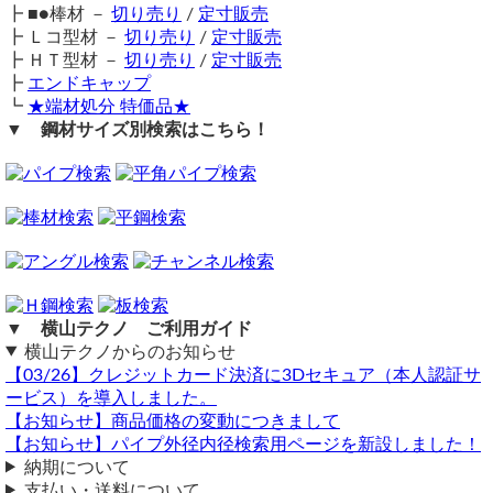
メーカー見積となります。
アルミ板(A5052)円形 ドーナッツ板 （11～30φ）任意円径寸
┣ ■●棒材 －
切り売り
/
定寸販売
図面をお送りください。
法レーザーカット
┣ Ｌコ型材 －
切り売り
/
定寸販売
横山テクノ（ 2025/07/22 ）
上記ページよりご注文ください。
┣ ＨＴ型材 －
切り売り
/
定寸販売
注意事項
┣
エンドキャップ
┗
レーザーカット品は切断の始点と終点の重なる部分に多少の
★端材処分 特価品★
▼ 鋼材サイズ別検索はこちら！
欠けや窪み等が出る場合があります。
レーザーカット品は取り寄せとなりますので、納期はご注文
確定から数日（土日祝除く）を要します。
送料（養生梱包費含む）は数量に応じて別途掛かります。
アルミドーナッツ板の見積もりをお願いします
工業用鋼材となりますので、材料の移動・切断・加工・配送
（ 2025/03/04 ）
に伴う擦り傷や汚れ・歪み等が発生します事をご了承くださ
アルミ板(A5052)円形 ドーナッツ板 （31φ～）任意円径寸法レーザー
い。
カット切売り
商品の返品・交換はお受けできません。
厚み：3,5mm
購入方法
▼ 横山テクノ ご利用ガイド
内径58mm
商品購入は自動計算フォームに必要寸法・数量等を入力し、
外径135mm
横山テクノからのお知らせ
試算結果を確認後、買い物カートに追加して注文フォームへ
2枚の見積お願いします
【03/26】クレジットカード決済に3Dセキュア（本人認証サ
とお進みください。
ービス）を導入しました。
アルミ板(A5052)円形 ドーナッツ板 レーザーカット
ご注文メール返信にて送料・振込先等をご連絡いたします。
【お知らせ】商品価格の変動につきまして
厚み：3.5mm 外径135mm 内径58mm
自動計算フォームでの試算ができない場合や複雑な加工を伴
数量：2 8,760円
【お知らせ】パイプ外径内径検索用ページを新設しました！
う品の場合は、メールフォーム（見積依頼・注文依頼）より
---------------------------------------
納期について
お問い合わせください。
小計：8,760円
支払い・送料について