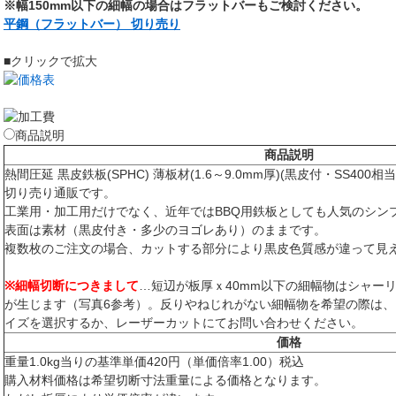
※幅150mm以下の細幅の場合はフラットバーもご検討ください。
平鋼（フラットバー） 切り売り
■クリックで拡大
商品説明
商品説明
熱間圧延 黒皮鉄板(SPHC) 薄板材(1.6～9.0mm厚)(黒皮付・SS40
切り売り通販です。
工業用・加工用だけでなく、近年ではBBQ用鉄板としても人気のシン
表面は素材（黒皮付き・多少のヨゴレあり）のままです。
複数枚のご注文の場合、カットする部分により黒皮色質感が違って見
※細幅切断につきまして
…短辺が板厚ｘ40mm以下の細幅物はシャー
が生じます（写真6参考）。反りやねじれがない細幅物を希望の際は、
イズを選択するか、レーザーカットにてお問い合わせください。
価格
重量1.0kg当りの基準単価420円（単価倍率1.00）税込
購入材料価格は希望切断寸法重量による価格となります。