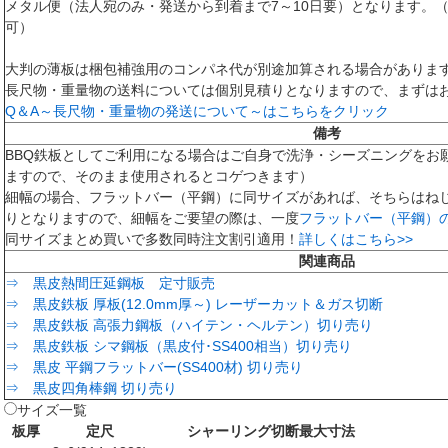
メタル便（法人宛のみ・発送から到着まで7～10日要）となります。
可）
大判の薄板は梱包補強用のコンパネ代が別途加算される場合がありま
長尺物・重量物の送料については個別見積りとなりますので、まずは
Q＆A～長尺物・重量物の発送について～はこちらをクリック
備考
BBQ鉄板としてご利用になる場合はご自身で洗浄・シーズニングをお
ますので、そのまま使用されるとコゲつきます）
細幅の場合、フラットバー（平鋼）に同サイズがあれば、そちらはね
りとなりますので、細幅をご要望の際は、一度
フラットバー（平鋼）
同サイズまとめ買いで多数同時注文割引適用！
詳しくはこちら>>
関連商品
⇒ 黒皮熱間圧延鋼板 定寸販売
⇒ 黒皮鉄板 厚板(12.0mm厚～) レーザーカット＆ガス切断
⇒ 黒皮鉄板 高張力鋼板（ハイテン・ヘルテン）切り売り
⇒ 黒皮鉄板 シマ鋼板（黒皮付･SS400相当）切り売り
⇒ 黒皮 平鋼フラットバー(SS400材) 切り売り
⇒ 黒皮四角棒鋼 切り売り
サイズ一覧
板厚
定尺
シャーリング切断最大寸法