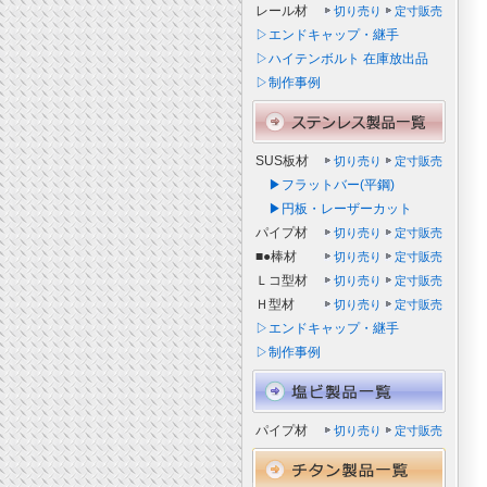
レール材
切り売り
定寸販売
▷エンドキャップ・継手
▷ハイテンボルト 在庫放出品
▷制作事例
SUS板材
切り売り
定寸販売
▶フラットバー(平鋼)
▶円板・レーザーカット
パイプ材
切り売り
定寸販売
■●棒材
切り売り
定寸販売
Ｌコ型材
切り売り
定寸販売
Ｈ型材
切り売り
定寸販売
▷エンドキャップ・継手
▷制作事例
パイプ材
切り売り
定寸販売