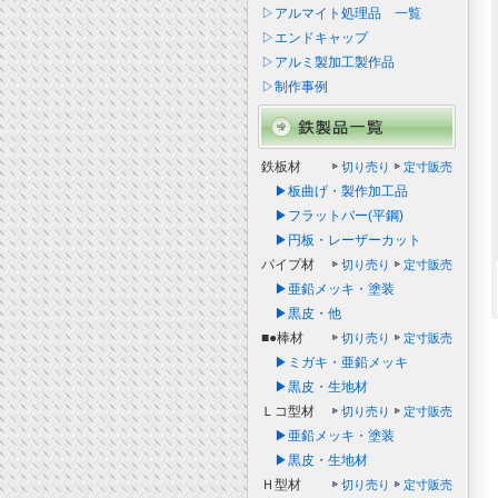
▷アルマイト処理品 一覧
▷エンドキャップ
▷アルミ製加工製作品
▷制作事例
鉄板材
切り売り
定寸販売
▶板曲げ・製作加工品
▶フラットバー(平鋼)
▶円板・レーザーカット
パイプ材
切り売り
定寸販売
▶亜鉛メッキ・塗装
▶黒皮・他
■●棒材
切り売り
定寸販売
▶ミガキ・亜鉛メッキ
▶黒皮・生地材
Ｌコ型材
切り売り
定寸販売
▶亜鉛メッキ・塗装
▶黒皮・生地材
Ｈ型材
切り売り
定寸販売