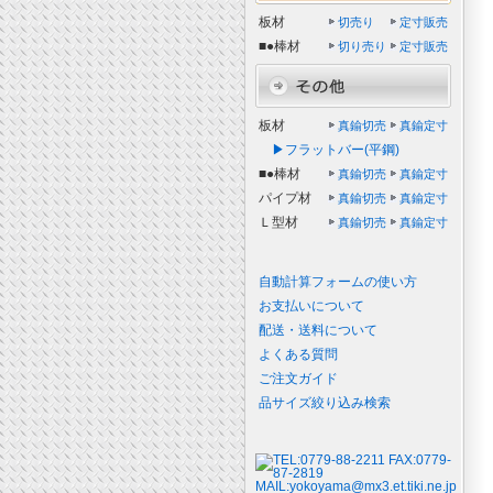
板材
切売り
定寸販売
■●棒材
切り売り
定寸販売
板材
真鍮切売
真鍮定寸
▶フラットバー(平鋼)
■●棒材
真鍮切売
真鍮定寸
パイプ材
真鍮切売
真鍮定寸
Ｌ型材
真鍮切売
真鍮定寸
自動計算フォームの使い方
お支払いについて
配送・送料について
よくある質問
ご注文ガイド
品サイズ絞り込み検索