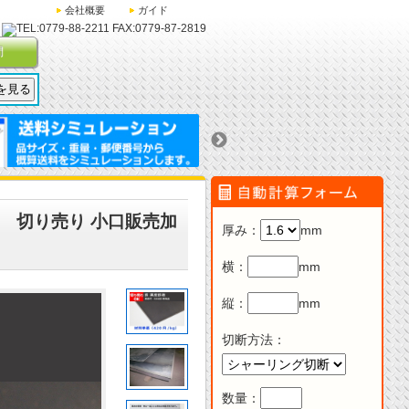
会社概要
ガイド
問
切断 切り売り 小口販売加
厚み
：
mm
横
：
mm
縦
：
mm
切断方法
：
数量：