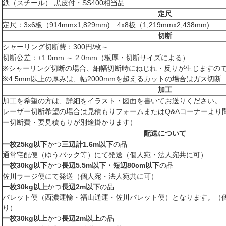
鉄（スチール） 黒皮付・SS400相当品
定尺
定尺：3x6板（914mmx1,829mm) 4x8板（1,219mmx2,438mm)
切断
シャーリング切断費：300円/枚～
切断公差：±1.0mm ～ 2.0mm（板厚・切断サイズによる）
※シャーリング切断の場合、細幅切断時にねじれ・反りが生じますの
※4.5mm以上の厚みは、幅2000mmを超えるカットの場合はガス切
加工
加工を希望の方は、詳細をイラスト・図面を書いてお送りください。
レーザー切断希望の場合は見積もりフォームまたはQ&Aコーナーより
ー切断費・要見積もりが別途掛かります）
配送について
一枚25kg以下
かつ
三辺計1.6m以下
の品
通常宅配便（ゆうパック等）にて発送（個人宛・法人宛共に可）
一枚30kg以下
かつ
長辺5.5m以下・短辺80cm以下
の品
佐川ラージ便にて発送（個人宛・法人宛共に可）
一枚30kg以上
かつ
長辺2m以下
の品
パレット便（西濃運輸・福山通運・佐川パレット便）となります。（
り）
一枚30kg以上
かつ
長辺2m以上
の品