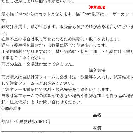
ただし板厚により単価倍率が違います。
注意事項
最小幅15mmからのカットとなります。幅15mm以下はレーザーカッ
す。
鉄材は性質上、錆が生じます。販売品も多少の錆がある場合がござい
い。
在庫不足の場合は取り寄せとなるため納期に＋数日を要します。
送料（養生梱包費含む）は数量に応じて別途掛かります。
工業用鋼材となりますので、材料の移動・切断・加工・配送に伴う擦
す事をご了承ください。
商品の返品・交換はお受けできません。
購入方法
商品購入は自動計算フォームに必要寸法・数量等を入力し、試算結果
して注文フォームへとお進みください。
ご注文メール返信にて送料・振込先等をご連絡いたします。
自動計算フォームでの試算ができない場合や複雑な加工を伴う品の場
頼・注文依頼）よりお問い合わせください。
商品詳細
品名
熱間圧延 黒皮鉄板(SPHC)
材質