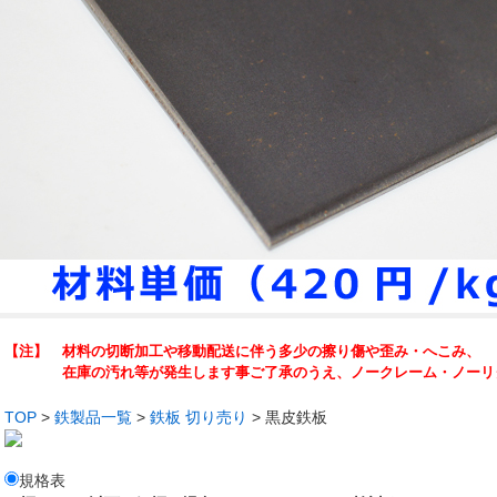
【注】 材料の切断加工や移動配送に伴う多少の擦り傷や歪み・へこみ、
在庫の汚れ等が発生します事ご了承のうえ、ノークレーム・ノーリタ
TOP
>
鉄製品一覧
>
鉄板 切り売り
> 黒皮鉄板
規格表