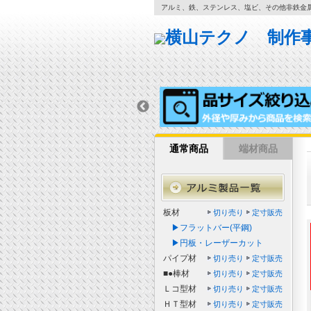
アルミ、鉄、ステンレス、塩ビ、その他非鉄金
通常商品
端材商品
板材
切り売り
定寸販売
▶フラットバー(平鋼)
▶円板・レーザーカット
パイプ材
切り売り
定寸販売
■●棒材
切り売り
定寸販売
Ｌコ型材
切り売り
定寸販売
ＨＴ型材
切り売り
定寸販売