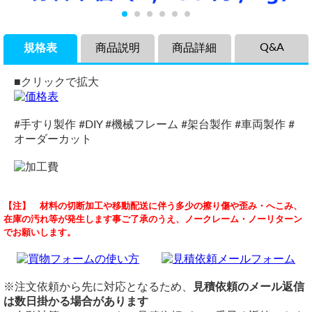
Q&A
規格表
商品説明
商品詳細
■クリックで拡大
#手すり製作 #DIY #機械フレーム #架台製作 #車両製作 #
オーダーカット
商品説明
品名
お商品について
【注】 材料の切断加工や移動配送に伴う多少の擦り傷や歪み・へこみ、
アルミ製丸パイプ(材質6063)のアルマイト処理品、各品サイ
アルミ 丸パイプ A6063押出材 シルバーアルマイト処理品
（ 2026/07/20 ）
在庫の汚れ等が発生します事ご了承のうえ、ノークレーム・ノーリターン
ズの希望寸法での切り売り販売です。
定尺・材質・表面仕上
でお願いします。
最も一般的なアルミパイプであるA6063押出管にマットな艶
早速ですが、自宅のクローゼットのパイプを探しています。
定尺：6,000mm
貴社の扱われているお品物が最適かと考えております。
のあるB2シルバーアルマイト処理を施しました。高い耐食性
材質：A6063押出材
長さ5750mm 直径（外径）が150mm
と加工性に優れており、軽くて（重量は鉄製の1/3）お年寄
表面仕上：シルバーアルマイト（B2）
かつ軽量で丈夫でクローゼットに合うものと思いました。
りや女性にも扱い楽々！生地材でも錆びませんがアルマイト
切断
※注文依頼から先に対応となるため、
見積依頼のメール返信
処理で更に耐候性が増して、外観も綺麗です。
切断費：150円/本～
アルミ 丸パイプ アルマイト処理品(材質A6063) 切り売り 小口販売加
は数日掛かる場合があります
構造材だけでなく様々な工作やインテリア、DIYに活躍して