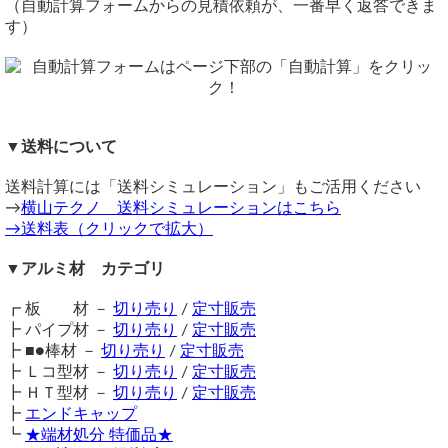
工
切断公差：±01.0mm ～ （Φ/100またはL/1000)mm
（自動計算フォームからの見積依頼が、一番早く返答できま
いるアルミパイプです。
外径 x 厚さ15φｘ1.0 材料シルバー 長さ5750mm]
カット面はアルマイト処理されていません（生地材のままに
す）
アルマイト処理について
なります）
出来ましたらアドバイスとご料金と送料の概算を教えて頂きたくお願
★カット面はアルマイト処理されていません（生地材のまま
備考
い申し上げます。
になります）
同サイズまとめ買いで多数同時注文割引適用！
詳しくはこち
何卒よろしくお願い申し上げます。
ら>>
★一部サイズで艶ありタイプのものが混在しています。（通
パイプ内径部分もアルマイト処理されています。
クローゼットパイプはステン照すパイプがお勧めです（アルミパイ
常は艶なしです）どちらもアルマイト処理品となります。
▼送料について
関連商品
プは強度が低いため）
⇒ アルミ 丸パイプ アルマイト処理品 定寸販売
横山テクノ（ 2026/07/21 ）
★アルマイトカラーは運搬・切断の際に小さな傷などがどう
送料計算には「送料シミュレーション」もご活用ください
⇒ アルミ丸パイプ 生地材 切り売り
しても生じるため、
一部にスレや塗装落ちなどございます。
→
横山テクノ 送料シミュレーションはこちら
⇒ 鉄 丸パイプ各種 切り売り
ご理解ください。
→送料表（クリックで拡大）
⇒ ステンレス 丸パイプ各種 切り売り
（アルマイト品に穴あけ等の加工を希望される場合も、加工
⇒ 樹脂キャップ 丸パイプ用（内栓タイプ） エンドキャッ
▼アルミ材 カテゴリ
に伴う擦り傷等が発生することをご了承ください）
プ
⇒ アルミ板(A5052) 円板 切り売り
┏ 板 材 －
★アルマイト色： シルバーの品です。
切り売り
/
定寸販売
アルマイト処理について
┣ パイプ材 －
※ブロンズ、ブラックは特注のため、定尺またはロット買い
切り売り
/
定寸販売
（ 2026/03/11 ）
┣ ■●棒材 －
切り注文(100kg以上）でお受けしています。ブロンズ・ブラ
切り売り
/
定寸販売
A6063丸パイプ シルバーアルマイトの購入を検討しているのですが、
┣ Ｌコ型材 －
ックカラーをご希望の際は、まずは一度お問い合わせくださ
切り売り
/
定寸販売
切断面にもアルマイト処理していただくことは可能でしょうか？
┣ ＨＴ型材 －
い。
切り売り
/
定寸販売
切断面は生地材のままとなります。（アルマイト処理不可です）
┣
エンドキャップ
価格
横山テクノ（ 2026/03/11 ）
┗
★端材処分 特価品★
重量1.0kg当りの基準単価2,400円（単価倍率1.00）税込