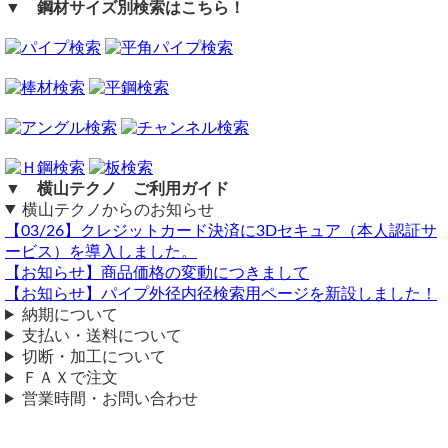
▼ 鋼材サイズ別検索はこちら！
購入材料価格は希望切断寸法重量による価格となります。
ただし品サイズにより単価倍率が違います。
注意事項
在庫不足の場合は製作・取り寄せとなるため納期に＋数週間
を要します。
送料（養生梱包費含む）は数量に応じて別途掛かります。
工業用鋼材となりますので、材料の移動・切断・加工・配送
御見積依頼の件
に伴う擦り傷や汚れ・歪み等が発生します事をご了承くださ
（ 2026/02/18 ）
い。
材質：A6063
▼ 横山テクノ ご利用ガイド
商品の返品・交換はお受けできません。
規格：φ40 2.5t L＝4000
横山テクノからのお知らせ
購入方法
数量：1本
【03/26】クレジットカード決済に3Dセキュア（本人認証サ
商品購入は自動計算フォームに必要寸法・数量等を入力し、
ービス）を導入しました。
少量で申し訳ございませんが上記明細の御見積をいただきたくご連絡
試算結果を確認後、買い物カートに追加して注文フォームへ
【お知らせ】商品価格の変動につきまして
させていただきました。
とお進みください。
【お知らせ】パイプ外径内径検索用ページを新設しました！
よろしくお願いいたします。
ご注文メール返信にて送料・振込先等をご連絡いたします。
納期について
在庫状況：在庫あり
自動計算フォームでの試算ができない場合や複雑な加工を伴
支払い・送料について
納期目安：注文確定後（入金確認後）、3～5営業日以内に発送予定
う品の場合は、メールフォーム（見積依頼・注文依頼）より
切断・加工について
お問い合わせください。
《 見積内容 》
ＦＡＸで注文
営業時間・お問い合わせ
アルミ 丸パイプ アルマイト処理品(材質A6063)
40φｘ2.5 シルバー 長さ4000mm
数量：1 7,890円