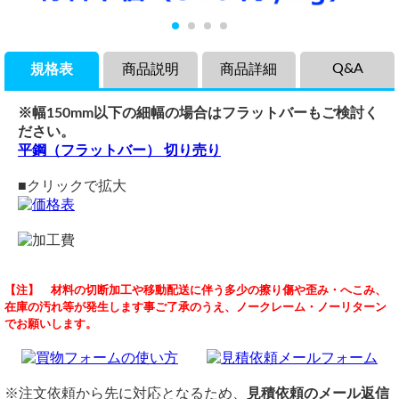
Q&A
規格表
商品説明
商品詳細
※幅150mm以下の細幅の場合はフラットバーもご検討く
ださい。
平鋼（フラットバー） 切り売り
■クリックで拡大
商品説明
品名
穴あけ曲げ加工について
【注】 材料の切断加工や移動配送に伴う多少の擦り傷や歪み・へこみ、
電気亜鉛メッキ処理・ボンデ鋼板（屋内用）の希望板厚・寸
ボンデ鋼板(電気亜鉛メッキ処理品 屋内用)
（ 2026/07/10 ）
在庫の汚れ等が発生します事ご了承のうえ、ノークレーム・ノーリターン
法での切り売りです。 表面は電気亜鉛メッキ処理（つや無
材質
板厚（t）： 1.0 mm
でお願いします。
し）のままです。
材質：鉄板（屋内用）
形状： ハット型曲げ加工（左右の折り返し平坦面に等ピッチ穴あき加
工）
メッキの膜厚自体は薄いために耐候性が劣るため、主に建築
表面：電気亜鉛メッキ処理
2. 断面寸法（対称形状）
金物や家具、照明器具など室内に使う部品に用いられます。
定尺
底面幅： 65 mm
価格
3x6（914mmx1,829mm)
※注文依頼から先に対応となるため、
見積依頼のメール返信
立ち上がり高さ： 15 mm