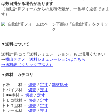
重量1.0kg当りの基準単価540円（単価倍率1.00）税込
4x8(1,219mmx2,438mm)
は数日掛かる場合があります
折り返し（リップ）幅： 15 mm
購入材料価格は希望切断寸法重量による価格となります。
切断
断面のトータル構成： ⁠15mm(折り返し) — 15mm(立ち上がり) —
（自動計算フォームからの見積依頼が、一番早く返答できま
ただし板厚により単価倍率が違います。
65mm(底面) — 15mm(立ち上がり) — 15mm(折り返し)⁠
シャーリング切断費：300円/枚～
す）
3. 穴加工仕様（両側の15mm折り返し面・計2列）
注意事項
切断公差：±1.0mm ～ (D/100又はL/1000)mm
穴径： phi 4 mm（キリ）
最小幅15mmからのカットとなります。幅15mm以下はレー
切断面はバリ取り処理のみ（ペンキ補修無し）
穴位置： 左右の15mm折り返し面のセンター（端から 7.5 mm の位
ザーカット（要見積）にてお受けいたします。
備考
置）
鉄材は性質上、錆が生じます。販売品も多少の錆がある場合
※シャーリング切断の場合、細幅切断時にねじれ・反りが生
列数： 2列
がございますので、予めご了承ください。
穴数： 43箇所 × 2列 ＝ 合計 86箇所
じますのでご注意ください。
▼送料について
穴ピッチ（長さ方向）： 30 mm
在庫不足の場合は取り寄せとなるため納期に＋数日を要しま
同サイズまとめ買いで多数同時注文割引適用！
詳しくはこち
長さ方向の配置： 両端部あき 20 mm / ピッチ内訳 42 imes 30 = 1260
す。
ら>>
ext{ mm}（全長 1300 mm）
送料計算には「送料シミュレーション」もご活用ください
送料（養生梱包費含む）は数量に応じて別途掛かります。
関連商品
→
横山テクノ 送料シミュレーションはこちら
工業用鋼材となりますので、材料の移動・切断・加工・配送
⇒ ボンデ鋼板(屋内用) 定寸販売
このような加工は対応していますか？
→送料表（クリックで拡大）
に伴う擦り傷や歪み等が発生します事をご了承ください。
そこまでシビアな物にする予定ではないので、寸法は大体なのでズレ
⇒ ガルバリウム鋼板 (GL鋼板) 切り売り
商品の返品・交換はお受けできません。
ても大丈夫です。
⇒ ペンタイト鋼板（表面メッキ品屋外用）切り売り
▼鉄材 カテゴリ
また料金を方を教えて頂けるとありがたいです。
購入方法
よろしくお願いします。
商品購入は自動計算フォームに必要寸法・数量等を入力し、
┏ 板 材 －
切売
/
定寸
/
端材処分
試算結果を確認後、買い物カートに追加して注文フォームへ
┣ パイプ材 －
切売
/
定寸
図面をお送りください
とお進みください。
┣ ■●棒材 －
切売
/
定寸
横山テクノ（ 2026/07/13 ）
ご注文メール返信にて送料・振込先等をご連絡いたします。
┣ Ｌコ型材 －
切売
/
定寸
自動計算フォームでの試算ができない場合や複雑な加工を伴
┣ ＨＴ型材 －
切売
/
定寸
う品の場合は、メールフォーム（見積依頼・注文依頼）より
┣ レール材 －
切売
/
定寸