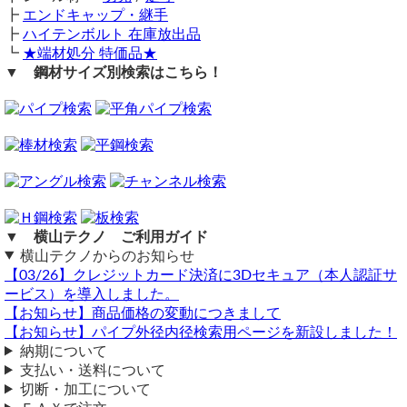
お問い合わせください。
┣
エンドキャップ・継手
┣
ハイテンボルト 在庫放出品
┗
★端材処分 特価品★
▼ 鋼材サイズ別検索はこちら！
ボンデ板
（ 2025/08/25 ）
ボンデ板0.8ｍｍ厚1500ｍｍ×120ｍｍ
片辺の強度上げたいので
1500ｍｍ辺を10ｍｍ折り返し二つ折り加工し
仕上げ寸法
1500×110にしたいのですが可能でしょうか
折り返し加工は当店では対応不可となります。
▼ 横山テクノ ご利用ガイド
横山テクノ（ 2025/08/26 ）
横山テクノからのお知らせ
【03/26】クレジットカード決済に3Dセキュア（本人認証サ
ービス）を導入しました。
【お知らせ】商品価格の変動につきまして
【お知らせ】パイプ外径内径検索用ページを新設しました！
納期について
支払い・送料について
90度の曲げ加工の件
切断・加工について