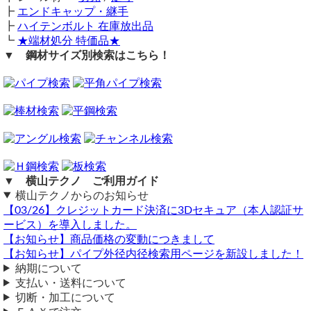
お問い合わせください。
┣
エンドキャップ・継手
┣
ハイテンボルト 在庫放出品
┗
★端材処分 特価品★
▼ 鋼材サイズ別検索はこちら！
ボンデ板
（ 2025/08/25 ）
ボンデ板0.8ｍｍ厚1500ｍｍ×120ｍｍ
片辺の強度上げたいので
1500ｍｍ辺を10ｍｍ折り返し二つ折り加工し
仕上げ寸法
1500×110にしたいのですが可能でしょうか
折り返し加工は当店では対応不可となります。
▼ 横山テクノ ご利用ガイド
横山テクノ（ 2025/08/26 ）
横山テクノからのお知らせ
【03/26】クレジットカード決済に3Dセキュア（本人認証サ
ービス）を導入しました。
【お知らせ】商品価格の変動につきまして
【お知らせ】パイプ外径内径検索用ページを新設しました！
納期について
支払い・送料について
90度の曲げ加工の件
切断・加工について