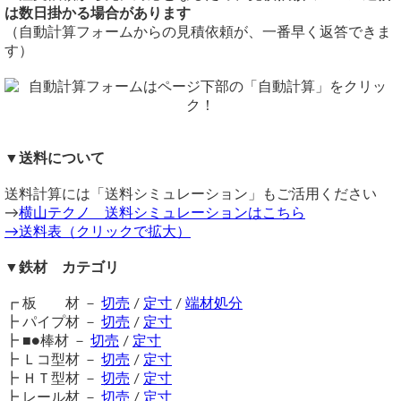
重量1.0kg当りの基準単価540円（単価倍率1.00）税込
4x8(1,219mmx2,438mm)
は数日掛かる場合があります
折り返し（リップ）幅： 15 mm
購入材料価格は希望切断寸法重量による価格となります。
切断
断面のトータル構成： ⁠15mm(折り返し) — 15mm(立ち上がり) —
（自動計算フォームからの見積依頼が、一番早く返答できま
ただし板厚により単価倍率が違います。
65mm(底面) — 15mm(立ち上がり) — 15mm(折り返し)⁠
シャーリング切断費：300円/枚～
す）
3. 穴加工仕様（両側の15mm折り返し面・計2列）
注意事項
切断公差：±1.0mm ～ (D/100又はL/1000)mm
穴径： phi 4 mm（キリ）
最小幅15mmからのカットとなります。幅15mm以下はレー
切断面はバリ取り処理のみ（ペンキ補修無し）
穴位置： 左右の15mm折り返し面のセンター（端から 7.5 mm の位
ザーカット（要見積）にてお受けいたします。
備考
置）
鉄材は性質上、錆が生じます。販売品も多少の錆がある場合
※シャーリング切断の場合、細幅切断時にねじれ・反りが生
列数： 2列
がございますので、予めご了承ください。
穴数： 43箇所 × 2列 ＝ 合計 86箇所
じますのでご注意ください。
▼送料について
穴ピッチ（長さ方向）： 30 mm
在庫不足の場合は取り寄せとなるため納期に＋数日を要しま
同サイズまとめ買いで多数同時注文割引適用！
詳しくはこち
長さ方向の配置： 両端部あき 20 mm / ピッチ内訳 42 imes 30 = 1260
す。
ら>>
ext{ mm}（全長 1300 mm）
送料計算には「送料シミュレーション」もご活用ください
送料（養生梱包費含む）は数量に応じて別途掛かります。
関連商品
→
横山テクノ 送料シミュレーションはこちら
工業用鋼材となりますので、材料の移動・切断・加工・配送
⇒ ボンデ鋼板(屋内用) 定寸販売
このような加工は対応していますか？
→送料表（クリックで拡大）
に伴う擦り傷や歪み等が発生します事をご了承ください。
そこまでシビアな物にする予定ではないので、寸法は大体なのでズレ
⇒ ガルバリウム鋼板 (GL鋼板) 切り売り
商品の返品・交換はお受けできません。
ても大丈夫です。
⇒ ペンタイト鋼板（表面メッキ品屋外用）切り売り
▼鉄材 カテゴリ
また料金を方を教えて頂けるとありがたいです。
購入方法
よろしくお願いします。
商品購入は自動計算フォームに必要寸法・数量等を入力し、
┏ 板 材 －
切売
/
定寸
/
端材処分
試算結果を確認後、買い物カートに追加して注文フォームへ
┣ パイプ材 －
切売
/
定寸
図面をお送りください
とお進みください。
┣ ■●棒材 －
切売
/
定寸
横山テクノ（ 2026/07/13 ）
ご注文メール返信にて送料・振込先等をご連絡いたします。
┣ Ｌコ型材 －
切売
/
定寸
自動計算フォームでの試算ができない場合や複雑な加工を伴
┣ ＨＴ型材 －
切売
/
定寸
う品の場合は、メールフォーム（見積依頼・注文依頼）より
┣ レール材 －
切売
/
定寸