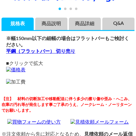
Q&A
規格表
商品説明
商品詳細
※幅150mm以下の細幅の場合はフラットバーもご検討く
ださい。
平鋼（フラットバー） 切り売り
■クリックで拡大
商品説明
品名
穴あけ曲げ加工について
【注】 材料の切断加工や移動配送に伴う多少の擦り傷や歪み・へこみ、
電気亜鉛メッキ処理・ボンデ鋼板（屋内用）の希望板厚・寸
ボンデ鋼板(電気亜鉛メッキ処理品 屋内用)
（ 2026/07/10 ）
在庫の汚れ等が発生します事ご了承のうえ、ノークレーム・ノーリターン
法での切り売りです。 表面は電気亜鉛メッキ処理（つや無
材質
板厚（t）： 1.0 mm
でお願いします。
し）のままです。
材質：鉄板（屋内用）
形状： ハット型曲げ加工（左右の折り返し平坦面に等ピッチ穴あき加
工）
メッキの膜厚自体は薄いために耐候性が劣るため、主に建築
表面：電気亜鉛メッキ処理
2. 断面寸法（対称形状）
金物や家具、照明器具など室内に使う部品に用いられます。
定尺
底面幅： 65 mm
価格
3x6（914mmx1,829mm)
※注文依頼から先に対応となるため、
見積依頼のメール返信
立ち上がり高さ： 15 mm