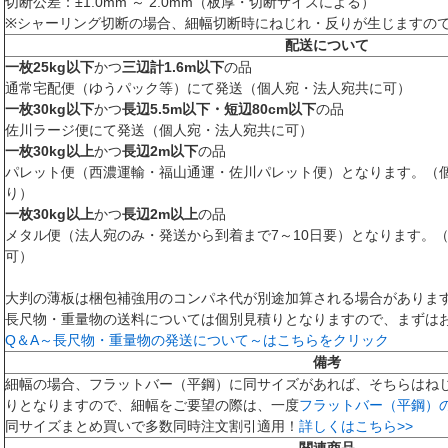
切断公差：±1.0mm ～ 2.0mm（板厚・切断サイズによる）
※シャーリング切断の場合、細幅切断時にねじれ・反りが生じますの
配送について
一枚25kg以下
かつ
三辺計1.6m以下
の品
通常宅配便（ゆうパック等）にて発送（個人宛・法人宛共に可）
一枚30kg以下
かつ
長辺5.5m以下・短辺80cm以下
の品
佐川ラージ便にて発送（個人宛・法人宛共に可）
一枚30kg以上
かつ
長辺2m以下
の品
パレット便（西濃運輸・福山通運・佐川パレット便）となります。（
り）
一枚30kg以上
かつ
長辺2m以上
の品
メタル便（法人宛のみ・発送から到着まで7～10日要）となります。
可）
大判の薄板は梱包補強用のコンパネ代が別途加算される場合がありま
長尺物・重量物の送料については個別見積りとなりますので、まずは
Q＆A～長尺物・重量物の発送について～はこちらをクリック
備考
細幅の場合、フラットバー（平鋼）に同サイズがあれば、そちらはね
りとなりますので、細幅をご要望の際は、一度
フラットバー（平鋼）
同サイズまとめ買いで多数同時注文割引適用！
詳しくはこちら>>