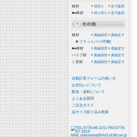
板材
切売り
定寸販売
■●棒材
切り売り
定寸販売
板材
真鍮切売
真鍮定寸
▶フラットバー(平鋼)
■●棒材
真鍮切売
真鍮定寸
パイプ材
真鍮切売
真鍮定寸
Ｌ型材
真鍮切売
真鍮定寸
自動計算フォームの使い方
お支払いについて
配送・送料について
よくある質問
ご注文ガイド
品サイズ絞り込み検索