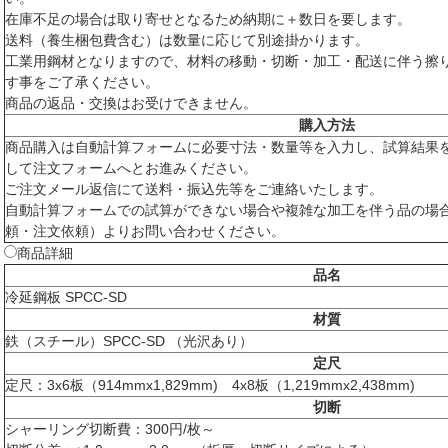
在庫不足の場合は取り寄せとなるため納期に＋数日を要します。
送料（養生梱包費含む）は数量に応じて別途掛かります。
工業用鋼材となりますので、材料の移動・切断・加工・配送に伴う擦
す事をご了承ください。
商品の返品・交換はお受けできません。
購入方法
商品購入は自動計算フォームに必要寸法・数量等を入力し、試算結果
して注文フォームへとお進みください。
ご注文メール返信にて送料・振込先等をご連絡いたします。
自動計算フォームでの試算ができない場合や複雑な加工を伴う品の場
頼・注文依頼）よりお問い合わせください。
商品詳細
品名
冷延鋼板 SPCC-SD
材質
鉄（スチール）SPCC-SD （光沢あり）
定尺
定尺：3x6板（914mmx1,829mm) 4x8板（1,219mmx2,438mm)
切断
シャーリング切断費：300円/枚～