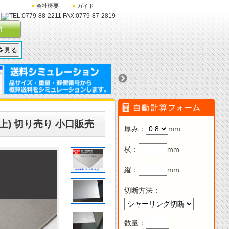
会社概要
ガイド
問
上) 切り売り 小口販売
厚み
：
mm
横
：
mm
縦
：
mm
切断方法
：
数量：