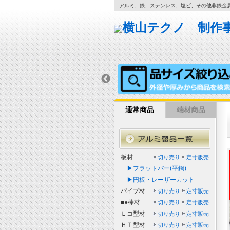
アルミ、鉄、ステンレス、塩ビ、その他非鉄金
通常商品
端材商品
板材
切り売り
定寸販売
▶フラットバー(平鋼)
▶円板・レーザーカット
パイプ材
切り売り
定寸販売
■●棒材
切り売り
定寸販売
Ｌコ型材
切り売り
定寸販売
ＨＴ型材
切り売り
定寸販売