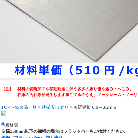
【注】 材料の切断加工や移動配送に伴う多少の擦り傷や歪み・へこみ、
在庫の汚れ等が発生します事ご了承のうえ、ノークレーム・ノーリタ
TOP
>
鉄製品一覧
>
鉄板 切り売り
> 冷延鋼板 0.8～3.2mm
規格表
※幅150mm以下の細幅の場合はフラットバーもご検討ください。
平鋼（フラットバー） 切り売り