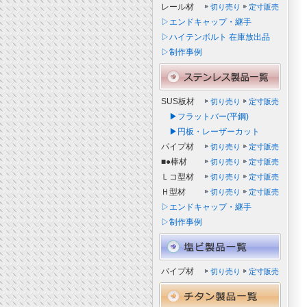
レール材
切り売り
定寸販売
▷エンドキャップ・継手
▷ハイテンボルト 在庫放出品
▷制作事例
SUS板材
切り売り
定寸販売
▶フラットバー(平鋼)
▶円板・レーザーカット
パイプ材
切り売り
定寸販売
■●棒材
切り売り
定寸販売
Ｌコ型材
切り売り
定寸販売
Ｈ型材
切り売り
定寸販売
▷エンドキャップ・継手
▷制作事例
パイプ材
切り売り
定寸販売