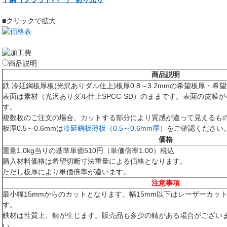
■クリックで拡大
商品説明
商品説明
鉄 冷延鋼板厚板(光沢ありダル仕上)板厚0.8～3.2mmの希望板厚・
表面は素材（光沢ありダル仕上SPCC-SD）のままです。表面の皮膜
す。
複数枚のご注文の場合、カットする部分により質感が違って見えるも
板厚0.5～0.6mmは
冷延鋼板薄板（0.5～0.6mm厚）
をご確認ください
価格
重量1.0kg当りの基準単価510円（単価倍率1.00）税込
購入材料価格は希望切断寸法重量による価格となります。
ただし板厚により単価倍率が違います。
注意事項
最小幅15mmからのカットとなります。幅15mm以下はレーザーカッ
す。
鉄材は性質上、錆が生じます。販売品も多少の錆がある場合がござい
い。