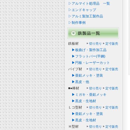
▷アルマイト処理品 一覧
▷エンドキャップ
▷アルミ製加工製作品
▷制作事例
鉄板材
切り売り
定寸販売
▶板曲げ・製作加工品
▶フラットバー(平鋼)
▶円板・レーザーカット
パイプ材
切り売り
定寸販売
▶亜鉛メッキ・塗装
▶黒皮・他
■●棒材
切り売り
定寸販売
▶ミガキ・亜鉛メッキ
▶黒皮・生地材
Ｌコ型材
切り売り
定寸販売
▶亜鉛メッキ・塗装
▶黒皮・生地材
Ｈ型材
切り売り
定寸販売