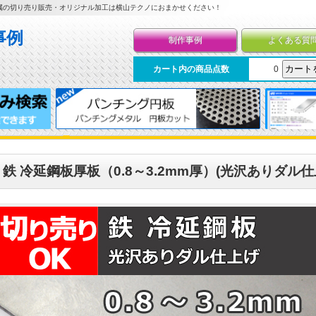
属の切り売り販売・オリジナル加工は横山テクノにおまかせください！
制作事例
よくある質
カート内の商品点数
0
鉄 冷延鋼板厚板（0.8～3.2mm厚）(光沢ありダル仕