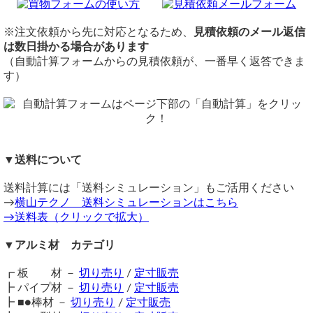
４本と入力すると6560円＋送料7100円と出ますが
性に優れています。
定尺
上記サイズのアルミ板は購入可能でしょうか。
軽くて（重量は鉄製の1/3）お年寄りや女性にも扱い楽々。
1,000mm×2,000mm
※注文依頼から先に対応となるため、
見積依頼のメール返信
錆びないのでいつまでも綺麗です。
1,250mm×2,500mm
アルミ板の1.0mm厚は最大定尺1250ｘ2500ですので、最長
は数日掛かる場合があります
2500mmまでは切断可能です。
アルミの放熱性利用を活かしたペットの避暑用床材に！その
（自動計算フォームからの見積依頼が、一番早く返答できま
※定尺(1000x2000mm)はシャーリング切断品となっているた
他一般構造材や機械材料、DIY材など、様々な用途に活躍し
横山テクノ（ 2026/07/24 ）
す）
め、一辺が1000mmまたは2000mmでご注文の場合、シャー
ています。
リング切断部分が含まれます。
A5052板（生地材）その他の板厚はこちら→
その場合シャーリング切断の影響で
水平面に多少の歪が生じ
0.5～0.6㎜
・
3.0
～10.0㎜
る場合がございます。
・
8.0㎜～
価格
切断
重量1.0kg当りの基準単価2,500円（単価倍率1.00）税込
シャーリング切断費：300円/枚～
▼送料について
寸法誤差
購入材料価格は希望切断寸法重量による価格となります。
切断公差：±1.0mm ～ (D/100又はL/1000)mm
（ 2026/06/08 ）
送料計算には「送料シミュレーション」もご活用ください
ただし板厚みにより単価倍率が違います。
※シャーリング切断の場合、細幅切断時にねじれ・反りが生
横175mm 縦270mmの平板を注文したいのですが、使用の都合上横
→
じますのでご注意ください。
横山テクノ 送料シミュレーションはこちら
注意事項
幅のみ(175mmの部分) +0mm～-1.5mm 程度の誤差にて切り出し可能
→送料表（クリックで拡大）
※小サイズ切断はバリ取りなしとなる場合があります。
アルミ板の模様は目の向きとしては扱いません（切断方向の
でしようか
配送について
指定はお受けできません）。
タテ目、ヨコ目は混在しますの
なお縦(270mm)は余裕があるので通常の誤差で大丈夫です
▼アルミ材 カテゴリ
で予めご了承ください。
一枚25kg以下
かつ
三辺計1.6m以下
の品
175mmをマイナス公差希望（ +0mm～-1.5mm 程度）とコメント欄
最小幅15mmからのカットとなります。幅15mm以下はレー
通常宅配便（ゆうパック等）にて発送（個人宛・法人宛共に
に記載して注文いただけたら、できる限り対応とさせていただきま
┏ 板 材 －
切り売り
/
定寸販売
ザーカット（要見積）にてお受けいたします。
可）
す。
┣ パイプ材 －
切り売り
/
定寸販売
在庫不足の場合は納期に＋数日を要します。
一枚30kg以下
かつ
長辺5.5m以下・短辺80cm以下
の品
横山テクノ（ 2026/06/09 ）
┣ ■●棒材 －
切り売り
/
定寸販売
送料（養生梱包費含む）は数量に応じて別途掛かります。
佐川ラージ便にて発送（個人宛・法人宛共に可）