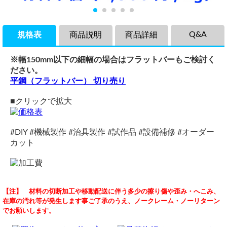
Q&A
規格表
商品説明
商品詳細
※幅150mm以下の細幅の場合はフラットバーもご検討く
ださい。
平鋼（フラットバー） 切り売り
■クリックで拡大
#DIY #機械製作 #治具製作 #試作品 #設備補修 #オーダー
カット
商品説明
品名
アルミ板切り売り
【注】 材料の切断加工や移動配送に伴う多少の擦り傷や歪み・へこみ、
アルミ製板（材質5052）薄板(0.8～2.5mm厚)の希望寸法での
アルミ板(A5052)薄板（0.8～2.5mm）
（ 2026/07/23 ）
在庫の汚れ等が発生します事ご了承のうえ、ノークレーム・ノーリターン
切り売りです。
材質
アルミ薄板切り売りについて、
でお願いします。
アルミ材の中でも最も一般的なA5052・アルミマグネシウム
アルミマグネシウム合金板(A5052)
自動計算フォームにて
厚み1ｍｍ 幅25ｍｍ 縦2500ｍｍ
合金（Al-Mg系）。耐食性、成形性、耐海水性、および溶接
片面保護シート付き