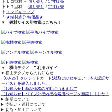
┣ Ｌコ型材 －
切り売り
/
定寸販売
工業用鋼材となりますので、材料の移動・切断・加工・配送
一枚30kg以上
かつ
長辺2m以下
の品
┣ ＨＴ型材 －
切り売り
/
定寸販売
に伴う擦り傷や汚れ・歪み等が発生します事をご了承くださ
パレット便（西濃運輸・福山通運・佐川パレット便）となり
┣
エンドキャップ
い。
ます。（個人宛は支店止めとなる場合あり）
┗
★端材処分 特価品★
商品の返品・交換はお受けできません。
一枚30kg以上
かつ
長辺2m以上
の品
▼ 鋼材サイズ別検索はこちら！
メタル便（法人宛のみ・発送から到着まで7～10日要）とな
購入方法
大きさと見積依頼
ります。（個人宛での受け取りは対応不可）
商品購入は自動計算フォームに必要寸法・数量等を入力し、
（ 2026/03/05 ）
試算結果を確認後、買い物カートに追加して注文フォームへ
厚さ：15㎜、幅：80m 長さ950mmの「A5052」のアルミ製の平板を
大判の薄板は梱包補強用のコンパネ代が別途加算される場合
とお進みください。
カットしていただくことは可能でしょうか？
があります。
ご注文メール返信にて送料・振込先等をご連絡いたします。
できるようなら、お値段を送料込みでお見積りお願いいたします。
長尺物・重量物の送料については個別見積りとなりますの
よろしくお願いします。
自動計算フォームでの試算ができない場合や複雑な加工を伴
で、まずはお問合せください。
う品の場合は、メールフォーム（見積依頼・注文依頼）より
以下のページで試算・注文可能です。
Q＆A～長尺物・重量物の発送について～はこちらをクリッ
お問い合わせください。
ク
アルミ厚板（A5052）平板 ファインカット 板厚8.0～250mm 生地
▼ 横山テクノ ご利用ガイド
材 切り売り
備考
横山テクノからのお知らせ
https://www.yokoyama-techno.net/detail/127.html
シャーリング切断は細幅切断時にねじれ・反りが生じます。
【03/26】クレジットカード決済に3Dセキュア（本人認証サ
横山テクノ（ 2026/03/06 ）
細幅カットの場合、フラットバー（平鋼）に同サイズがあれ
ービス）を導入しました。
ば、そちらはねじれ・反りがなく綺麗な仕上がりとなります
【お知らせ】商品価格の変動につきまして
ので、細幅をご要望の際は、一度
フラットバー（平鋼）のペ
【お知らせ】パイプ外径内径検索用ページを新設しました！
ージ
もご確認ください。
納期について
サイズの大きさ
同サイズまとめ買いで多数同時注文割引適用！
詳しくはこち
支払い・送料について
ら>>
（ 2025/10/30 ）
切断・加工について