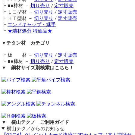
ださい。
すか？
┣ ■●棒材 －
切り売り
/
定寸販売
カード決済の領収書は基本的には発行しておりません。
┣ Ｌコ型材 －
在庫状況：在庫不足につき要取り寄せ
切り売り
/
定寸販売
※材料持ち込みや、現物合わせの加工は対応不可となりま
納期目安：注文確定後（入金確認後）、5～8営業日以内に発送予定
┣ ＨＴ型材 －
切り売り
/
定寸販売
す。
クレジットカード決済の領収書は、カード会社が発行するご
┣
エンドキャップ・継手
《 見積内容 》
▲ 上に戻る
穴あけ
利用明細書を使用してください。
┗
★端材処分 特価品★
最小カット単位はどれくらいですか？
どうしても必要という場合のみ当社からの簡易領収書を発行
（ 2026/07/08 ）
鉄 亜鉛メッキ配管用丸鋼管(白ＳＧＰ管) テーパーねじ切り
最小カットは15mm以上でお願いしております。
します。
▼チタン材 カテゴリ
穴あけできますか？
21.7 x 2.8(15A) 両端ねじ切り
ドーナツ型ステンレス注文時
長さ2400mm 数量：4 16,600円 12.576kg
裁断機の仕様上、最少カットは15mm以上でお受けしており
※当店発行のカード決済領収書は、5万円以上購入の場合で
長さ1900mm 数量：4 14,280円 9.956kg
┏ 板 材 －
切り売り
/
定寸販売
センター穴以外の穴あけは要見積となります。
ます。（大口径の丸棒等、商品によっては15mmカットが難
長さ1550mm 数量：2 6,320円 4.062kg
も収入印紙はつきません。
┗ ■●棒材 －
切り売り
/
定寸販売
注文時に図面を添付いただけたら価格試算、見積回答させていただ
---------------------------------------
しいものもございます）
※法的に有効な書類ではありませんので、ご了承のほどお願
▼ 鋼材サイズ別検索はこちら！
きます・
ねじ込み式鋼管継手 白SGP
細幅カットの場合、特に板物などは商品に反りやねじれ等が
いいたします。
横山テクノ（ 2026/07/08 ）
ソケット 白 外径21.7 / 15A 数量：2 1,240円 0.14kg
発生する場合がございます。
▲ 上に戻る
キャップ 白 外径21.7 / 15A 数量：16 9,120円 0.8kg
また職人による手作業での裁断となりますので、極小サイズ
購入鋼材のミルシートは発行できますか？
---------------------------------------
での大量注文はお受けできかねる場合もございます。誠に申
小計：47,560円
ミルシートは基本的には発行いたしません(2022/12月以降）
し訳ございませんが、予めご了承くださいませ。
多数同時注文割引：(-460円)
▲ 上に戻る
当店取り扱い商品のミルシートは発行致しません。（材料入
加工依頼の際、図面は必要ですか？
荷時にミルシートを取得しておりません）
ステンレスパイプの見積もり
梱包・送料（3,700円）セイノースーパーエクスプレス便40K 営業
複雑な加工については図面が必須となります。
ご理解のほどをよろしくお願いいたします。
所止め
（ 2026/07/08 ）
▼ 横山テクノ ご利用ガイド
▲ 上に戻る
外径15mm、肉厚1.5〜2mmのステンレスパイプ（SUS304）を、長さ
簡単な加工（穴あけ一箇所や曲げ一箇所）程度でしたら図面
横山テクノからのお知らせ
【合計金額：50,800円】税込 総重量：27.534kg
インボイス制度 適格請求書発行事業者登録番号を教えてく
1060mm（106cm）で1本カット希望です。鏡面処理、両端のバリ取
は不要ですが、複数箇所の加工や複雑な加工については、図
【03/26】クレジットカード決済に3Dセキュア（本人認証サ