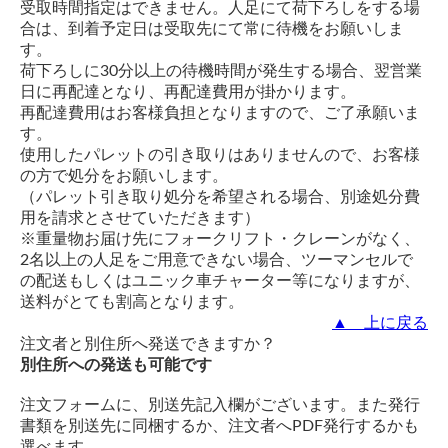
受取時間指定はできません。人足にて荷下ろしをする場
合は、到着予定日は受取先にて常に待機をお願いしま
す。
荷下ろしに30分以上の待機時間が発生する場合、翌営業
日に再配達となり、再配達費用が掛かります。
再配達費用はお客様負担となりますので、ご了承願いま
す。
使用したパレットの引き取りはありませんので、お客様
の方で処分をお願いします。
（パレット引き取り処分を希望される場合、別途処分費
用を請求とさせていただきます）
※重量物お届け先にフォークリフト・クレーンがなく、
2名以上の人足をご用意できない場合、ツーマンセルで
の配送もしくはユニック車チャーター等になりますが、
送料がとても割高となります。
▲ 上に戻る
注文者と別住所へ発送できますか？
別住所への発送も可能です
注文フォームに、別送先記入欄がございます。また発行
書類を別送先に同梱するか、注文者へPDF発行するかも
選べます。