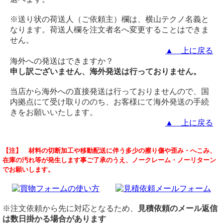
※送り状の荷送人（ご依頼主）欄は、横山テクノ名義と
なります。荷送人欄を注文者名へ変更することはできま
せん。
▲ 上に戻る
海外への発送はできますか？
申し訳ございません、海外発送は行っておりません。
当店から海外への直接発送は行っておりませんので、国
内拠点にて受け取りののち、お客様にて海外発送の手続
きをお願いいたします。
▲ 上に戻る
エキスパンドについて
領収書・請求書・納品書・見積書の発行はできますか？
切断後、バリ取りなどの処理はされているのでしょうか
【注】 材料の切断加工や移動配送に伴う多少の擦り傷や歪み・へこみ、
（ 2026/07/22 ）
在庫の汚れ等が発生します事ご了承のうえ、ノークレーム・ノーリターン
代引き決済を選んだ場合、領収書の発行はできますか？
こちらの希望する加工をお願いできますか？
5年程前に6ミリの１m角のエキスパンドを購入させて頂いた者です。
でお願いします。
クレジットカード決済を選んだ場合、領収書の発行はできま
最小カット単位はどれくらいですか？
その時の担当が女性の杉本さんでした。現在､寸法販売をしているの
すか？
加工依頼の際、図面は必要ですか？
であれば、単価とかお聞きしたいです。宜しくお願いします。
購入鋼材のミルシートは発行できますか？
どのような加工ができるか、加工例を知りたいです
溶融亜鉛メッキ エキスパンドメタル
インボイス制度 適格請求書発行事業者登録番号を教えてく
ＸＧ-22 6ｔｘ36ｘ101.6
※注文依頼から先に対応となるため、
見積依頼のメール返信
ださい
は数日掛かる場合があります