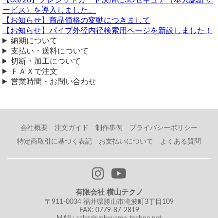
ださい
横山テクノ（ 2026/07/17 ）
り処理も希望。
面の作成をお願いしています。
ービス）を導入しました。
よろしくお願いいたします。
有限会社横山テクノの登録番号は「T5-2100-0200-9906」で
【お知らせ】商品価格の変動につきまして
す
鏡面仕上げパイプに15φｘ1.5～2.0ｔは規格がございません。
穴あけや曲げ等の単純な加工でしたら図面は手書きでも大丈
【お知らせ】パイプ外径内径検索用ページを新設しました！
16φですと1.5～2.ｔ規格がございます。
夫ですが、図面には
材料・材質の詳細と数量、各部の寸法数
納期について
インボイス登録番号につきましては請求書にも記載しており
横山テクノ（ 2026/07/08 ）
値の記載
をお願いいたします。（間違い防止のため、こちら
支払い・送料について
ます。（注文時に請求書発行依頼をされた場合のみ請求書発
で図面から数値の拾い出しはできません）
切断・加工について
行しております）
ＦＡＸで注文
過去にお取引いただいた会社からの問い合わせには個別に返
また複雑な加工については完成データでのみお受けしており
営業時間・お問い合わせ
信しておりません。次回ご注文時に請求書記載の登録番号を
ます（複雑な加工依頼を手書き図面・簡易図面で送られた場
参照いただくか、上記番号を自身でご登録願います。
合、図面清書費用を別途いただく場合がございます）
▲ 上に戻る
振込先口座について
図面はPDFやJPEG等の画像ファイル、CADファイル等にて
（ 2026/07/07 ）
会社概要
注文ガイド
制作事例
プライバシーポリシー
お送りください。
銀行振込先口座が社内申請時に必要となる為、ご教示願います。
どのような支払方法がありますか？
※横山テクノでは図面の作成・確認にJw(JWW)_CADを使用
特定商取引に基づく表記
お支払いについて
よくある質問
クレジットカード決済、銀行振込（前払い）、代引決済、NP
メールにてご連絡しました
しています。CADにて図面データ作成の際は「.jww」または
掛け払いがご利用いただけます。
「.dxf」でお送りいただけると助かります。
横山テクノ（ 2026/07/08 ）
クレジットカード決済は、注文後～3営業日以内に、決済
※3Dデータは弊社では読み込めないため、2Dデータでの図
URL案内メールをお送りします。メール記載のアドレスから
面作成をお願いいたします。
有限会社 横山テクノ
カード情報入力手続きを行ってください。
〒911-0034 福井県勝山市滝波町3丁目109
銀行振り込みの場合「PayPay銀行（旧ジャパンネット銀
関連ページ：加工図面について
FAX: 0779-87-2819