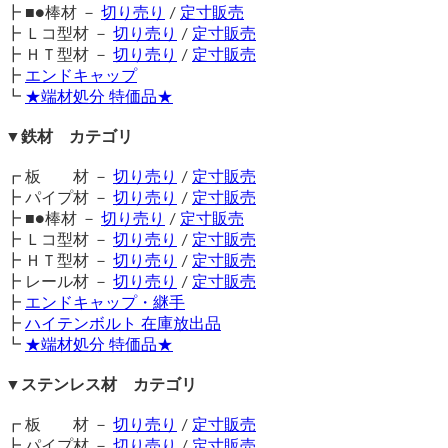
はバリ取りが難しいため、バリ取りなしでの発送となる場合
15A SGP管について
り返します。
┣ ■●棒材 －
切り売り
/
定寸販売
もあります。
メールでのPDF送信対応もしています（無料）
┣ Ｌコ型材 －
切り売り
/
定寸販売
（ 2026/07/17 ）
はじめまして。
┣ ＨＴ型材 －
切り売り
/
定寸販売
※端材処分品などの格安販売品はバリ有のまま発送となりま
購入前の見積書・請求書の発行もお受けしております
下記の15A白SGP管（両端テーパーネジ加工）の製作をお願いしたい
┣
エンドキャップ
す。その場合、商品ページに注意書きを記載しています。
のですが可能でしょうか。
（PDF・無料）
┗
★端材処分 特価品★
↓
▲ 上に戻る
必要があれば、商品配送時に原本も同梱いたします。
2400mm×4本
こちらの希望する加工をお願いできますか？
▼鉄材 カテゴリ
使用する鋼材の種類、設計書等をメールまたはFAXにてお送
また書類表示の価格は基本的に税込み表示となります。
1900mm×4本
りください。
▲ 上に戻る
┏ 板 材 －
切り売り
/
定寸販売
代引き決済を選んだ場合、領収書の発行はできますか？
1550mm×2本
┣ パイプ材 －
切り売り
/
定寸販売
見積依頼・注文依頼メールフォームでは画像添付も可能とな
代引決済の場合、領収書発行はできません。
┣ ■●棒材 －
切り売り
/
定寸販売
あわせて15Aソケット2個、
っております。
┣ Ｌコ型材 －
切り売り
/
定寸販売
15Aキャップ16個も購入希望です。
いただいた設計書をもとに加工スタッフと相談の上、担当者
お届け時に荷物に付いている運送会社の送り状が、代引決済
┣ ＨＴ型材 －
切り売り
/
定寸販売
よりメールにてご返信いたします。
時の領収書となりますので、そちらをご利用ください。
┣ レール材 －
切り売り
/
定寸販売
また配送は個人宅になります。
また、代引決済の領収書はインボイス未対応です。
代引決済
どこかの営業所止めなどでも大丈夫です。
┣
エンドキャップ・継手
加工見積の場合、返信に多少お時間をいただく場合もござい
でインボイス対応書類が必要な場合、請求書や納品書の発行
お見積りと購入方法をご案内いただけますと幸いです。
┣
ハイテンボルト 在庫放出品
ます。
どうぞ宜しくお願いいたします。
を選択
してください。
┗
★端材処分 特価品★
順次対応とさせていただきますが、一週間以上返信がない場
鉄 亜鉛メッキ配管用丸鋼管(白ＳＧＰ管) テーパーねじ切り
合は、お手数ですが再度ご連絡くださいませ。
※代引決済の場合、弊社がお客様より直接代金を受け取るわ
https://www.yokoyama-techno.net/detail/505.html
▼ステンレス材 カテゴリ
けではないため、弊社からの領収書は発行できません。
※端材処分品は斜め切断や穴あけといった加工はお受けでき
ねじ込み式鋼管継手 白SGP/黒SGP
▲ 上に戻る
┏ 板 材 －
切り売り
/
定寸販売
https://www.yokoyama-techno.net/detail/516.html
ません。加工希望の場合は切り売り販売ページよりご注文く
クレジットカード決済を選んだ場合、領収書の発行はできま
┣ パイプ材 －
切り売り
/
定寸販売