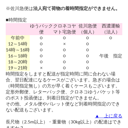
※佐川急便は
法人宛て荷物の着時間指定ができません。
■時間指定
ゆうパック
クロネコヤ
佐川急便
西濃運輸
便
マト宅急便
（個人）
（法人）
午前中
○
○
○
○
12～14時
○
×
○
14時～16時
○
○
○
16～18時
○
○
○
午後 指定
18～20時
○
○
○
19～21時
×
○
○
時間指定をしますと配送が指定時間に間に合わない場
合、翌日配達になるケースがございます。急ぎの場合は
（時間指定無し）の方が早く着くケースもございます。
定形外郵便、レターパック便、クロネコゆうパケット等
のポスト投函便は、到着日指定ができません。
その他、メタル便やパレット便など到着時間指定のでき
ない配送もございます。
▲ 上に戻る
長尺物（2.5m以上）・重量物（30kg以上）の配達はでき
ますか？