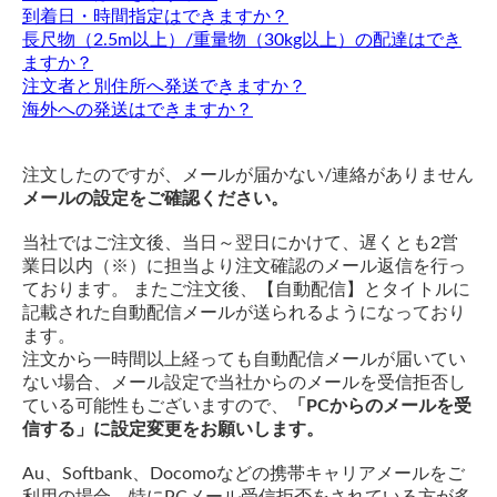
到着日・時間指定はできますか？
長尺物（2.5m以上）/重量物（30kg以上）の配達はでき
ますか？
注文者と別住所へ発送できますか？
海外への発送はできますか？
注文したのですが、メールが届かない/連絡がありません
メールの設定をご確認ください。
当社ではご注文後、当日～翌日にかけて、遅くとも2営
業日以内（※）に担当より注文確認のメール返信を行っ
ております。 またご注文後、【自動配信】とタイトルに
記載された自動配信メールが送られるようになっており
ます。
注文から一時間以上経っても自動配信メールが届いてい
ない場合、メール設定で当社からのメールを受信拒否し
ている可能性もございますので、
「PCからのメールを受
信する」に設定変更をお願いします。
Au、Softbank、Docomoなどの携帯キャリアメールをご
利用の場合、特にPCメール受信拒否をされている方が多