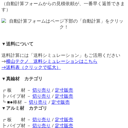
多数同時注文割引とは何ですか？
https://www.yokoyama-techno.net/detail/631.html
（自動計算フォームからの見積依頼が、一番早く返答できま
多額注文割引とは何ですか？
す）
上記で購入可能です
どのような支払方法がありますか？
商品を直接取りに行くことはできますか？
横山テクノ（ 2026/07/22 ）
掛け売りはできますか？
NP掛け払いの支払期限が過ぎてしまいました
切断後、バリ取りなどの処理はされているのでしょうか
NP掛け払いの請求書が届きません/紛失しました
自社切断品については、軽いバリ取りは無料サービスとして
クレジット決済・電子マネー決済はできますか？
建築材料
行っております。
クレジット決済で「国際電話番号」の入力を求められたので
▼送料について
（ 2026/07/22 ）
すが
H型で、両サイドから、ガラスを差し込み壁にしたいのですが、長さ
当店では自社切断後、手が切れない程度の軽いバリ取りを無
2700厚み2mm程度、
送料計算には「送料シミュレーション」もご活用ください
料サービスの範囲内として行っております。
領収書・請求書・納品書・見積書の発行はできますか？
色ステンカラーか、アルミ色、
→
横山テクノ 送料シミュレーションはこちら
（メーカー直送品やレーザーカット品など、一部バリ取りし
はい、可能です。注文時に希望する書類形式を「書類発行」
内寸法30mm〜33mm程度（ガラスは29mm）で、一本だけです。御
→送料表（クリックで拡大）
ない商品もございます）
見積など出来ますか？
欄にてご選択ください。
バリ取り不要の場合は注文フォームコメント欄にてお知らせ
▼真鍮材 カテゴリ
当店取り扱いのアルミH鋼は最小で50ｘ50サイズとなります。
ください。
当店では納品書等の書類は、申し出のない限り一切お付けし
横山テクノ（ 2026/07/22 ）
（バリ取り不要の場合、配送中に鋼材に傷がつくこともあり
ておりません。
┏ 板 材 －
切り売り
/
定寸販売
ます。ご了承ください）
もしご入用でしたら、注文フォームの「書類発行」欄にて必
┣ パイプ材 －
切り売り
/
定寸販売
要書類にチェックをいただくか、事前に連絡ください。荷物
┗ ■●棒材 －
切り売り
/
定寸販売
※R面取り・C面取りは当店では対応できません。
に同梱（パイプ等、梱包内に入らない場合は外貼り）いたし
▼アルミ材 カテゴリ
※レーザーカット品、ウォーターカット品、ファインカット
ます。
品等はバリ取り無しでのお届けとなります。
後日発送依頼、又は、別郵送宛て依頼の場合、切手代(110円)
┏ 板 材 －
切り売り
/
定寸販売
※小サイズカットの大量注文や0.8mm以下の薄板等について
をいただきます。もしくは、往復の封筒をお送り下さい、送
┣ パイプ材 －
切り売り
/
定寸販売