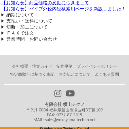
【お知らせ】商品価格の変動につきまして
丸棒各種サイズの見積
【お知らせ】パイプ外径内径検索用ページを新設しました！
納期について
（ 2025/07/31 ）
支払い・送料について
Φ3、Φ4、Φ5・・・・・・・と1mm単位でアルミ製丸棒を購入しよ
うか検討中です。とりあえずΦ30までとした場合、各1本でおいくら
切断・加工について
になりますか？全サイズ長さ100mmで
ＦＡＸで注文
営業時間・お問い合わせ
またΦ3のアルミ製丸棒に縦溝加工は可能ですか？長さ200mmで
100mm単位の価格については定寸販売ページを参照ください。
アルミ 丸棒 (A5056)生地材 各形状の(1000～100mm)各定寸長での
販売
会社概要
注文ガイド
制作事例
プライバシーポリシー
https://www.yokoyama-techno.net/detail/384.html
特定商取引に基づく表記
お支払いについて
よくある質問
また縦溝加工は当店では対応不可となります。
横山テクノ（ 2025/07/31 ）
アルミ丸棒
有限会社 横山テクノ
（ 2024/11/18 ）
〒911-0034 福井県勝山市滝波町3丁目109
FAX: 0779-87-2819
アルミ 丸棒 A5056
MAIL: sales@yokoyama-techno.net
38φ 長さ86mm
棒中心に19mmの貫通穴加工 計2本