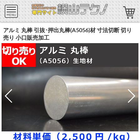
アルミ 丸棒 引抜･押出丸棒(A5056)材 寸法切断 切り
売り 小口販売加工