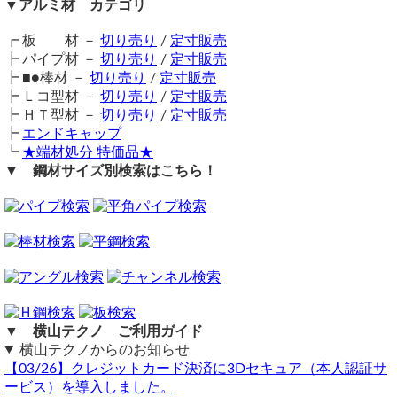
▼アルミ材 カテゴリ
加工希望の場合は寸法入りの図面をお送りください
工程が異なりますので、加工代については一度お見積り依頼
⇒ アルミ丸棒（A2017ジュラルミン）切り売り
横山テクノ（ 2025/09/01 ）
をお願いします。
⇒ アルミ ネジ付き丸棒（A5056材）雄ネジ加工切り売り
┏ 板 材 －
切り売り
/
定寸販売
送料（養生梱包費含む）は数量に応じて別途掛かります。
⇒ 鉄 丸棒 各種 切り売り
┣ パイプ材 －
切り売り
/
定寸販売
工業用鋼材となりますので、材料の移動・切断・加工・配送
⇒ ステンレス 丸棒 切り売り
┣ ■●棒材 －
切り売り
/
定寸販売
に伴う擦り傷や汚れ・歪み等が発生します事をご了承くださ
┣ Ｌコ型材 －
切り売り
/
定寸販売
い。
┣ ＨＴ型材 －
切り売り
/
定寸販売
商品の返品・交換はお受けできません。
┣
エンドキャップ
購入方法
アルミ丸棒を円に加工
┗
★端材処分 特価品★
商品購入は自動計算フォームに必要寸法・数量等を入力し、
▼ 鋼材サイズ別検索はこちら！
（ 2025/08/25 ）
試算結果を確認後、買い物カートに追加して注文フォームへ
加工についてお聞きします。
とお進みください。
アルミ丸棒A2017、A5056、径６mm、長さ８６０mmを円状に曲げる
ご注文メール返信にて送料・振込先等をご連絡いたします。
ことができますか。バンジョーという楽器のトーンリングに使用しま
自動計算フォームでの試算ができない場合や複雑な加工を伴
す。一本あたりの加工料金も教えてください。
う品の場合は、メールフォーム（見積依頼・注文依頼）より
メーカー見積中
お問い合わせください。
横山テクノ（ 2025/08/26 ）
▼ 横山テクノ ご利用ガイド
横山テクノからのお知らせ
【03/26】クレジットカード決済に3Dセキュア（本人認証サ
ービス）を導入しました。