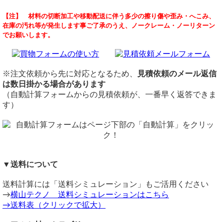
商品説明
品名
アルミ丸棒半円加工
【注】 材料の切断加工や移動配送に伴う多少の擦り傷や歪み・へこみ、
アルミ製丸棒(引抜･押出丸棒)材料(材質5056）の生地材、各
アルミ 丸棒 A5056押出・引抜材
（ 2025/11/29 ）
在庫の汚れ等が発生します事ご了承のうえ、ノークレーム・ノーリターン
品サイズの希望寸法での切り売り販売です。
定尺・材質・表面仕上
アルミ丸棒径45mmを半円切断加工を長さ50mmにてお願いしたいの
でお願いします。
A5052よりも強度が高く、高い耐食性と加工性に優れている
定尺：2,000mm
ですが、可能でしょうか? 小口で2個必要です。可能でしたらオーダ
ー方法を教えて下さい。
A5056材の丸棒です。軽くて（重量は鉄製の1/3）お年寄り
材質：A5056引抜（～60Φ）・押出（65Φ～）材
や女性にも扱い楽々！錆びないのでいつまでも綺麗です。
表面仕上：生地材
径45mmｘ50mmｘ1本をカートに入れて、注文フォームコメント欄
60φ以下は引抜材で65φ以上は押出材になります。
切断
に「半円切断希望（小口で2個必要）と記載いただけたら、対応いた
※注文依頼から先に対応となるため、
見積依頼のメール返信
します。
切断費：150円/本～
は数日掛かる場合があります
※3φのみ材質がA5052となります。
※半円切断の場合、刃の厚み分だけ削れるので綺麗な半円にはなり
切断公差：±1.0mm ～ （Φ/100またはL/1000)mm
（自動計算フォームからの見積依頼が、一番早く返答できま
ません。また縦割り切断でできた小口2個について、仕上がりサイズ
価格
※20mm以下の短カットは、径の大きさによってはお受けで
す）
に多少バラつきが出ます（左右対称ではありません）
重量1.0kg当りの基準単価2,500円（単価倍率1.00）税込
きない場合がございます。（大きい径ほど短カットが難しく
横山テクノ（ 2025/12/01 ）
購入材料価格は希望切断寸法重量による価格となります。
なります）
ただし品サイズにより単価倍率が違います。
その際は
アルミ円板（レーザーカット）
をご利用ください。
注意事項
備考
ねじ山加工
在庫不足または大型サイズの場合は取り寄せとなるため納期
大径サイズはメーカー切断取り寄せとなるため、納期に数日
▼送料について
に＋数日を要します。
（ 2025/08/29 ）
を要します。メーカー切断誤差はプラス目（+1～8mm）で
10mm以下の短カットは、径の大きさによってはお受けでき
ネジの雄雌の加工は可能でしょうか。
す。
16mm径、80mmの長さで
送料計算には「送料シミュレーション」もご活用ください
ない場合がございます。（大きい径ほど短カットが難しくな
同サイズまとめ買いで多数同時注文割引適用！
詳しくはこち
M8P1.25の雌ネジ、M12P1.5の雄(平)ネジのような加工です。
→
横山テクノ 送料シミュレーションはこちら
ります）
ら>>
シフトの延長用に加工したものが欲しいのです。
→送料表（クリックで拡大）
その際は
アルミ円板（レーザーカット）
をご利用ください。
関連商品
丸棒の短カット品に穴開けを行う場合、通常の穴開けと作業
メートル並目ねじ加工でしたら、寸法によっては対応可能です
⇒ アルミ 丸棒 定寸販売