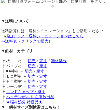
注意事項
ーパーねじ切り 切り売り
黒管・白管は通称であり、塗装ではありませんのでご注意く
同サイズまとめ買いで多数同時注文割引適用！
詳しくはこち
ださい。小径管（10A以下）は黒ではなくミガキのようなグ
ら>>
レー色となります。
関連商品
▼送料について
鉄材は性質上、錆が生じます。販売品も多少の錆がある場合
SGP黒管加工販売について
⇒ 黒配管用炭素鋼鋼管(ＳＧＰ) 定寸販売
がございますので、予めご了承ください。
⇒ 亜鉛メッキ配管用丸鋼管(ＳＧＰ菅) 切り売り
（ 2026/02/10 ）
送料計算には「送料シミュレーション」もご活用ください
在庫不足の場合は取り寄せとなるため納期に＋数日を要しま
⇒ 黒ＳＴＰＧ 圧力配管用鋼菅 切り売り
お世話になります。
→
横山テクノ 送料シミュレーションはこちら
す。
鉄 丸パイプ ＳＧＰ黒配管用鋼管 切り売り 小口販売加工 SGP黒管
⇒ 配管用丸鋼管(黒ＳＧＰ菅) テーパーねじ切り 切り売り
→送料表（クリックで拡大）
送料（養生梱包費含む）は数量に応じて別途掛かります。
⇒ 樹脂キャップ 丸パイプ用（内栓タイプ） エンドキャッ
工業用鋼材となりますので、材料の移動・切断・加工・配送
25A 長さ575L 4本
プ
▼鉄材 カテゴリ
に伴う擦り傷や汚れ・歪み等が発生します事をご了承くださ
片側45度カット、片側R1ねじきりおねじ
⇒ ねじ込み式鋼管継手 白SGP/黒SGP
こちらの内容でお見積可能でしょうか。
い。
⇒ 溶接式鋼管継手 黒SGP ロングエルボ ショートエル
┏ 板 材 －
切売
/
定寸
/
端材処分
商品の返品・交換はお受けできません。
片端テーパーネジ切りでしたら可能です。
ボ
┣ パイプ材 －
切売
/
定寸
購入方法
横山テクノ（ 2026/02/10 ）
┣ ■●棒材 －
切売
/
定寸
商品購入は自動計算フォームに必要寸法・数量等を入力し、
┣ Ｌコ型材 －
切売
/
定寸
試算結果を確認後、買い物カートに追加して注文フォームへ
┣ ＨＴ型材 －
切売
/
定寸
とお進みください。
┣ レール材 －
切売
/
定寸
ご注文メール返信にて送料・振込先等をご連絡いたします。
┣
エンドキャップ・継手
自動計算フォームでの試算ができない場合や複雑な加工を伴
┣
ハイテンボルト 在庫放出品
う品の場合は、メールフォーム（見積依頼・注文依頼）より
┗
★端材処分 特価品★
お問い合わせください。
▼ 鋼材サイズ別検索はこちら！
懸垂バーの利用について