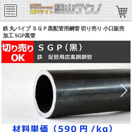
鉄 丸パイプ ＳＧＰ黒配管用鋼管 切り売り 小口販売
加工 SGP黒管