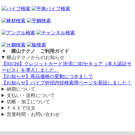
（ 2025/12/02 ）
はじめまして。
約140cm幅の柱の間に懸垂バーを作成したいのですが、外径28mm～
30mmの鉄丸パイプ、又はステンレス丸パイプを選んだ場合、それぞ
れ何ミリ程度の厚みのものであれば耐荷重的に問題ないでしょうか？
使用者は体重80kg程度となります。
また、御社商品でおすすめの資材がありましたら、ご紹介いただける
と大変助かります。
宜しくお願い致します。
▼ 横山テクノ ご利用ガイド
横山テクノからのお知らせ
鉄 丸パイプ STKM13C(E-C) 冷間引抜(溶接)鋼管
【03/26】クレジットカード決済に3Dセキュア（本人認証サ
30.0φ x 6.0tがお勧めとなります。
ービス）を導入しました。
横山テクノ（ 2025/12/02 ）
【お知らせ】商品価格の変動につきまして
【お知らせ】パイプ外径内径検索用ページを新設しました！
納期について
支払い・送料について
切断・加工について
ＦＡＸで注文
SGPネジ切加工
営業時間・お問い合わせ
（ 2025/07/31 ）
SGP黒管15Ax2000mmの両側にネジ加工してもらえますか？
10本の場合の見積をお願いします。