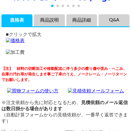
Q&A
規格表
商品説明
商品詳細
■クリックで拡大
品名
商品説明
SGP 黒 見積依頼
黒配管用炭素鋼鋼管（SGP）
【注】 材料の切断加工や移動配送に伴う多少の擦り傷や歪み・へこみ、
鉄丸パイプ・黒配管用炭素鋼鋼管（SGP）（溶接電縫管・継
（ 2026/03/04 ）
在庫の汚れ等が発生します事ご了承のうえ、ノークレーム・ノーリターン
規格/定尺
ぎ目あり）の各品サイズの希望寸法にての切り売りです。
お世話になります。
でお願いします。
JIS-G 3452
水道管やガス配管だけでなく、DIY家具や手すりなど多様な
SGP 黒 パイプ ２５A
定尺 5,500mm
切り売りされていますか？
用途で使われています。配管工事や配管補修等に合わせて、
切断
808は1660円でしたが
ねじ切り加工品
の注文も可能です。
送料はかかりますか？
切断費：150円/本～
SGP用の
溶接継手
や
ねじ込み式継手
も取り寄せできます。
※注文依頼から先に対応となるため、
見積依頼のメール返信
切断公差：±1.0mm ～ （Φ/100またはL/1000)mm
価格
自動計算フォームの試算金額は送料別となります。
は数日掛かる場合があります
備考
重量1.0kg当りの基準単価590円（単価倍率1.00）税込
（自動計算フォームからの見積依頼が、一番早く返答できま
25Ax808mmですと、送料1200円が別途加算されます。
小径管（10A以下）は黒ではなくミガキのようなグレー色と
購入材料価格は希望切断寸法重量による価格となります。
す）
なります。
横山テクノ（ 2026/03/04 ）
ただし品サイズにより単価倍率が違います。
テーパーねじ切り済SGPはこちらのページで販売中→
SGPテ