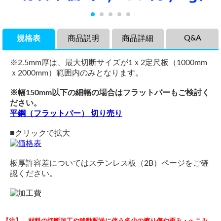
Q&A
規格表
商品説明
商品詳細
※2.5mm厚は、最大切断サイズが1ｘ2定尺板（1000mm
ｘ2000mm）範囲内のみとなります。
※幅150mm以下の細幅の場合はフラットバーもご検討く
ださい。
平鋼（フラットバー） 切り売り
■クリックで拡大
板厚許容差についてはステンレス板（2B）ページをご確
認ください。
商品説明
品名
見積依頼