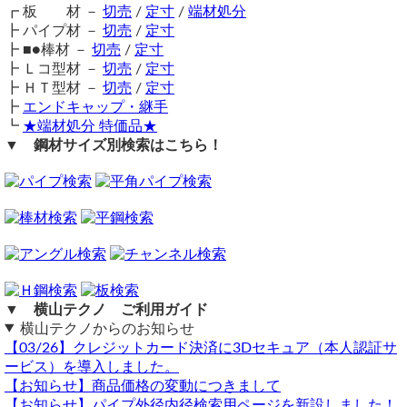
横山テクノ（ 2026/04/14 ）
┏ 板 材 －
切売
/
定寸
/
端材処分
工業用鋼材となりますので、材料の移動・切断・加工・配送
ります。（個人宛での受け取りは対応不可）
┣ パイプ材 －
切売
/
定寸
に伴う擦り傷や汚れ・歪み等が発生します事をご了承くださ
┣ ■●棒材 －
切売
/
定寸
大判の薄板は梱包補強用のコンパネ代が別途加算される場合
い。
┣ Ｌコ型材 －
切売
/
定寸
があります。
商品の返品・交換はお受けできません。
┣ ＨＴ型材 －
切売
/
定寸
長尺物・重量物の送料については個別見積りとなりますの
購入方法
┣
エンドキャップ・継手
で、まずはお問合せください。
商品購入は自動計算フォームに必要寸法・数量等を入力し、
┗
★端材処分 特価品★
Q＆A～長尺物・重量物の発送について～はこちらをクリッ
鏡面
試算結果を確認後、買い物カートに追加して注文フォームへ
▼ 鋼材サイズ別検索はこちら！
ク
とお進みください。
（ 2026/04/06 ）
備考
ご注文メール返信にて送料・振込先等をご連絡いたします。
自分で磨けば鏡面になりますか
#700片面鏡面研磨品
は傷つきやすいため、定寸サイズのみ販
自動計算フォームでの試算ができない場合や複雑な加工を伴
グラインダーやバフ等の道具や材料があるならできることもありま
売しております。
う品の場合は、メールフォーム（見積依頼・注文依頼）より
すが、通常個人で鏡面仕上げ（#800～＃1500程度）まで行うのは難
表面の保護シート(白色)をはがした際、保護シートの粘着ノ
お問い合わせください。
しいかと存じます。
リが付着している場合があります。その際にはお手数です
横山テクノ（ 2026/04/06 ）
が、シンナーやアルコール等で除去してください。
細幅の場合、フラットバー（平鋼）に同サイズがあれば、そ
ちらはねじれ・反りがなく綺麗な仕上がりとなりますので、
▼ 横山テクノ ご利用ガイド
細幅をご要望の際は、一度
フラットバー（平鋼）のページ
も
横山テクノからのお知らせ
ご確認ください。
【03/26】クレジットカード決済に3Dセキュア（本人認証サ
同サイズまとめ買いで多数同時注文割引適用！
詳しくはこち
SUS304仕上げ #400 or HLでの厚み
ービス）を導入しました。
ら>>
【お知らせ】商品価格の変動につきまして
（ 2026/02/02 ）
関連商品
【お知らせ】パイプ外径内径検索用ページを新設しました！