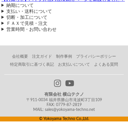
お世話になります。
⇒ ステンレス板(片面#400研磨品) 定寸販売
納期について
SUS304のシャーリング加工で、
⇒ ステンレス板(片面#400研磨品) 定寸販売
5x250x1700 or 4x250x1700
支払い・送料について
のどちらか1枚を検討しておりますが、片面の仕上げを
⇒ ステンレス板(片面#700研磨品) 定寸販売
切断・加工について
#400 もしくは HL にすること可能でしょうか？
⇒ ステンレス板(片面#700研磨品) 定寸販売
ＦＡＸで見積・注文
また、可能な場合、注文の方法を教えてください。
⇒ ステンレス板 片面#400研磨品 板厚0.5～0.6mm 切り売
営業時間・お問い合わせ
り
メーカー見積となります。
⇒ ステンレス板 ヘアーライン片面研磨品 板厚0.8～3.0mm
横山テクノ（ 2026/02/02 ）
切り売り
⇒ ステンレス(SUS430_18Cr)板材（0.8～3.0mm厚) 切り売
会社概要
注文ガイド
制作事例
プライバシーポリシー
り
⇒ ステンレス 平鋼 片面#400研磨品 切り売り
特定商取引に基づく表記
お支払いについて
よくある質問
ステンレス板の加工の見積もり願い
（ 2025/10/05 ）
有限会社 横山テクノ
見積もりをお願いしたいのですが、
〒911-0034 福井県勝山市滝波町3丁目109
ステンレス板sus３０４ #400片面鏡面 板厚3mmを縦横寸法約５０
FAX: 0779-87-2819
０mmを3種類、カットと穴あけ、出来れば縁に8mmのステンレス丸
MAIL: sales@yokoyama-techno.net
棒を巻いて裏から点溶接で止める。なのですがどのくらい出来ますで
© Yokoyama Techno Co.,Ltd.
しょうか？よろしくお願い致します。
カットと穴あけは対応可能。ステンレス丸棒を巻いて溶接は当店で