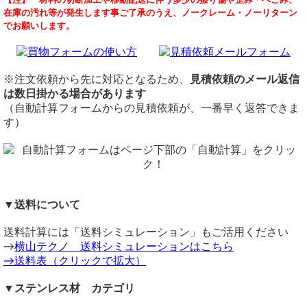
【注】 材料の切断加工や移動配送に伴う多少の擦り傷や歪み・へこみ、
ステンレス製板（SUS304）片面#400研磨品（鏡面仕上げ）
ステンレス 片面#400研磨品（鏡面仕上げ）
（ 2026/06/02 ）
在庫の汚れ等が発生します事ご了承のうえ、ノークレーム・ノーリターン
板厚0.8～3.0mmの希望寸法にての切り売りになります。
材質
下記条件で見積金額・納期をご教示いただけますでしょうか。
でお願いします。
2B材を400番バフによって片面研磨仕上げしたステンレス
ステンレス SUS304 片面#400研磨（鏡面仕上げ）
SUS304
板。鏡面を利用した用途や各種工作用等多用途に！強くて錆
定尺
幅2200mm・奥行1000mm・厚さ3mm
びる事が無く綺麗で長持ちします。
1,000mm x 2,000mm
片面鏡面仕上げ
汎用材として建築一般内装材・厨房等に幅広く使用されてお
1,219mm×2,438mm
※注文依頼から先に対応となるため、
見積依頼のメール返信
ります。
切断
は数日掛かる場合があります
メーカー見積もり中
板厚0.5～0.6mmは
片面#400研磨品（0.5～0.6mm厚）
をご確
シャーリング切断費：400円/枚～
（自動計算フォームからの見積依頼が、一番早く返答できま
横山テクノ（ 2026/06/03 ）
認ください。
切断公差：±1.0mm ～ (D/100又はL/1000)mm
す）
価格
※シャーリング切断の場合、細幅切断時にねじれ・反りが生
重量1.0kg当りの基準単価2,200円（単価倍率1.00）税込
じますのでご注意ください。
購入材料価格は希望切断寸法重量による価格となります。
配送について
ただし板厚により単価倍率が違います。
一枚25kg以下
かつ
三辺計1.6m以下
の品
注意事項
通常宅配便（ゆうパック等）にて発送（個人宛・法人宛共に
▼送料について
最小幅15mmからのカットとなります。幅15mm以下はレー
可）
ザーカット（要見積）にてお受けいたします。
一枚30kg以下
かつ
長辺5.5m以下・短辺80cm以下
の品
L型加工
送料計算には「送料シミュレーション」もご活用ください
こちらは
佐川ラージ便にて発送（個人宛・法人宛共に可）
【片面研磨品】
です。研磨面はシート保護がありま
（ 2026/04/14 ）
→
横山テクノ 送料シミュレーションはこちら
すが、裏面（未研磨面）はスレ等のキズが多少なりともあり
一枚30kg以上
かつ
長辺2m以下
の品
片側鏡面のステンレス板で10mm X20mm長さ800mmのL型できます
→送料表（クリックで拡大）
ますので、予めご了承のうえご注文ください。
パレット便（西濃運輸・福山通運・佐川パレット便）となり
か。
在庫不足の場合は取り寄せとなるため納期に＋数日を要しま
ます。（個人宛は支店止めとなる場合あり）
厚み1.2mm以下でしたら、10mmｘ20mmサイズの曲げ加工も可能
▼ステンレス材 カテゴリ
す。
一枚30kg以上
かつ
長辺2m以上
の品
ですが、曲げ部分に機械加工の傷はどうしても入ります。
送料（養生梱包費含む）は数量に応じて別途掛かります。
メタル便（法人宛のみ・発送から到着まで7～10日要）とな