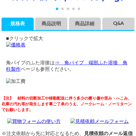
Q&A
規格表
商品説明
商品詳細
■クリックで拡大
角パイプのふた溶接は
⇒ 角パイプ 端部ふた溶接 角
柱製作
ページも参照ください。
商品説明
品名
納期について
【注】 材料の切断加工や移動配送に伴う多少の擦り傷や歪み・へこみ、
強度があり錆びる事が無く永久に美しく耐久性があるステン
ステンレス ＃400鏡面研磨 角パイプ
（ 2025/04/11 ）
在庫の汚れ等が発生します事ご了承のうえ、ノークレーム・ノーリターン
レス化粧四角パイプ＃400鏡面仕上げ材の各品サイズの希望
定尺・材質・表面仕上
ステンレス角パイプの400磨き
でお願いします。
寸法での切り売りです。
定尺：4,000mm～6,000mm
1800mm×3本
必要なのですが納期をお願い出来たらと思います。
錆びないので塗装不要いつまでも綺麗です。薬品にも強く鉄
材質：SUS304
よろしくお願い致します。
金属では錆びて危険な所に安心して使用できます。内側に溶
表面仕上：＃400鏡面研磨
接バリがあります（外側に溶接痕はありません）
切断
品サイズをお知らせください。
※注文依頼から先に対応となるため、
見積依頼のメール返信