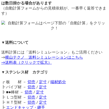
美しい鏡面仕上げを生かした棚や机の支柱、建材などに。
メーカー在庫ありですと、通常4～6営業日程度で材料取り寄せ・切
切断費：150円/本～
は数日掛かる場合があります
断発送となります。
価格
切断公差：±1.0mm ～ （A/100またはL/1000)mm
（自動計算フォームからの見積依頼が、一番早く返答できま
横山テクノ（ 2025/04/11 ）
重量1.0kg当りの基準単価3,300円（単価倍率1.00）税込
備考
す）
購入材料価格は希望切断寸法重量による価格となります。
同サイズまとめ買いで多数同時注文割引適用！
詳しくはこち
ただし品サイズにより単価倍率が違います。
ら>>
注意事項
関連商品
在庫不足の場合は取り寄せとなるため納期に＋数日を要しま
⇒ ステンレス角パイプ ＃400鏡面仕上材 定寸販売
す。
⇒ ステンレス長角パイプ ＃400鏡面仕上材 切り売り
お見積もりよろしくお願いします
▼送料について
送料（養生梱包費含む）は数量に応じて別途掛かります。
⇒ ステンレス角パイプ ヘアーライン研磨 切り売り
（ 2024/03/08 ）
工業用鋼材となりますので、材料の移動・切断・加工・配送
⇒ ステンレス角パイプ 未研磨 切り売り
送料計算には「送料シミュレーション」もご活用ください
ステンレス角パイプ10✖️10で長さ50ミリで50本おいくらになります
に伴う擦り傷や汚れ・歪み等が発生します事をご了承くださ
⇒ 樹脂キャップ 角パイプ用（内栓タイプ） エンドキャッ
→
横山テクノ 送料シミュレーションはこちら
でしょうか？
い。
プ
→送料表（クリックで拡大）
商品の返品・交換はお受けできません。
⇒ 溶接用フラットキャップ（ステンレス角パイプ専用）２
送料もよろしくお願いします！
購入方法
B板
▼ステンレス材 カテゴリ
ステンレス 鏡面(#400)研磨 四角パイプSUS304
商品購入は自動計算フォームに必要寸法・数量等を入力し、
10ｘ10ｘ1.0t
試算結果を確認後、買い物カートに追加して注文フォームへ
┏ 板 材 －
切売
/
定寸
/
端材処分
長さ 50mmを50本分カット費込み（8,000円）
とお進みください。
┣ パイプ材 －
切売
/
定寸
ご注文メール返信にて送料・振込先等をご連絡いたします。
梱包・送料（400円）クロネコゆうパケット便+発送経費共
┣ ■●棒材 －
切売
/
定寸
自動計算フォームでの試算ができない場合や複雑な加工を伴
┣ Ｌコ型材 －
切売
/
定寸
合計額（8,400円）税込みです。
う品の場合は、メールフォーム（見積依頼・注文依頼）より
┣ ＨＴ型材 －
切売
/
定寸
お問い合わせください。
横山テクノ（ 2024/03/08 ）
┣
エンドキャップ・継手