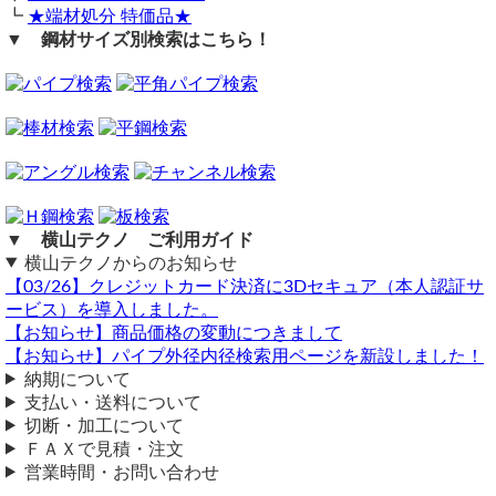
┗
★端材処分 特価品★
加工について
▼ 鋼材サイズ別検索はこちら！
（ 2021/01/05 ）
お世話になっております。
ステンレス、25×25×1.5の鏡面パイプの両端を3mmのステンレスで塞
いで溶接していただく加工は可能ですか？
出来上がりで、920mmが2本欲しいのですが、加工費用はどの位かか
りますか？
溶接後の磨き仕上げは必要有りません。
よろしくお願い致します。
▼ 横山テクノ ご利用ガイド
ステンレス、25×25×1.5の鏡面パイプの
両端を3mmのステンレスで塞いで溶接して
横山テクノからのお知らせ
出来上がりで、920mmが2本分製作材工共（11,000円）
【03/26】クレジットカード決済に3Dセキュア（本人認証サ
ービス）を導入しました。
梱包・送料（1,360円）ゆうパック便+発送経費共
【お知らせ】商品価格の変動につきまして
お支払い合計額（12,360円）税込みです。
【お知らせ】パイプ外径内径検索用ページを新設しました！
横山テクノ（ 2021/01/06 ）
納期について
支払い・送料について
切断・加工について
ｽﾃﾝﾚｽ角ﾊﾟｲﾌﾟ
ＦＡＸで見積・注文
（ 2020/04/30 ）
営業時間・お問い合わせ
少量で大変申し訳ないですが、見積と納期の回答を