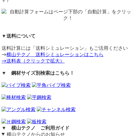
ただし品サイズにより単価倍率が違います。
サイズに応じて必要な長さ(mm)を1.0kg当りの単位長さ
注意事項
(mm/kg)で割り算すると購入重量となります。
VU塩ビパイプ
在庫不足の場合は取り寄せとなるため納期に＋数日を要しま
同サイズまとめ買いで多数同時注文割引適用！
詳しくはこち
す。
ら>>
（ 2026/02/12 ）
送料（養生梱包費含む）は数量に応じて別途掛かります。
VU 塩ビパイプ250A を2m欲しいのですが
関連商品
▼送料について
工業用鋼材となりますので、材料の移動・切断・加工・配送
納期と金額お願いいたします。
⇒ 塩化ビニール管(ＶＵ) 排水用管 定寸販売
に伴う擦り傷や汚れ・歪み等が発生します事をご了承くださ
⇒ 塩化ビニール菅(ＶＥ) 電設管用塩ビ管 切り売り
在庫状況：在庫不足につき要取り寄せ
送料計算には「送料シミュレーション」もご活用ください
い。
⇒ 塩化ビニール菅(ＶＰ) 給水用管 切り売り
納期目安：注文確定後（入金確認後）、5～7営業日以内に発送予定
→
横山テクノ 送料シミュレーションはこちら
商品の返品・交換はお受けできません。
⇒ 塩化ビニール管(HIVP) 給水用管 切り売り
→送料表（クリックで拡大）
《 見積内容 》
購入方法
商品購入は自動計算フォームに必要寸法・数量等を入力し、
塩化ビニール管(ＶＵ)丸パイプ 排水用管（薄肉） VU管
▼ 鋼材サイズ別検索はこちら！
試算結果を確認後、買い物カートに追加して注文フォームへ
267 x 7.8 (VU250A) 長さ2000mm
とお進みください。
数量：1 30,860円
ご注文メール返信にて送料・振込先等をご連絡いたします。
---------------------------------------
小計：30,860円
自動計算フォームでの試算ができない場合や複雑な加工を伴
加工範囲および見積
う品の場合は、メールフォーム（見積依頼・注文依頼）より
梱包・送料（6,600円）佐川ラージ便260Ｓ
お問い合わせください。
（ 2024/08/29 ）
塩ビ管 VU400 の加工長さについて。
【合計金額：37,460円】税込 総重量：19.531kg
横山テクノ（ 2026/02/12 ）
長さ ６６mm はカット可能でしょうか？
▼ 横山テクノ ご利用ガイド
可能である場合、１個の送料はいくらでしょうか？
横山テクノからのお知らせ