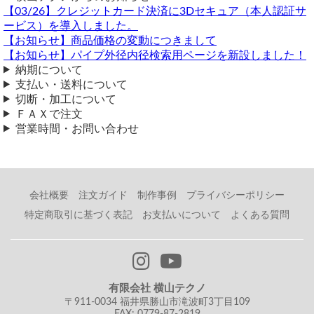
【03/26】クレジットカード決済に3Dセキュア（本人認証サ
ご回答のほどよろしくお願いいたします。
ービス）を導入しました。
400Aを長さ66mmで切断したことがないのですが、切断スタッフに
【お知らせ】商品価格の変動につきまして
確認したところおそらく切断は可能との回答でした。
【お知らせ】パイプ外径内径検索用ページを新設しました！
ただ外径が大きい品の短カットは切断面が斜めになる可能性がある
納期について
のと、
支払い・送料について
切断寸法誤差も＋２～３mmほどになるとのことでした。
切断・加工について
ＦＡＸで注文
上記のような切断でもよろしければ、以下の内容にて
営業時間・お問い合わせ
ご検討いただけたらと存じます。
《 見積内容 》
縦スリット加工
（ 2024/05/20 ）
塩化ビニール管(ＶＵ)丸パイプ 排水用管（薄肉） VU管
塩ビパイプVU100A×520mmに
420 x 12.5 (VU400A) 長さ66mm
会社概要
注文ガイド
制作事例
プライバシーポリシー
巾40の縦スリット（切り欠き）を付けたいもですが、可能でしょう
数量：1 4,510円
特定商取引に基づく表記
お支払いについて
よくある質問
か。
---------------------------------------
よろしくお願いいたします。
小計：4,510円
梱包・送料（1,200円）ゆうパック100s
塩ビパイプの加工は割れることがあり、加工は対応不可となりま
す。
【合計金額：5,710円】税込 総重量：1.522kg
横山テクノ（ 2024/05/21 ）
有限会社 横山テクノ
横山テクノ（ 2024/08/29 ）
〒911-0034 福井県勝山市滝波町3丁目109
FAX: 0779-87-2819