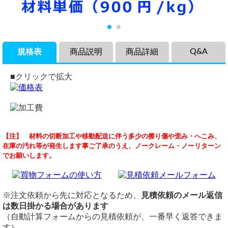
Q&A
規格表
商品説明
商品詳細
■クリックで拡大
商品説明
品名
VU塩ビパイプの納期
【注】 材料の切断加工や移動配送に伴う多少の擦り傷や歪み・へこみ、
排水用配管材・塩化ビニール管（VU）の各品サイズの希望
排水用配管材・塩ビ管 VU管
（ 2026/06/16 ）
在庫の汚れ等が発生します事ご了承のうえ、ノークレーム・ノーリターン
寸法での切り売りです。
定尺
VU100A（塩ビパイプ）１本（4ｍ）の納期と金額を教えてください。
でお願いします。
錆びに強くて長持ちする排水用配管材・塩ビ管（VU）。薄
定尺：4,000mm
VU100A 4000mm 6,710円/本
肉管なのでVP管と比べて重量が軽くなっています。
切断
排水配管や配管補修、DIY工作など多用途にご利用いただけ
切断費：150円/本～
送料：7,100円（佐川ラージ便）
ます。
切断公差：±1.0mm ～ （Φ/100またはL/1000)mm
※注文依頼から先に対応となるため、
見積依頼のメール返信
納期目安：在庫あり・注文確定後3営業日程度で出荷予定
価格
加工
は数日掛かる場合があります
重量1.0kg当りの基準単価900円（単価倍率1.00）税込
横山テクノ（ 2026/06/17 ）
塩ビ管は加工不可
（自動計算フォームからの見積依頼が、一番早く返答できま
購入材料価格は希望切断寸法重量による価格となります。
備考
す）