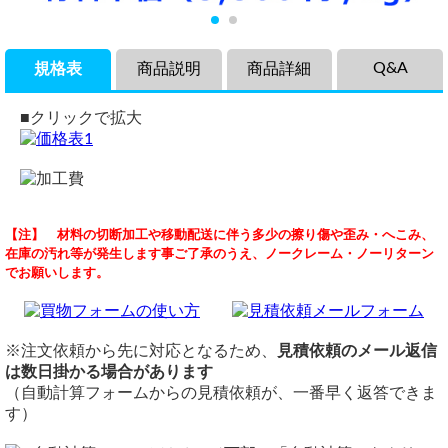
Q&A
規格表
商品説明
商品詳細
■クリックで拡大
商品説明
品名
アングルヘアライン50x50x3
【注】 材料の切断加工や移動配送に伴う多少の擦り傷や歪み・へこみ、
ステンレス製等辺アングル（SUS304）全面ヘアーライン研
ステンレス等辺アングル SUS304 全面ヘアーライン研磨品
（ 2025/06/17 ）
在庫の汚れ等が発生します事ご了承のうえ、ノークレーム・ノーリターン
磨品の各サイズ・希望寸法での切り売りになります。
表面肌
上記の見積
でお願いします。
錆びないので塗装不要いつまでも綺麗です。薬品にも強く鉄
2500L
HL材：150-240番の研磨ベルトでヘアーライン模様に研磨し
金属では錆びて危険な所に安心して使用できます。
た品です。
メールで回答済
表面肌は150-240番の研磨ベルトでヘアーライン模様に研磨
定尺
横山テクノ（ 2025/06/17 ）
した品です。全面ヘアーライン研磨品なので4面全てにＨＬ
定尺：4,000mm または 6,000mm
※注文依頼から先に対応となるため、
見積依頼のメール返信
研磨がされています。
切断
は数日掛かる場合があります
工業用品から家庭用品まで幅広く使用される、定番のステン
切断費：250円/本～
（自動計算フォームからの見積依頼が、一番早く返答できま
レスアングルです。
切断公差：±1.0mm ～ （A/100またはL/1000)mm
す）
価格
備考