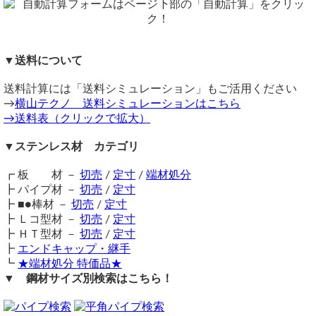
重量1.0kg当りの基準単価3,500円（単価倍率1.00）税込
一部サイズはメーカー切断取り寄せとなります（切断誤差：
購入材料価格は希望切断寸法重量による価格となります。
プラス目＋1～8mm）
見積依頼
ただし品サイズにより単価倍率が違います。
同サイズまとめ買いで多数同時注文割引適用！
詳しくはこち
注意事項
（ 2019/11/20 ）
ら>>
▼送料について
在庫不足の場合および大径サイズは取り寄せとなるため納期
ステンレス 等辺Ｌ形 ヘアーライン
関連商品
25×25×3 800mm 1本 の見積りをお願い致します。
に＋数日を要します。
⇒ ステンレス 等辺アングル 4面HL 定寸販売
送料計算には「送料シミュレーション」もご活用ください
送料（養生梱包費含む）は数量に応じて別途掛かります。
⇒ ステンレス 等辺アングル ホット 切り売り
《 お見積り 》
→
横山テクノ 送料シミュレーションはこちら
工業用鋼材となりますので、材料の移動・切断・加工・配送
ステンレス 等辺Ｌ形 ヘアーライン
⇒ ステンレス 等辺フォーミングアングル 切り売り
→送料表（クリックで拡大）
25×25×3
に伴う擦り傷や汚れ・歪み等が発生します事をご了承くださ
⇒ 鉄 黒皮 等辺アングル 切り売り
長さ：800mm ｘ1本 ＠1,650円
い。
⇒ 鉄 溶融亜鉛メッキ 等辺アングル 切り売り
-------------------------------------
▼ステンレス材 カテゴリ
商品の返品・交換はお受けできません。
⇒ アルミ 等辺アングル(Ｒ無し)切り売り
梱包・送料（1,560円)【120ｓ】ゆうパック １個口 // 追跡ｱﾘ //
購入方法
⇒ アルミ 等辺アングル(Ｒ付き)切り売り
補償ｱﾘ /
┏ 板 材 －
切売
/
定寸
/
端材処分
商品購入は自動計算フォームに必要寸法・数量等を入力し、
支払い金額【 3,10円 】税込
┣ パイプ材 －
切売
/
定寸
試算結果を確認後、買い物カートに追加して注文フォームへ
┣ ■●棒材 －
切売
/
定寸
切断寸法誤差は品サイズＤと長さＬによりますが±0,5mm～(D/100
とお進みください。
┣ Ｌコ型材 －
切売
/
定寸
＆L/1000)mm
見積依頼
ご注文メール返信にて送料・振込先等をご連絡いたします。
┣ ＨＴ型材 －
切売
/
定寸
自動計算フォームでの試算ができない場合や複雑な加工を伴
（ 2019/03/06 ）
～～～～～～～～～～～～～～～～～～～～～～～～～～～～～～
┣
エンドキャップ・継手
SUS Lアングル(2B) L65*65*t8 L3610 ＠380にてφ10穴開け10ヶ
う品の場合は、メールフォーム（見積依頼・注文依頼）より
～～～～～～～
┗
★端材処分 特価品★
所
お問い合わせください。
横山テクノ（ 2019/11/21 ）
▼ 鋼材サイズ別検索はこちら！
上記2本の見積をお願い致します。