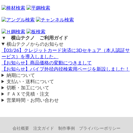
※50*50*t9でもOKです。
お問い合わせ有難うございます。
SUS Lアングル(2B) ホット材
L65*65*t8 L3610 2本 40,660円 27.98kg
＠380にてφ10穴開け10ヶ所 2本分 7,600円
-------------------------------------------
▼ 横山テクノ ご利用ガイド
小計：48,260円
横山テクノからのお知らせ
送料・梱包費込：3,020円 西濃運輸30K
【03/26】クレジットカード決済に3Dセキュア（本人認証サ
合計額：（51,280円）税込みとなります。
ービス）を導入しました。
※ご住所の地域によってはトラック中継(遠配料)＋500円が追加にな
見積依頼
【お知らせ】商品価格の変動につきまして
りますので
【お知らせ】パイプ外径内径検索用ページを新設しました！
（ 2018/12/16 ）
ご了承ください。
納期について
Lアングル 80×80×8 の80センチを2本で
おいくらになりますか？オークションでの
支払い・送料について
※上記材料もL50も現在在庫がないため取り寄せになります。
注文方法も含めて教えて下さい。よろしく
切断・加工について
横山テクノ（ 2019/03/06 ）
お願いします。
ＦＡＸで見積・注文
営業時間・お問い合わせ
ステンレス 等辺Ｌ形 ヘアーライン研磨品
80×80×8ｔ
長さ 800mmを２本分カット費込み（33,300円）
梱包・送料（1,660円）宅配便+発送経費
会社概要
注文ガイド
制作事例
プライバシーポリシー
合計額15.5kg（34,960円）税込みです。