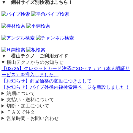
▼ 鋼材サイズ別検索はこちら！
40×30×2.0 2300㎜
商品の返品・交換はお受けできません。
2本
購入方法
送料込み（最安）の見積もりお願いします。
商品購入は自動計算フォームに必要寸法・数量等を入力し、
試算結果を確認後、買い物カートに追加して注文フォームへ
アルミ 平角パイプ(長方形) アルマイト処理
とお進みください。
40ｘ30ｘ2 シルバー 長さ2300mm
ご注文メール返信にて送料・振込先等をご連絡いたします。
数量：2 8,860円
自動計算フォームでの試算ができない場合や複雑な加工を伴
---------------------------------------
う品の場合は、メールフォーム（見積依頼・注文依頼）より
小計：8,860円
梱包・送料（5,400円）セイノースーパーエクスプレス便40K（営業
お問い合わせください。
▼ 横山テクノ ご利用ガイド
所止め）
横山テクノからのお知らせ
【03/26】クレジットカード決済に3Dセキュア（本人認証サ
【合計金額：14,260円】税込 総重量：3.286kg
ービス）を導入しました。
※送料は最安ということでしたので営業所止めで計算しています。
アルミ平角材見積
【お知らせ】商品価格の変動につきまして
【お知らせ】パイプ外径内径検索用ページを新設しました！
（ 2023/12/06 ）
※自宅住所へ配達の場合は7,200円（佐川ラージ便）となります。
納期について
アルミ平角パイプ100×30×2.5 L1600 ブロンズ 1本
佐川ラージ便は、配達先市町村によっては中継料が加算される場
支払い・送料について
合があります。
送料込みでお見積り至急お願い致します。
切断・加工について
横山テクノ（ 2024/02/09 ）
ＦＡＸで注文
100×30×2.5はシルバーのみとなります。
営業時間・お問い合わせ
横山テクノ（ 2023/12/07 ）