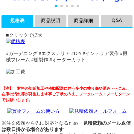
Q&A
規格表
商品説明
商品詳細
■クリックで拡大
#ガーデニング #エクステリア #DIY #インテリア製作 #機
械フレーム #棚製作 #オーダーカット
商品説明
品名
商品の問い合わせ
【注】 材料の切断加工や移動配送に伴う多少の擦り傷や歪み・へこみ、
アルミ製平角形パイプ（長方形・材質6063)のアルマイト処
アルミ 平角パイプ A6063押出材 アルマイト処理品
（ 2025/10/30 ）
在庫の汚れ等が発生します事ご了承のうえ、ノークレーム・ノーリターン
理品、各品サイズの希望寸法での切り売り販売です。
定尺・材質
アルミ平角パイプ(長方形)アルマイト処理品、色：ブラック サイ
でお願いします。
最も一般的なアルミパイプであるA6063押出管にマットな艶
定尺：4,000mmまたは6,000mm
ズ:60*30*2.0 商品詳細だと定尺6,000mmもあるのですが、4,500㎜
程度の長さ切り売りはできないのでしょうか？
のあるアルマイト処理を施しました。高い耐食性と加工性に
材質：A6063押出材
優れており、軽くて（重量は鉄製の1/3）お年寄りや女性に
表面仕上げ
当店は切り売り専門店のため、必要寸法のみ購入が可能です。
も扱い楽々！生地材でも錆びませんがアルマイト処理で更に
アルマイト色：シルバー/ブロンズ/ブラック（特注）
※注文依頼から先に対応となるため、
見積依頼のメール返信
横山テクノ（ 2025/10/30 ）
耐候性が増して、外観も綺麗です。
切断
は数日掛かる場合があります
サッシや構造材だけでなく様々な工作やインテリア、DIYに