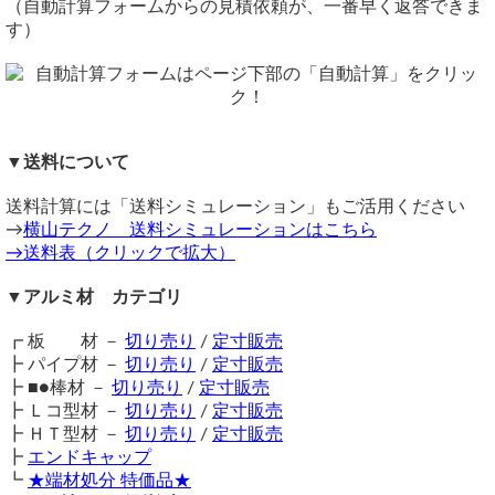
切断費：150円/本～
（自動計算フォームからの見積依頼が、一番早く返答できま
活躍しているアルミパイプです。
切断公差：±1.0mm ～ （Φ/100またはL/1000)mm
す）
アルマイト処理について
カット面はアルマイト処理されていません（生地材のままに
★カット面はアルマイト処理されていません（生地材のまま
なります）
になります）
備考
同サイズまとめ買いで多数同時注文割引適用！
詳しくはこち
商品問い合わせ
★アルマイトカラーは運搬・切断の際に小さな傷などがどう
ら>>
しても生じるため、一部にスレや塗装落ちなどございます。
▼送料について
（ 2025/04/18 ）
関連商品
ご理解ください。
100×50×2の平角パイプの最大長さとカラーバリエーションを教えて
⇒ アルミ 平角パイプ アルマイト処理品 定寸販売
ください。
送料計算には「送料シミュレーション」もご活用ください
（アルマイト品に穴あけ等の加工を希望される場合も、加工
⇒ アルミ平角パイプ 生地材 切り売り
→
に伴う擦り傷等が発生することをご了承ください）
横山テクノ 送料シミュレーションはこちら
アルマイト長角パイプの100×50×2はシルバーとブロンズカラーのみ
⇒ 鉄 丸パイプ各種 切り売り
→送料表（クリックで拡大）
価格
の取り扱いで、最大長さは共に4000mmとなります。
⇒ ステンレス 丸パイプ各種 切り売り
重量1.0kg当りの基準単価2,900円（単価倍率1.00）税込
横山テクノ（ 2025/04/18 ）
⇒ 樹脂キャップ 長角パイプ用（内栓タイプ） エンドキャ
▼アルミ材 カテゴリ
購入材料価格は希望切断寸法重量による価格となります。
ップ
ただし品サイズにより単価倍率が違います。
⇒ アルミ板(A5052) シルバーアルマイト板 切り売り
┏ 板 材 －
切り売り
/
定寸販売
注意事項
┣ パイプ材 －
切り売り
/
定寸販売
在庫不足の場合は取り寄せとなるため納期に＋数日を要しま
┣ ■●棒材 －
切り売り
/
定寸販売
す。
┣ Ｌコ型材 －
切り売り
/
定寸販売
送料（養生梱包費含む）は数量に応じて別途掛かります。
┣ ＨＴ型材 －
切り売り
/
定寸販売
アルミ平角 見積もり
工業用鋼材となりますので、材料の移動・切断・加工・配送
┣
エンドキャップ
に伴う擦り傷や汚れ・歪み等が発生します事をご了承くださ
（ 2024/02/08 ）
┗
★端材処分 特価品★
アルミ平角パイプ
い。