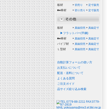
板材
切売り
定寸販売
■●棒材
切り売り
定寸販売
板材
真鍮切売
真鍮定寸
▶フラットバー(平鋼)
■●棒材
真鍮切売
真鍮定寸
パイプ材
真鍮切売
真鍮定寸
Ｌ型材
真鍮切売
真鍮定寸
自動計算フォームの使い方
お支払いについて
配送・送料について
よくある質問
ご注文ガイド
品サイズ絞り込み検索