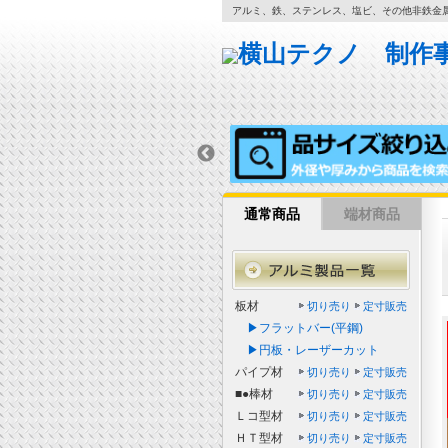
アルミ、鉄、ステンレス、塩ビ、その他非鉄金
通常商品
端材商品
板材
切り売り
定寸販売
▶フラットバー(平鋼)
▶円板・レーザーカット
パイプ材
切り売り
定寸販売
■●棒材
切り売り
定寸販売
Ｌコ型材
切り売り
定寸販売
ＨＴ型材
切り売り
定寸販売