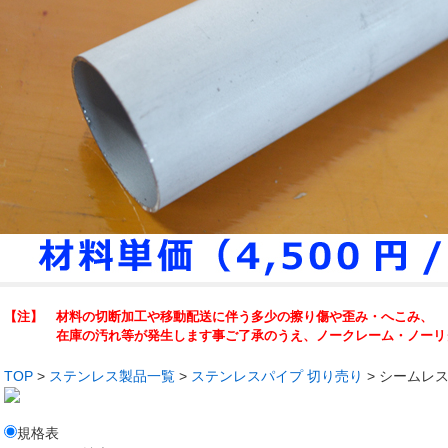
【注】 材料の切断加工や移動配送に伴う多少の擦り傷や歪み・へこみ、
在庫の汚れ等が発生します事ご了承のうえ、ノークレーム・ノーリタ
TOP
>
ステンレス製品一覧
>
ステンレスパイプ 切り売り
> シームレス
規格表