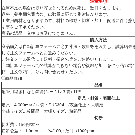
注意事項
在庫不足の場合は取り寄せとなるため納期に＋数日を要します。
送料（養生梱包費含む）は数量に応じて別途掛かります。
工業用鋼材となりますので、材料の移動・切断・加工・配送に伴う擦
す事をご了承ください。
商品の返品・交換はお受けできません。
購入方法
商品購入は自動計算フォームに必要寸法・数量等を入力し、試算結果
して注文フォームへとお進みください。
ご注文メール返信にて送料・振込先等をご連絡いたします。
自動計算フォームでの試算ができない場合や複雑な加工を伴う品の場
頼・注文依頼）よりお問い合わせください。
商品詳細
品名
配管用継ぎ目なし鋼管(シームレス管) TPS
定尺・材質・表面仕上
定尺：4,000mm / 材質：SUS304 /表面仕上：未研磨
小径サイズ…冷間品 大径サイズ…熱間品
切断
切断費：150円/本～
切断公差：±1.0mm ～ （Φ/100またはL/1000)mm