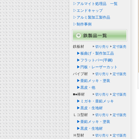
▷アルマイト処理品 一覧
▷エンドキャップ
▷アルミ製加工製作品
▷制作事例
鉄板材
切り売り
定寸販売
▶板曲げ・製作加工品
▶フラットバー(平鋼)
▶円板・レーザーカット
パイプ材
切り売り
定寸販売
▶亜鉛メッキ・塗装
▶黒皮・他
■●棒材
切り売り
定寸販売
▶ミガキ・亜鉛メッキ
▶黒皮・生地材
Ｌコ型材
切り売り
定寸販売
▶亜鉛メッキ・塗装
▶黒皮・生地材
Ｈ型材
切り売り
定寸販売