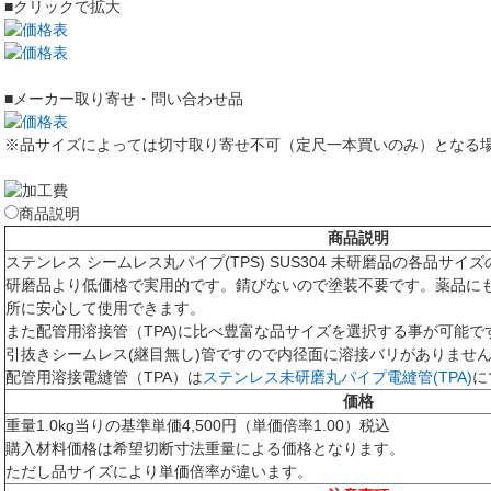
■クリックで拡大
■メーカー取り寄せ・問い合わせ品
※品サイズによっては切寸取り寄せ不可（定尺一本買いのみ）となる
商品説明
商品説明
ステンレス シームレス丸パイプ(TPS) SUS304 未研磨品の各品サ
研磨品より低価格で実用的です。錆びないので塗装不要です。薬品に
所に安心して使用できます。
また配管用溶接管（TPA)に比べ豊富な品サイズを選択する事が可能で
引抜きシームレス(継目無し)管ですので内径面に溶接バリがありませ
配管用溶接電縫管（TPA）は
ステンレス未研磨丸パイプ電縫管(TPA)
に
価格
重量1.0kg当りの基準単価4,500円（単価倍率1.00）税込
購入材料価格は希望切断寸法重量による価格となります。
ただし品サイズにより単価倍率が違います。