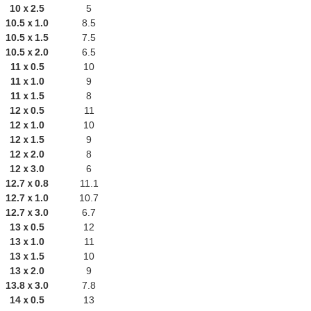
10ｘ2.5
5
10.5ｘ1.0
8.5
10.5ｘ1.5
7.5
10.5ｘ2.0
6.5
11ｘ0.5
10
11ｘ1.0
9
11ｘ1.5
8
12ｘ0.5
11
12ｘ1.0
10
12ｘ1.5
9
12ｘ2.0
8
12ｘ3.0
6
12.7ｘ0.8
11.1
12.7ｘ1.0
10.7
12.7ｘ3.0
6.7
13ｘ0.5
12
13ｘ1.0
11
13ｘ1.5
10
13ｘ2.0
9
13.8ｘ3.0
7.8
14ｘ0.5
13