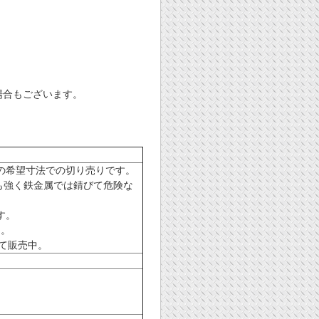
場合もございます。
イズの希望寸法での切り売りです。
も強く鉄金属では錆びて危険な
す。
ん。
て販売中。