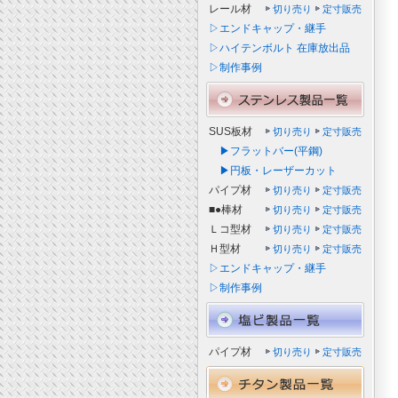
レール材
切り売り
定寸販売
▷エンドキャップ・継手
▷ハイテンボルト 在庫放出品
▷制作事例
SUS板材
切り売り
定寸販売
▶フラットバー(平鋼)
▶円板・レーザーカット
パイプ材
切り売り
定寸販売
■●棒材
切り売り
定寸販売
Ｌコ型材
切り売り
定寸販売
Ｈ型材
切り売り
定寸販売
▷エンドキャップ・継手
▷制作事例
パイプ材
切り売り
定寸販売