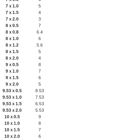
7ｘ1.0
5
7ｘ1.5
4
7ｘ2.0
3
8ｘ0.5
7
8ｘ0.8
6.4
8ｘ1.0
6
8ｘ1.2
5.6
8ｘ1.5
5
8ｘ2.0
4
9ｘ0.5
8
9ｘ1.0
7
9ｘ1.5
6
9ｘ2.0
5
9.53ｘ0.5
8.53
9.53ｘ1.0
7.53
9.53ｘ1.5
6.53
9.53ｘ2.0
5.53
10ｘ0.5
9
10ｘ1.0
8
10ｘ1.5
7
10ｘ2.0
6