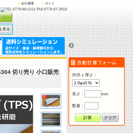
会社概要
ガイド
問
304 切り売り 小口販売
外径 x 厚さ
：
長さ
：
mm
数量：
計算
クリア