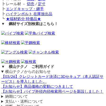
┣ レール材 －
切売
/
定寸
┣
エンドキャップ・継手
┣
ハイテンボルト 在庫放出品
┗
★端材処分 特価品★
▼ 鋼材サイズ別検索はこちら！
▼ 横山テクノ ご利用ガイド
横山テクノからのお知らせ
【03/26】クレジットカード決済に3Dセキュア（本人認証サ
ービス）を導入しました。
【お知らせ】商品価格の変動につきまして
【お知らせ】パイプ外径内径検索用ページを新設しました！
納期について
支払い・送料について