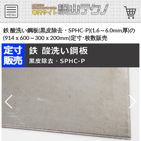
鉄 酸洗い鋼板(黒皮除去・SPHC-P)(1.6～6.0mm厚)の
(914ｘ600～300ｘ200mm)定寸･枚数販売