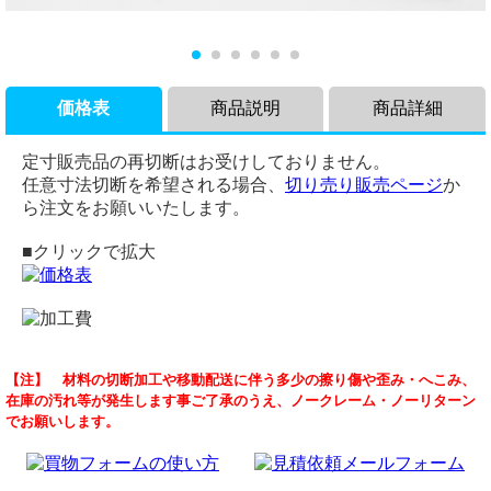
価格表
商品説明
商品詳細
定寸販売品の再切断はお受けしておりません。
任意寸法切断を希望される場合、
切り売り販売ページ
か
ら注文をお願いいたします。
■クリックで拡大
商品説明
品名
【注】 材料の切断加工や移動配送に伴う多少の擦り傷や歪み・へこみ、
熱間圧延酸洗い鋼板（黒皮除去・SPHC-P）の(914ｘ600～
熱延酸洗い鋼板
在庫の汚れ等が発生します事ご了承のうえ、ノークレーム・ノーリターン
300ｘ200mm)定寸での希望板厚･ サイズ･希望枚数の販売で
材質
でお願いします。
す。
鉄（スチール）SPHC-P （黒皮除去）
熱間圧延鋼板の表面を酸洗いをし、酸化皮膜を除去した板で
定尺
「サンセン」とも呼ばれます。
定尺：3x6板（914mmx1,829mm)