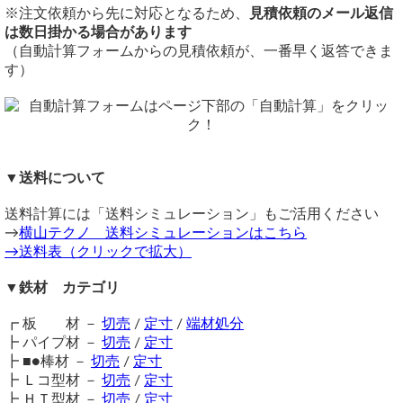
加工性がよく、メッキもしやすいですが、黒皮よりも錆びや
4x8板（1,219mmx2,438mm)
※注文依頼から先に対応となるため、
見積依頼のメール返信
すくなっています。
切断
は数日掛かる場合があります
注意事項
シャーリング切断（切断費は単価に込）
（自動計算フォームからの見積依頼が、一番早く返答できま
鉄材は性質上、錆が生じます。販売品も多少の錆がある場合
切断公差：±1.0mm ～ 2.0mm（板厚・切断サイズによる）
す）
がございますので、予めご了承ください。
備考
在庫不足の場合は取り寄せとなるため納期に＋数日を要しま
同サイズまとめ買いで多数同時注文割引適用！
詳しくはこち
す。
ら>>
送料（養生梱包費含む）は数量に応じて別途掛かります。
関連商品
工業用鋼材となりますので、材料の移動・切断・加工・配送
⇒ 酸洗い鋼板(黒皮除去) 切り売り
▼送料について
に伴う擦り傷や汚れ・歪み等が発生します事をご了承くださ
⇒ 冷延鋼板(光沢ありダル仕上) 切り売り
い。
送料計算には「送料シミュレーション」もご活用ください
商品の返品・交換はお受けできません。
→
横山テクノ 送料シミュレーションはこちら
購入方法
→送料表（クリックで拡大）
商品購入は自動計算フォームに必要寸法・数量等を入力し、
試算結果を確認後、買い物カートに追加して注文フォームへ
▼鉄材 カテゴリ
とお進みください。
ご注文メール返信にて送料・振込先等をご連絡いたします。
┏ 板 材 －
切売
/
定寸
/
端材処分
自動計算フォームでの試算ができない場合や複雑な加工を伴
┣ パイプ材 －
切売
/
定寸
う品の場合は、メールフォーム（見積依頼・注文依頼）より
┣ ■●棒材 －
切売
/
定寸
お問い合わせください。
┣ Ｌコ型材 －
切売
/
定寸
┣ ＨＴ型材 －
切売
/
定寸