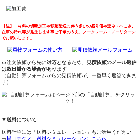
商品説明
品名
注文は可能ですか？
【注】 材料の切断加工や移動配送に伴う多少の擦り傷や歪み・へこみ、
耐食性、耐熱性、加工性などに優れたガルバリウム鋼板 （ア
ガルバリウム鋼板(GL鋼板)
（ 2026/03/10 ）
在庫の汚れ等が発生します事ご了承のうえ、ノークレーム・ノーリターン
ルミニウム亜鉛合金めっき・生地材） の希望寸法での切り売
材質
ガルバリウム板
でお願いします。
りになります。
表面：アルミニウム亜鉛合金めっき・生地材
壁コーナー
サイズ縦、2600
溶融亜鉛めっき鋼板（通称トタン板）の3～6倍の耐久力があ
定尺
曲がり、190×160
ります。
3x6（914mmx1,829mm)
に、なります。
風雨にさらされるような外部をはじめ、過酷な環境にさらさ
※ロール巻きは時価見積にてお受けします。
※注文依頼から先に対応となるため、
見積依頼のメール返信
金額の程、お願い致します。
れる部位に使用できます。 屋根材・外壁材に各種工作など多
切断
は数日掛かる場合があります
ロール巻き品（1800mm以上）は加工不可です。
用途にご利用ください。
シャーリング切断費：600円/枚～
（自動計算フォームからの見積依頼が、一番早く返答できま
価格
横山テクノ（ 2026/03/10 ）
切断公差：±1.0mm ～ 2.0mm（板厚・切断サイズによる）
す）
重量1.0kg当りの基準単価1,300円（単価倍率1.00）税込
加工
購入材料価格は希望切断寸法重量による価格となります。
※ロール巻き発送の場合、加工はお受けできません。
ただし板厚により単価倍率が違います。
備考
ロール巻きについて
※シャーリング切断の場合、細幅切断時にねじれ・反りが生
ロール巻きは時価見積にてお受けいたします。
じますのでご注意ください。
▼送料について
同サイズまとめ買いで多数同時注文割引適用！
詳しくはこち
通常、板定尺は914ｘ1829mmですが、ロール巻き発送が可
トタンのカット販売について
ら>>
送料計算には「送料シミュレーション」もご活用ください
能な薄板（0.35mm・0.4mm厚）であれば、長さ方向は最大
関連商品
（ 2026/02/12 ）
→
横山テクノ 送料シミュレーションはこちら
10,000mmまで指定可能です。