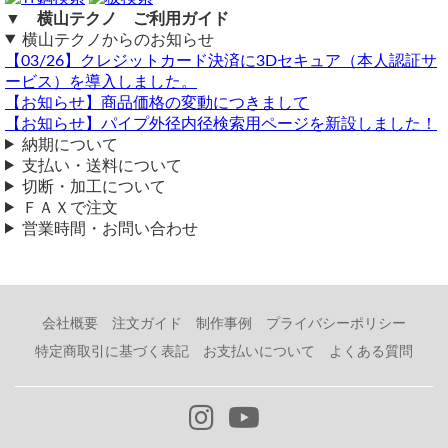
自動計算フォームでの試算ができない場合や複雑な加工を伴
▼ 横山テクノ ご利用ガイド
う品の場合は、メールフォーム（見積依頼・注文依頼）より
横山テクノからのお知らせ
お問い合わせください。
見積依頼
【03/26】クレジットカード決済に3Dセキュア（本人認証サ
ービス）を導入しました。
（ 2025/06/13 ）
【お知らせ】商品価格の変動につきまして
ガルバリウム鋼板
【お知らせ】パイプ外径内径検索用ページを新設しました！
厚み0.6mm 横642mm 縦1975mm 1枚
色はありますか？
納期について
支払い・送料について
■色について
切断・加工について
ＦＡＸで注文
鉄ガルバリウム鋼板ですが、厚み0.6mmは生地材のみとなり、
カラーガルバリウム鋼板では厚み0.6mmのメーカー規格品がござい
営業時間・お問い合わせ
ません。
ご要望にお応えできず申し訳ございません。
今回は生地材でのお見積りとなります。
会社概要
注文ガイド
制作事例
プライバシーポリシー
■送料について
見積り依頼
特定商取引に基づく表記
お支払いについて
よくある質問
（ 2025/01/10 ）
大判板（平板）での配送のため送料が高額となります。
ガルバニウム鋼板 t0.6 914x1650 1枚の見積りと納期と鋼板のメーカ
セイノースーパーエクスプレス便の営業所止めですと、
ーが知りたい
送料3,700円にて発送も可能です。
鉄 ガルバリウム鋼板 (GL鋼板)