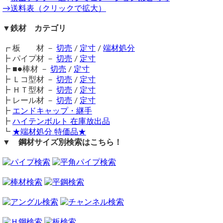
⇒ ガルバリウム鋼板 定寸販売
サイズカットは行っておりますでしょうか。枚数は2枚です。
→送料表（クリックで拡大）
その場合、ロール巻きにて入荷・発送となりますので、穴あ
⇒ カラーガルバリウム鋼板 切り売り
け加工等はお受けできません。
サイズカットも承っております。
⇒ 鉄 ペンタイト鋼板（表面メッキ品屋外用）切り売り
▼鉄材 カテゴリ
自動計算フォームより任意寸法カットの試算・注文が可能です。
またロール巻きによるたわみ（巻き癖）がつくことをご理解
横山テクノ（ 2026/02/12 ）
のほどよろしくお願いいたします。
┏ 板 材 －
切売
/
定寸
/
端材処分
注意事項
┣ パイプ材 －
切売
/
定寸
薄板（0.35～0.6mm）はカット・移動に伴う傷、宅配搬送時
┣ ■●棒材 －
切売
/
定寸
に凹凸や歪みが発生する事が多々あります。多少の傷やゆが
┣ Ｌコ型材 －
切売
/
定寸
みについてはご理解のうえ、ご注文をお願いいたします 。
┣ ＨＴ型材 －
切売
/
定寸
鉄材は性質上、錆が生じます。販売品も多少の錆がある場合
┣ レール材 －
切売
/
定寸
がございますので、予めご了承ください。
見積り依頼
┣
エンドキャップ・継手
在庫不足の場合は取り寄せとなるため納期に＋数日を要しま
┣
ハイテンボルト 在庫放出品
（ 2026/01/11 ）
す。
┗
★端材処分 特価品★
0.35厚ガルバリウム鋼板
送料（養生梱包費含む）は数量に応じて別途掛かります。
146㎜巾×7100㎜長 1枚 巻き板
▼ 鋼材サイズ別検索はこちら！
工業用鋼材となりますので、材料の移動・切断・加工・配送
また色の種類など有りますか
に伴う擦り傷や歪み等が発生します事をご了承ください。
カラーガルバリウム鋼板も取り扱いがございます。
商品の返品・交換はお受けできません。
購入方法
https://www.yokoyama-techno.net/detail/247.html
商品購入は自動計算フォームに必要寸法・数量等を入力し、
横山テクノ（ 2026/01/13 ）
試算結果を確認後、買い物カートに追加して注文フォームへ
とお進みください。
ご注文メール返信にて送料・振込先等をご連絡いたします。