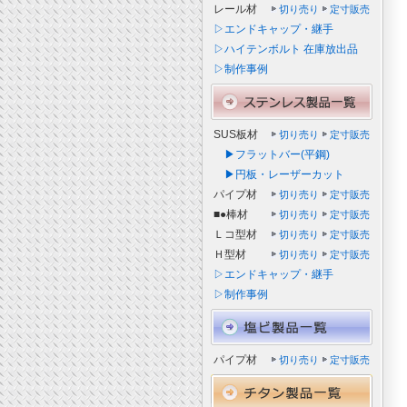
レール材
切り売り
定寸販売
▷エンドキャップ・継手
▷ハイテンボルト 在庫放出品
▷制作事例
SUS板材
切り売り
定寸販売
▶フラットバー(平鋼)
▶円板・レーザーカット
パイプ材
切り売り
定寸販売
■●棒材
切り売り
定寸販売
Ｌコ型材
切り売り
定寸販売
Ｈ型材
切り売り
定寸販売
▷エンドキャップ・継手
▷制作事例
パイプ材
切り売り
定寸販売