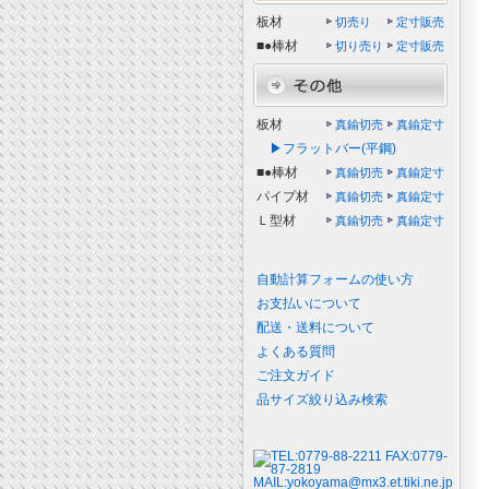
板材
切売り
定寸販売
■●棒材
切り売り
定寸販売
板材
真鍮切売
真鍮定寸
▶フラットバー(平鋼)
■●棒材
真鍮切売
真鍮定寸
パイプ材
真鍮切売
真鍮定寸
Ｌ型材
真鍮切売
真鍮定寸
自動計算フォームの使い方
お支払いについて
配送・送料について
よくある質問
ご注文ガイド
品サイズ絞り込み検索