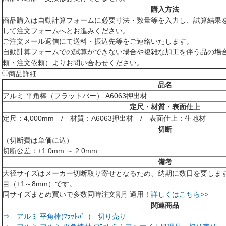
購入方法
商品購入は自動計算フォームに必要寸法・数量等を入力し、試算結果
して注文フォームへとお進みください。
ご注文メール返信にて送料・振込先等をご連絡いたします。
自動計算フォームでの試算ができない場合や複雑な加工を伴う品の場
頼・注文依頼）よりお問い合わせください。
商品詳細
品名
アルミ 平角棒（フラットバー） A6063押出材
定尺・材質・表面仕上
定尺：4,000mm / 材質：A6063押出材 / 表面仕上：生地材
切断
（切断費は単価に込）
切断公差：±1.0mm ～ 2.0mm
備考
大径サイズはメーカー切断取り寄せとなるため、納期に数日を要しま
目（+1～8mm）です。
同サイズまとめ買いで多数同時注文割引適用！
詳しくはこちら>>
関連商品
⇒ アルミ 平角棒(ﾌﾗｯﾄﾊﾞｰ) 切り売り