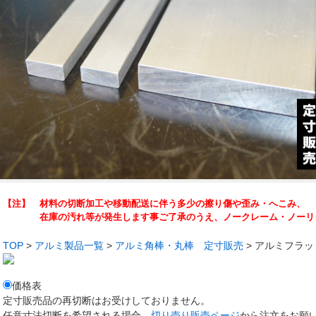
【注】 材料の切断加工や移動配送に伴う多少の擦り傷や歪み・へこみ、
在庫の汚れ等が発生します事ご了承のうえ、ノークレーム・ノーリタ
TOP
>
アルミ製品一覧
>
アルミ角棒・丸棒 定寸販売
> アルミフラ
価格表
定寸販売品の再切断はお受けしておりません。
任意寸法切断を希望される場合、
切り売り販売ページ
から注文をお願