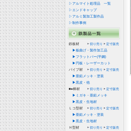
▷アルマイト処理品 一覧
▷エンドキャップ
▷アルミ製加工製作品
▷制作事例
鉄板材
切り売り
定寸販売
▶板曲げ・製作加工品
▶フラットバー(平鋼)
▶円板・レーザーカット
パイプ材
切り売り
定寸販売
▶亜鉛メッキ・塗装
▶黒皮・他
■●棒材
切り売り
定寸販売
▶ミガキ・亜鉛メッキ
▶黒皮・生地材
Ｌコ型材
切り売り
定寸販売
▶亜鉛メッキ・塗装
▶黒皮・生地材
Ｈ型材
切り売り
定寸販売