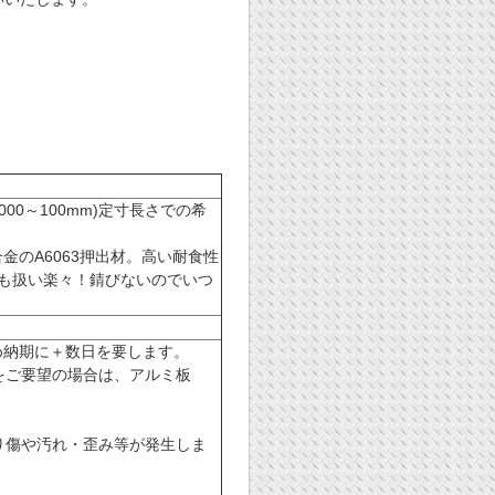
00～100mm)定寸長さでの希
合金のA6063押出材。高い耐食性
にも扱い楽々！錆びないのでいつ
め納期に＋数日を要します。
をご要望の場合は、アルミ板
り傷や汚れ・歪み等が発生しま