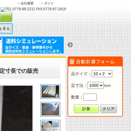
会社概要
ガイド
問
)各定寸長での販売
品サイズ
：
定寸法
：
mm
数量：
計算
クリア