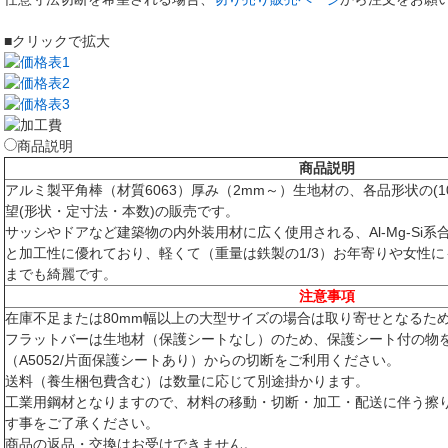
■クリックで拡大
商品説明
商品説明
アルミ製平角棒（材質6063）厚み（2mm～）生地材の、各品形状の(10
望(形状・定寸法・本数)の販売です。
サッシやドアなど建築物の内外装用材に広く使用される、Al-Mg-Si系
と加工性に優れており、軽くて（重量は鉄製の1/3）お年寄りや女性
までも綺麗です。
注意事項
在庫不足または80mm幅以上の大型サイズの場合は取り寄せとなるた
フラットバーは生地材（保護シートなし）のため、保護シート付の物
（A5052/片面保護シートあり）からの切断をご利用ください。
送料（養生梱包費含む）は数量に応じて別途掛かります。
工業用鋼材となりますので、材料の移動・切断・加工・配送に伴う擦
す事をご了承ください。
商品の返品・交換はお受けできません。