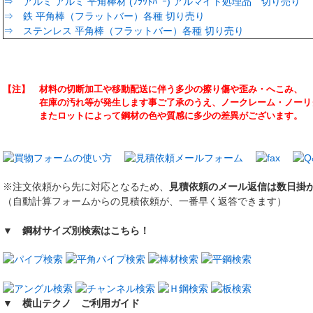
⇒ アルミ アルミ 平角棒材 (ﾌﾗｯﾄﾊﾞｰ) アルマイト処理品 切り売り
⇒ 鉄 平角棒（フラットバー）各種 切り売り
⇒ ステンレス 平角棒（フラットバー）各種 切り売り
【注】 材料の切断加工や移動配送に伴う多少の擦り傷や歪み・へこみ、
在庫の汚れ等が発生します事ご了承のうえ、ノークレーム・ノーリタ
またロットによって鋼材の色や質感に多少の差異がございます。
※注文依頼から先に対応となるため、
見積依頼のメール返信は数日掛
（自動計算フォームからの見積依頼が、一番早く返答できます）
▼ 鋼材サイズ別検索はこちら！
▼ 横山テクノ ご利用ガイド