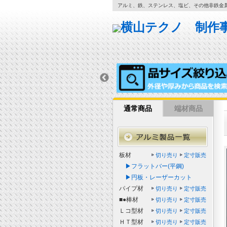
アルミ、鉄、ステンレス、塩ビ、その他非鉄金
通常商品
端材商品
板材
切り売り
定寸販売
▶フラットバー(平鋼)
▶円板・レーザーカット
パイプ材
切り売り
定寸販売
■●棒材
切り売り
定寸販売
Ｌコ型材
切り売り
定寸販売
ＨＴ型材
切り売り
定寸販売