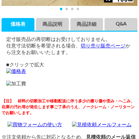
Q&A
価格表
商品説明
商品詳細
定寸販売品の再切断はお受けしておりません。
任意寸法切断を希望される場合、
切り売り販売ページ
か
ら注文をお願いいたします。
■クリックで拡大
商品説明
品名
受注
【注】 材料の切断加工や移動配送に伴う多少の擦り傷や歪み・へこみ、
鉄 黒皮 不等辺アングル Ｌ型鋼 (SS400）の各形状を(1000～
鉄 黒皮 不等辺アングル
（ 2024/05/16 ）
在庫の汚れ等が発生します事ご了承のうえ、ノークレーム・ノーリターン
100mm)定寸長さでの希望（形状・定寸法・本数）の販売で
規格/定尺
質問失礼します。
でお願いします。
す。
JIS-G3192
100(A)×150(B)×9(t)で長さ50mmを2本お願いしたいのですが可能です
か？
L字の形をした鋼材で、生地は黒皮となっています。
定尺：6,000mm～
耐震補強材はもちろん、建築や機械工作、ラックのDIYなど
切断
任意寸法切り売りは、切り売り販売ページからご注文可能です。
幅広い用途で活躍します。
切断費：（切断費は単価に込）
https://www.yokoyama-techno.net/detail/67.html
※注文依頼から先に対応となるため、
見積依頼のメール返信