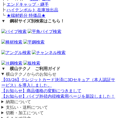
┣
エンドキャップ・継手
┣
ハイテンボルト 在庫放出品
┗
★端材処分 特価品★
▼ 鋼材サイズ別検索はこちら！
▼ 横山テクノ ご利用ガイド
横山テクノからのお知らせ
【03/26】クレジットカード決済に3Dセキュア（本人認証サ
ービス）を導入しました。
【お知らせ】商品価格の変動につきまして
【お知らせ】パイプ外径内径検索用ページを新設しました！
納期について
支払い・送料について
切断・加工について