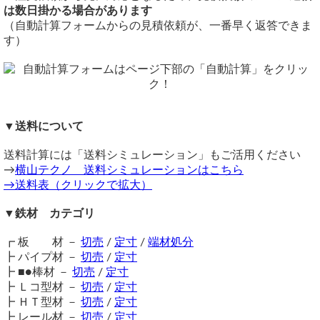
注意事項
切断公差：±1.0mm ～2.0mm
横山テクノ（ 2024/05/17 ）
は数日掛かる場合があります
鉄材は性質上、錆が生じます。販売品も多少の錆がある場合
備考
（自動計算フォームからの見積依頼が、一番早く返答できま
がございますので、予めご了承ください。
同サイズまとめ買いで多数同時注文割引適用！
詳しくはこち
す）
在庫不足の場合は取り寄せとなるため納期に＋数日を要しま
ら>>
す。
関連商品
送料（養生梱包費含む）は数量に応じて別途掛かります。
⇒ 黒皮 不等辺アングル 切り売り
工業用鋼材となりますので、材料の移動・切断・加工・配送
⇒ 溶融亜鉛メッキ 不等辺アングル 切り売り
に伴う擦り傷や汚れ・歪み等が発生します事をご了承くださ
⇒ 黒皮 等辺アングル 切り売り
▼送料について
い。
⇒ アルミ 不等辺アングル(Ｒ付き) 切り売り
商品の返品・交換はお受けできません。
⇒ アルミ 不等辺アングル(Ｒ無し)切り売り
送料計算には「送料シミュレーション」もご活用ください
購入方法
⇒ ステンレス不等辺アングル 未研磨ホット 切り売り
→
横山テクノ 送料シミュレーションはこちら
商品購入は自動計算フォームに必要寸法・数量等を入力し、
→送料表（クリックで拡大）
試算結果を確認後、買い物カートに追加して注文フォームへ
とお進みください。
▼鉄材 カテゴリ
ご注文メール返信にて送料・振込先等をご連絡いたします。
自動計算フォームでの試算ができない場合や複雑な加工を伴
┏ 板 材 －
切売
/
定寸
/
端材処分
う品の場合は、メールフォーム（見積依頼・注文依頼）より
┣ パイプ材 －
切売
/
定寸
お問い合わせください。
┣ ■●棒材 －
切売
/
定寸
┣ Ｌコ型材 －
切売
/
定寸
┣ ＨＴ型材 －
切売
/
定寸
┣ レール材 －
切売
/
定寸