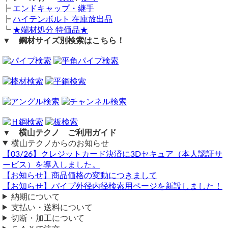
┣
エンドキャップ・継手
┣
ハイテンボルト 在庫放出品
┗
★端材処分 特価品★
▼ 鋼材サイズ別検索はこちら！
▼ 横山テクノ ご利用ガイド
横山テクノからのお知らせ
【03/26】クレジットカード決済に3Dセキュア（本人認証サ
ービス）を導入しました。
【お知らせ】商品価格の変動につきまして
【お知らせ】パイプ外径内径検索用ページを新設しました！
納期について
支払い・送料について
切断・加工について