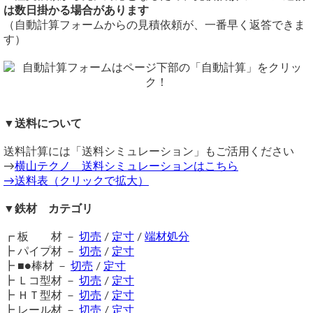
します。
切断公差：±1.0mm ～ 2.0mm
は数日掛かる場合があります
注意事項
切断面はローバルペンキ補修処理となります。
（自動計算フォームからの見積依頼が、一番早く返答できま
鉄材は性質上、錆が生じます。販売品も多少の錆がある場合
備考
す）
がございますので、予めご了承ください。
ホワイト（亜鉛メッキ材）の一部サイズは特注品のため、在
在庫不足の場合は取り寄せとなるため納期に＋数日を要しま
庫不足の場合は取り寄せに２週間～を要します。
す。
同サイズまとめ買いで多数同時注文割引適用！
詳しくはこち
送料（養生梱包費含む）は数量に応じて別途掛かります。
ら>>
工業用鋼材となりますので、材料の移動・切断・加工・配送
関連商品
▼送料について
に伴う擦り傷や汚れ・歪み等が発生します事をご了承くださ
⇒ 溶融亜鉛メッキ溝形鋼 切り売り
い。
⇒ 黒皮 溝形鋼 切り売り
送料計算には「送料シミュレーション」もご活用ください
商品の返品・交換はお受けできません。
⇒ 軽量みぞ形鋼(フォーミング材) 溶融亜鉛メッキ 切り売
→
横山テクノ 送料シミュレーションはこちら
購入方法
り
→送料表（クリックで拡大）
商品購入は自動計算フォームに必要寸法・数量等を入力し、
⇒ アルミ チャンネルＲ無し(溝形鋼)切り売り
試算結果を確認後、買い物カートに追加して注文フォームへ
⇒ アルミ チャンネルＲ付き(溝形鋼) 切り売り
▼鉄材 カテゴリ
とお進みください。
⇒ ステンレス 溝形鋼・チャンネル（ホット) 切り売り
ご注文メール返信にて送料・振込先等をご連絡いたします。
┏ 板 材 －
切売
/
定寸
/
端材処分
自動計算フォームでの試算ができない場合や複雑な加工を伴
┣ パイプ材 －
切売
/
定寸
う品の場合は、メールフォーム（見積依頼・注文依頼）より
┣ ■●棒材 －
切売
/
定寸
お問い合わせください。
┣ Ｌコ型材 －
切売
/
定寸
┣ ＨＴ型材 －
切売
/
定寸
┣ レール材 －
切売
/
定寸