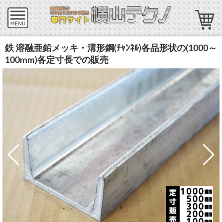
鉄 溶融亜鉛メッキ・溝形鋼(ﾁｬﾝﾈﾙ)各品形状の(1000～
100mm)各定寸長での販売