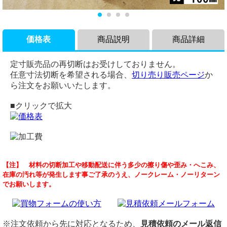
価格表
商品説明
商品詳細
定寸販売品の再切断はお受けしておりません。
任意寸法切断を希望される場合、
切り売り販売ページ
か
ら注文をお願いいたします。
■クリックで拡大
商品説明
品名
【注】 材料の切断加工や移動配送に伴う多少の擦り傷や歪み・へこみ、
鉄 溶融亜鉛メッキ溝形鋼(チャンネル) (SS400）の各形状を
鉄 溶融亜鉛メッキ溝形鋼
在庫の汚れ等が発生します事ご了承のうえ、ノークレーム・ノーリターン
(1000～100mm)定寸長さでの希望（形状・定寸法・本数）の
規格/定尺
でお願いします。
販売です。
JIS-G3192
コ字の形をした鋼材で、チャンネルとも呼ばれます。生地は
定尺：5,500mm～6,000mm
溶融亜鉛メッキとなっています。
切断
架台の製作をはじめ、建築や機械工作など幅広い用途で活躍
切断費：（切断費は単価に込）
※注文依頼から先に対応となるため、
見積依頼のメール返信