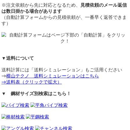
電線の配線やDIY工作など多用途にご利用いただけます。
切断公差：±1.0mm ～ 2.0mm
※注文依頼から先に対応となるため、
見積依頼のメール返信
注意事項
加工
は数日掛かる場合があります
在庫不足の場合は取り寄せとなるため納期に＋数日を要しま
塩ビ管は加工不可
（自動計算フォームからの見積依頼が、一番早く返答できま
す。
備考
す）
送料（養生梱包費含む）は数量に応じて別途掛かります。
同サイズまとめ買いで多数同時注文割引適用！
詳しくはこち
工業用鋼材となりますので、材料の移動・切断・加工・配送
ら>>
に伴う擦り傷や汚れ・歪み等が発生します事をご了承くださ
関連商品
い。
⇒ 塩化ビニール菅(ＶＥ) 電設管用塩ビ管 切り売り
商品の返品・交換はお受けできません。
⇒ 塩化ビニール管(ＶＵ) 排水用管 定寸販売
▼送料について
購入方法
⇒ 塩化ビニール菅(ＶＰ) 給水用管 定寸販売
商品購入は自動計算フォームに必要寸法・数量等を入力し、
⇒ 塩化ビニール管(HIVP) 給水用管 定寸販売
送料計算には「送料シミュレーション」もご活用ください
試算結果を確認後、買い物カートに追加して注文フォームへ
→
横山テクノ 送料シミュレーションはこちら
とお進みください。
→送料表（クリックで拡大）
ご注文メール返信にて送料・振込先等をご連絡いたします。
自動計算フォームでの試算ができない場合や複雑な加工を伴
▼ 鋼材サイズ別検索はこちら！
う品の場合は、メールフォーム（見積依頼・注文依頼）より
お問い合わせください。