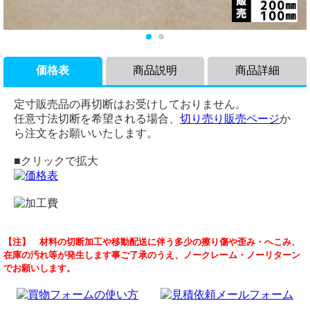
価格表
商品説明
商品詳細
定寸販売品の再切断はお受けしておりません。
任意寸法切断を希望される場合、
切り売り販売ページ
か
ら注文をお願いいたします。
■クリックで拡大
商品説明
品名
【注】 材料の切断加工や移動配送に伴う多少の擦り傷や歪み・へこみ、
電設管用材・塩化ビニール管（VE）の各品形状の(1000～
電設管用塩ビ管 VE管
在庫の汚れ等が発生します事ご了承のうえ、ノークレーム・ノーリターン
100mm)定寸長さでの希望（品形状・定寸法・本数）の販売
定尺
でお願いします。
です。
定尺：4,000mm
錆びに強くて長持ちする塩化 ビニール菅(VE) 電設管用塩ビ
切断
管。
切断費：（切断費は単価に込）