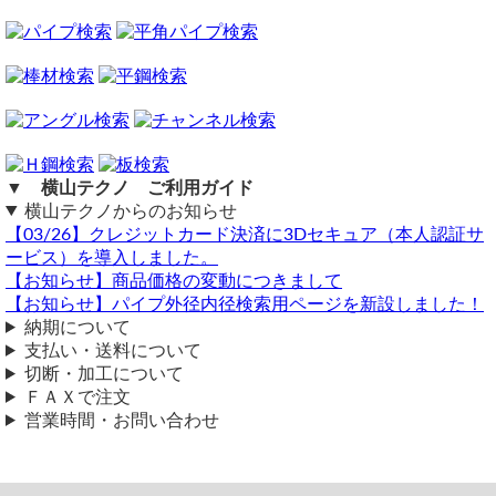
六角棒鋼
63H 長さ7500mmは御見積可能でしょうか？
六角棒の定尺は4000mm前後となるため、7500mmは規格外のため
対応不可となります。
横山テクノ（ 2024/10/28 ）
▼ 横山テクノ ご利用ガイド
横山テクノからのお知らせ
【03/26】クレジットカード決済に3Dセキュア（本人認証サ
ービス）を導入しました。
六角棒材の対辺寸法について
【お知らせ】商品価格の変動につきまして
【お知らせ】パイプ外径内径検索用ページを新設しました！
（ 2024/05/21 ）
対辺6.3㎜の六角棒は製作可能ですか？
納期について
支払い・送料について
六角棒の対辺を変える加工は当店では対応不可となります。
切断・加工について
横山テクノ（ 2024/05/21 ）
ＦＡＸで注文
営業時間・お問い合わせ