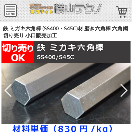
鉄 ミガキ六角棒 (SS400・S45C)材 磨き六角棒 六角鋼
切り売り 小口販売加工