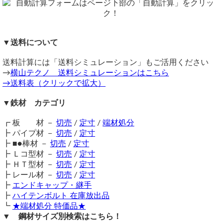
備考
がございますので、予めご了承ください。
在庫不足の場合は取り寄せとなるため納期に＋数日を要しま
メーカー切断取り寄せの場合、切断寸法誤差はプラス目（＋
す。
1～8mm）です。
送料（養生梱包費含む）は数量に応じて別途掛かります。
同サイズまとめ買いで多数同時注文割引適用！
詳しくはこち
▼送料について
工業用鋼材となりますので、材料の移動・切断・加工・配送
ら>>
6角棒にねじ切り加工をお願いできますでしょうか？
に伴う擦り傷や汚れ・歪み等が発生します事をご了承くださ
関連商品
（ 2025/03/09 ）
送料計算には「送料シミュレーション」もご活用ください
い。
⇒ ミガキ六角棒(SS400) 定寸販売
8H,9Hの6角棒にねじ切り加工をお願いしたいのですが、
→
横山テクノ 送料シミュレーションはこちら
商品の返品・交換はお受けできません。
⇒ ミガキ六角棒(S45C)ハガネ材 定寸販売
ご対応いただくことは可能でしょうか？
→送料表（クリックで拡大）
購入方法
⇒ アルミ 六角棒 G21(A2011相当品)材 切り売り
ねじ切りサイズは、対応可能な範囲で可能です。
商品購入は自動計算フォームに必要寸法・数量等を入力し、
⇒ ステンレス 六角棒(SUS304) 切り売り
何ミリのボルトが入るかは、教えていただければOkです。
▼鉄材 カテゴリ
何卒よろしくお願い申し上げます。
試算結果を確認後、買い物カートに追加して注文フォームへ
⇒ 真鍮 六角棒 C3604B(快削黄銅) 切り売り
とお進みください。
六角棒のおねじ切り加工は対応不可です。
┏ 板 材 －
切売
/
定寸
/
端材処分
ご注文メール返信にて送料・振込先等をご連絡いたします。
横山テクノ（ 2025/03/10 ）
┣ パイプ材 －
切売
/
定寸
自動計算フォームでの試算ができない場合や複雑な加工を伴
┣ ■●棒材 －
切売
/
定寸
う品の場合は、メールフォーム（見積依頼・注文依頼）より
┣ Ｌコ型材 －
切売
/
定寸
お問い合わせください。
┣ ＨＴ型材 －
切売
/
定寸
┣ レール材 －
切売
/
定寸
┣
エンドキャップ・継手
┣
ハイテンボルト 在庫放出品
┗
★端材処分 特価品★
六角棒鋼に関して
▼ 鋼材サイズ別検索はこちら！
（ 2024/10/28 ）