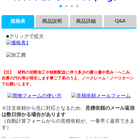
Q&A
規格表
商品説明
商品詳細
■クリックで拡大
商品説明
品名
価格確認依頼
【注】 材料の切断加工や移動配送に伴う多少の擦り傷や歪み・へこみ、
鉄製 磨き六角棒棒 SS400/S45Cの各品サイズの希望寸法にて
鉄 磨き六角棒棒 SS400/S45C
（ 2025/04/20 ）
在庫の汚れ等が発生します事ご了承のうえ、ノークレーム・ノーリターン
の切り売りです。
規格/定尺
はじめまして、
でお願いします。
ミガキ材なので表面はつるりとして光沢があります。
SS400:JIS-G3101またはJIS-G3108
6角材 35mmx1000mm加工費及び
山梨県北杜市迄の送料込総額は
シャフトや機械工作等などあらゆる用途にご利用ください。
S45C:JIS-G4051
お幾らになりますか？
定尺：2,000～4,000mm
価格
※品サイズによって定尺が違います。4H～5Hは定尺2mまで
重量1.0kg当りの基準単価830円（単価倍率1.00）税込
※注文依頼から先に対応となるため、
見積依頼のメール返信
となります。
メーカー見積中
購入材料価格は希望切断寸法重量による価格となります。
は数日掛かる場合があります
切断
ただし品サイズにより単価倍率が違います。
横山テクノ（ 2025/04/21 ）
（自動計算フォームからの見積依頼が、一番早く返答できま
切断費：150円/本～
注意事項
す）
切断公差：±1.0mm ～ （B/100またはL/1000)mm
鉄材は性質上、錆が生じます。販売品も多少の錆がある場合