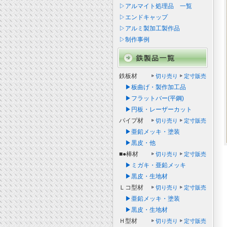
▷アルマイト処理品 一覧
▷エンドキャップ
▷アルミ製加工製作品
▷制作事例
鉄板材
切り売り
定寸販売
▶板曲げ・製作加工品
▶フラットバー(平鋼)
▶円板・レーザーカット
パイプ材
切り売り
定寸販売
▶亜鉛メッキ・塗装
▶黒皮・他
■●棒材
切り売り
定寸販売
▶ミガキ・亜鉛メッキ
▶黒皮・生地材
Ｌコ型材
切り売り
定寸販売
▶亜鉛メッキ・塗装
▶黒皮・生地材
Ｈ型材
切り売り
定寸販売