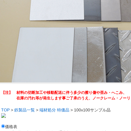
【注】 材料の切断加工や移動配送に伴う多少の擦り傷や歪み・へこみ、
在庫の汚れ等が発生します事ご了承のうえ、ノークレーム・ノーリタ
TOP
>
鉄製品一覧
>
端材処分 特価品
> 100x100サンプル品
価格表