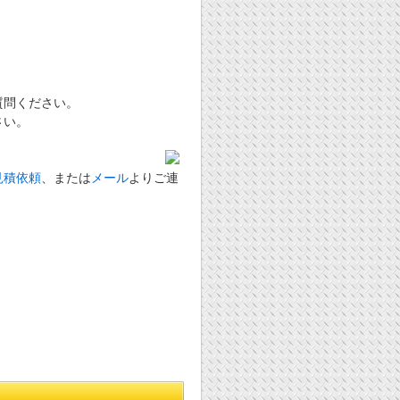
質問ください。
さい。
見積依頼
、または
メール
よりご連