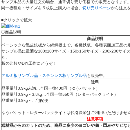
サンプル品の大量注文の場合、通常切り売り価格での販売となります
同一板種別・サイズを５枚以上購入の場合、
切り売りページ
から注文
■クリックで拡大
商品説明
商品説明
ベーシックな黒皮鉄板から縞鋼板まで、各種鉄板、各種表面加工品の
サンプル品に最適な100x100サイズ・150x150サイズ・200x200
た。
板の比較やDIY工作にどうぞ！
アルミ板サンプル品
・
ステンレス板サンプル品
も販売中。
送料
品重量計0.9kg未満…全国一律400円（ゆうパケット）
品重量計0.9kg～3.8kg…全国一律550円（レターパックライト）
品重量計3.9kg～…宅配便
ゆうパケット・レターパックライトは代引決済はご利用いただけませ
注意事項
端材品からのカットのため、商品に多少のヨゴレや傷・凹みやサビな