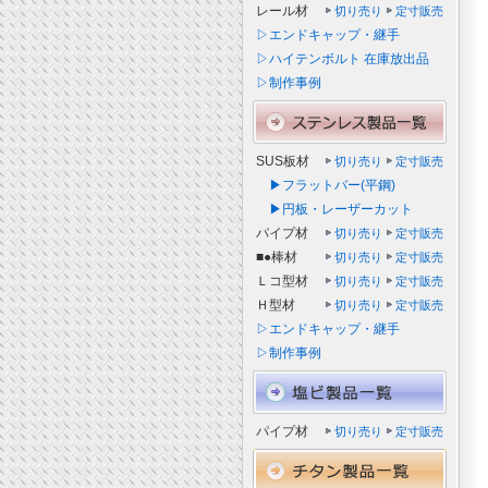
レール材
切り売り
定寸販売
▷エンドキャップ・継手
▷ハイテンボルト 在庫放出品
▷制作事例
SUS板材
切り売り
定寸販売
▶フラットバー(平鋼)
▶円板・レーザーカット
パイプ材
切り売り
定寸販売
■●棒材
切り売り
定寸販売
Ｌコ型材
切り売り
定寸販売
Ｈ型材
切り売り
定寸販売
▷エンドキャップ・継手
▷制作事例
パイプ材
切り売り
定寸販売