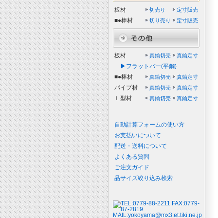
板材
切売り
定寸販売
■●棒材
切り売り
定寸販売
板材
真鍮切売
真鍮定寸
▶フラットバー(平鋼)
■●棒材
真鍮切売
真鍮定寸
パイプ材
真鍮切売
真鍮定寸
Ｌ型材
真鍮切売
真鍮定寸
自動計算フォームの使い方
お支払いについて
配送・送料について
よくある質問
ご注文ガイド
品サイズ絞り込み検索