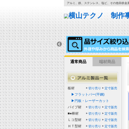
アルミ、鉄、ステンレス、塩ビ、その他非鉄金
通常商品
端材商品
板材
切り売り
定寸販売
▶フラットバー(平鋼)
▶円板・レーザーカット
パイプ材
切り売り
定寸販売
■●棒材
切り売り
定寸販売
Ｌコ型材
切り売り
定寸販売
ＨＴ型材
切り売り
定寸販売