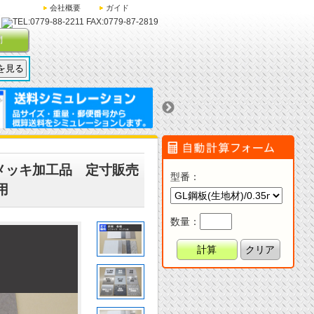
会社概要
ガイド
問
鉛メッキ加工品 定寸販売
型番
：
用
数量：
計算
クリア