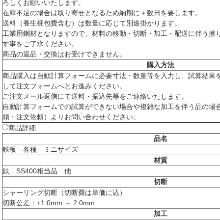
ろしくお願いいたします。
在庫不足の場合は取り寄せとなるため納期に＋数日を要します。
送料（養生梱包費含む）は数量に応じて別途掛かります。
工業用鋼材となりますので、材料の移動・切断・加工・配送に伴う擦
す事をご了承ください。
商品の返品・交換はお受けできません。
購入方法
商品購入は自動計算フォームに必要寸法・数量等を入力し、試算結果
して注文フォームへとお進みください。
ご注文メール返信にて送料・振込先等をご連絡いたします。
自動計算フォームでの試算ができない場合や複雑な加工を伴う品の場
頼・注文依頼）よりお問い合わせください。
商品詳細
品名
鉄板 各種 ミニサイズ
材質
鉄 SS400相当品 他
切断
シャーリング切断（切断費は単価に込）
切断公差：±1.0mm ～ 2.0mm
加工