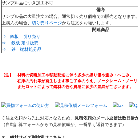
サンプル品につき加工不可
備考
サンプル品の大量注文の場合、通常切り売り価格での販売となります。
上購入の場合、
切り売りページ
から注文をお願いします。
関連商品
⇒ 鉄板 切り売り
⇒ 鉄板 定寸販売
⇒ 鉄 端材処分品
【注】 材料の切断加工や移動配送に伴う多少の擦り傷や歪み・へこみ、
在庫の汚れ等が発生します事ご了承のうえ、ノークレーム・ノーリタ
またロットによって鋼材の色や質感に多少の差異がございます。
※注文依頼から先に対応となるため、
見積依頼のメール返信は数日掛
（自動計算フォームからの見積依頼が、一番早く返答できます）
▼ 鋼材サイズ別検索はこちら！