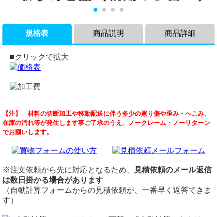
規格表
商品説明
商品詳細
■クリックで拡大
商品説明
品名
【注】 材料の切断加工や移動配送に伴う多少の擦り傷や歪み・へこみ、
鉄製 縞(シマ)鋼板(黒皮付き･SS400相当) の希望板厚・任意円
鉄 縞(しま)鋼板(黒皮付･SS400相当) 円板 丸板
在庫の汚れ等が発生します事ご了承のうえ、ノークレーム・ノーリターン
径寸法での円板レーザーカット切り売り販売です。
材質
でお願いします。
丸溝や穴のふたに、マンホール代わりに。表面はすべり止め
鉄（スチール）縞鋼板・SS400相当品
縞仕様の板材で、乗っても滑りません。
切断
複数枚のご注文の場合、カットする部分により黒皮色・質感
レーザー切断費（周囲カット費）：2,000円/m～
が違って見えるものがあります。
切断公差：±0.2mm ～ 0.3mm（板厚・切断サイズによる）
※注文依頼から先に対応となるため、
見積依頼のメール返信
レーザーカット切断品は取り寄せとなりますので、板厚・サ
※レーザーカット切断品は取り寄せとなりますので、納期は
は数日掛かる場合があります
イズにもよりますが、納期はご注文確定から3日～7日（土日
ご注文確定から数日（土日祝除く）を要します。
（自動計算フォームからの見積依頼が、一番早く返答できま
祝除く）を要します。
加工
す）
加工を希望の方は、詳細をイラスト・図面を書いてお送りく
黒皮鉄板の鉄円板は
鉄 円板（SS400）
も取り扱っておりま