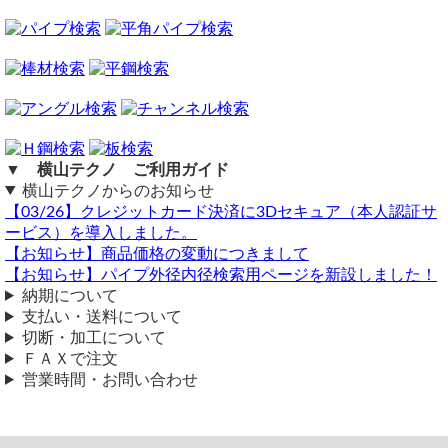
す。
送料（養生梱包費含む）は数量に応じて別途掛かります。
工業用鋼材となりますので、材料の移動・切断・加工・配送
に伴う擦り傷や汚れ・歪み等が発生します事をご了承くださ
い。
商品の返品・交換はお受けできません。
購入方法
商品購入は自動計算フォームに必要寸法・数量等を入力し、
▼ 横山テクノ ご利用ガイド
試算結果を確認後、買い物カートに追加して注文フォームへ
横山テクノからのお知らせ
とお進みください。
【03/26】クレジットカード決済に3Dセキュア（本人認証サ
ご注文メール返信にて送料・振込先等をご連絡いたします。
ービス）を導入しました。
自動計算フォームでの試算ができない場合や複雑な加工を伴
【お知らせ】商品価格の変動につきまして
う品の場合は、メールフォーム（見積依頼・注文依頼）より
【お知らせ】パイプ外径内径検索用ページを新設しました！
お問い合わせください。
納期について
支払い・送料について
切断・加工について
ＦＡＸで注文
営業時間・お問い合わせ