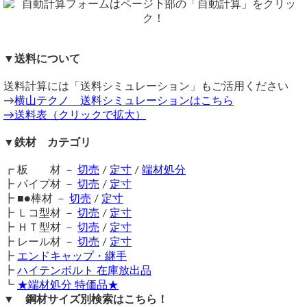
ださい。（手書き図面も可）
す。
ドーナツ板加工は別途穴加工費が追加されます。（要見
価格
積）。
重量1.0kg当りの基準単価600円（単価倍率1.00）税込
備考
購入材料価格は希望切断寸法重量による価格となります。
▼送料について
レーザーカットは始点と終点の重なり部分に欠けが出ます。
ただし板厚により単価倍率、切断サイズにより周囲カット費
板厚が厚いほど欠けは顕著に現れますが、加工上避けられな
送料計算には「送料シミュレーション」もご活用ください
が違います。
い仕上がりとなります。
→
横山テクノ 送料シミュレーションはこちら
同サイズまとめ買いで多数同時注文割引適用！
詳しくはこち
【30Φ以下の場合】
→送料表（クリックで拡大）
ら>>
円板外径が5～30Φの品は
注文枚数により価格が変わるた
関連商品
▼鉄材 カテゴリ
め、時価見積もり
となります。
⇒ 鉄 円板 丸板(SS400) 任意円径寸法 レーザー切り売り
自動計算フォームでは30Φ以下はエラー表示となりますの
⇒ 黒皮鉄板 厚板(12.0mm厚～) 希望寸法 レーザーカット＆
┏ 板 材 －
切売
/
定寸
/
端材処分
で、
Q&Aコーナー
または
見積依頼フォーム
よりお問い合わ
ガス切断
┣ パイプ材 －
切売
/
定寸
せください。
⇒ 鉄 円板 平丸板 丸パイプメクラ蓋用(SS材)打抜き材 市販
┣ ■●棒材 －
切売
/
定寸
また小サイズカットのため多数注文割引は対象外となりま
品
┣ Ｌコ型材 －
切売
/
定寸
す。
⇒ ドーナッツ円形板(SS400) 任意内外径寸法 レーザー切り
┣ ＨＴ型材 －
切売
/
定寸
注意事項
売り
┣ レール材 －
切売
/
定寸
レーザーカット品は切断の始点と終点の重なる部分に多少の
⇒ 鉄 黒皮 丸棒材 丸形鋼材（SS400・S45C）切り売り
┣
エンドキャップ・継手
欠けや窪み等が出る場合があります。
┣
ハイテンボルト 在庫放出品
鉄材は性質上、錆が生じます。販売品も多少の錆がある場合
┗
★端材処分 特価品★
がございますので、予めご了承ください。
▼ 鋼材サイズ別検索はこちら！
在庫不足の場合は取り寄せとなるため納期に＋数日を要しま