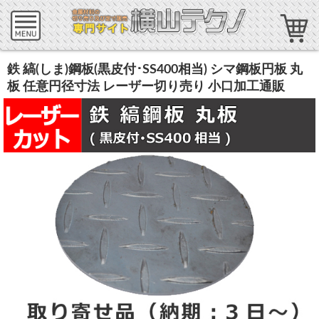
鉄 縞(しま)鋼板(黒皮付･SS400相当) シマ鋼板円板 丸
板 任意円径寸法 レーザー切り売り 小口加工通販