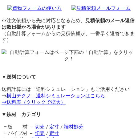
て千鳥状に切れ目を入れながら押し広げ、その切れ目を菱形
材質：鉄（スチール） 表面：無塗装
エキスパンドメタルは3ｘ6定尺（914ｘ1829）と4ｘ8定尺（1219ｘ
や亀甲形に成形したメッシュ状の金属です。
定尺
2438）がございます。
一枚の板状なので網目がもつれたり、ほどけません。無壁面
3x6（914mmx1,829mm) 4x8(1,219mmx2,438mm)
価格は自動計算フォームから試算可能です。
※注文依頼から先に対応となるため、
見積依頼のメール返信
と比べ防音、防風効果、又侵入者に対する防壁となります。
切断
は数日掛かる場合があります
送料はセイノースーパーエクスプレス便の営業所止めで、6900円/
内装・外装の建材だけでなくガーデニングやDIY、フィルタ
丸のこ切断費：1600円/枚～
（自動計算フォームからの見積依頼が、一番早く返答できま
枚となります。
ーや溝の落ち葉止めなど幅広い用途に活躍します。また
切断公差：±1～5mm
す）
横山テクノ（ 2025/03/27 ）
XG（グレーディング用）材は床材や踏み板としても活用で
きます。
※メッシュ配列の向きは「タタミ目」「ソロバン目」より選
択ください。
※無塗装鉄材のため、経年に伴う錆が出ます。当社在庫・販
エキスパンドメタルについて
※端は切りっぱなしとなります。素手で扱うのは危険ですの
売品もある程度の錆がありますので、ご理解をお願いいたし
で取り扱いにご注意ください。
（ 2023/11/09 ）
ます。
▼送料について
※4.5mm以上の厚みは、幅2000mmを超えるカットの場合は
法人ではなく個人でも購入することはできますでしょうか？
ガス切断（要見積）となります。
個人購入も可能です。
一般的に、人の通過には4.5mm厚（XG-21）以上、車・バイ
送料計算には「送料シミュレーション」もご活用ください
加工
横山テクノでは、法人個人を問わず、最小15mm～、数量も1個から
クの通過には6mm厚（XG-22）以上が目安となります。
→
横山テクノ 送料シミュレーションはこちら
加工不可
注文を承っております。
価格
→送料表（クリックで拡大）
配送について
重量1.0kg当りの基準単価600円（単価倍率1.00）税込
※大判サイズの板や2m超えの長尺物等は、配送の都合上、法人受け
一枚25kg以下
かつ
三辺計1.6m以下
の品
取り限定（もしくは支店止め）となる場合もございます。
▼鉄材 カテゴリ
購入材料価格は希望切断寸法重量による価格となります。
通常宅配便（ゆうパック等）にて発送（個人宛・法人宛共に
ただし板厚・メッシュ形状により単価倍率が違います。
横山テクノ（ 2023/11/09 ）
可）
┏ 板 材 －
切売
/
定寸
/
端材処分
注意事項
一枚30kg以下
かつ
長辺5.5m以下・短辺80cm以下
の品
┣ パイプ材 －
切売
/
定寸
端は切りっぱなしとなります。素手で扱うのは危険ですので
佐川ラージ便にて発送（個人宛・法人宛共に可）