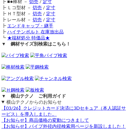
┣ ■●棒材 －
切売
/
定寸
取り扱いにご注意ください。
注文について
一枚30kg以上
かつ
長辺2m以下
の品
┣ Ｌコ型材 －
切売
/
定寸
鉄材は性質上、錆が生じます。販売品も多少の錆がある場合
パレット便（西濃運輸・福山通運・佐川パレット便）となり
（ 2023/04/11 ）
┣ ＨＴ型材 －
切売
/
定寸
がございますので、予めご了承ください。
鉄の網を購入したいのですが、大きめのサイズが選べません。
ます。（個人宛は支店止めとなる場合あり）
┣ レール材 －
切売
/
定寸
在庫不足の場合は取り寄せとなるため納期に数日～1週間を
どうしたら良いですか？
一枚30kg以上
かつ
長辺2m以上
の品
┣
エンドキャップ・継手
要します。
xs-63
メタル便（法人宛のみ・発送から到着まで7～10日要）とな
┣
ハイテンボルト 在庫放出品
お返事お待ちしてます。
送料（養生梱包費含む）は数量に応じて別途掛かります。
ります。（個人宛での受け取りは対応不可）
┗
★端材処分 特価品★
工業用鋼材となりますので、材料の移動・切断・加工・配送
エキスパンドメタルの厚み3.2mm以上につきまして、切断方法の修
▼ 鋼材サイズ別検索はこちら！
に伴う擦り傷や歪み等が発生します事をご了承ください。
正等により現在自動計算ができなくなっております。
大判の薄板は梱包補強用のコンパネ代が別途加算される場合
商品の返品・交換はお受けできません。
後日、別ページにて計算できるよう商品ページを新設しますので、
があります。
今しばらくお待ちくださいませ。
購入方法
長尺物・重量物の送料については個別見積りとなりますの
横山テクノ（ 2023/04/11 ）
商品購入は自動計算フォームに必要寸法・数量等を入力し、
で、まずはお問合せください。
試算結果を確認後、買い物カートに追加して注文フォームへ
Q＆A～長尺物・重量物の発送について～はこちらをクリッ
とお進みください。
ク
ご注文メール返信にて送料・振込先等をご連絡いたします。
備考
自動計算フォームでの試算ができない場合や複雑な加工を伴
シャーリング切断の場合、細幅切断時にねじれ・反りが生じ
う品の場合は、メールフォーム（見積依頼・注文依頼）より
ますのでご注意ください。
▼ 横山テクノ ご利用ガイド
お問い合わせください。
同サイズまとめ買いで多数同時注文割引適用！
詳しくはこち
横山テクノからのお知らせ
ら>>
【03/26】クレジットカード決済に3Dセキュア（本人認証サ
ービス）を導入しました。
関連商品
【お知らせ】商品価格の変動につきまして
⇒ 鉄エキスパンドメタル 定寸販売
【お知らせ】パイプ外径内径検索用ページを新設しました！
⇒ 亜鉛メッキエキスパンドメタル 切り売り