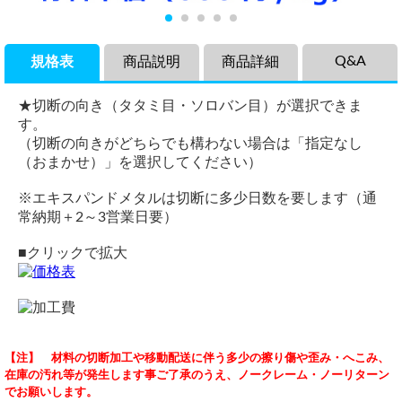
Q&A
規格表
商品説明
商品詳細
★切断の向き（タタミ目・ソロバン目）が選択できま
す。
（切断の向きがどちらでも構わない場合は「指定なし
（おまかせ）」を選択してください）
※エキスパンドメタルは切断に多少日数を要します（通
常納期＋2～3営業日要）
■クリックで拡大
商品説明
品名
鉄 エキスパンド定尺
【注】 材料の切断加工や移動配送に伴う多少の擦り傷や歪み・へこみ、
鉄製エキスパンドメタルの各板厚・メッシュ形状での希望寸
鉄 エキスパンドメタル
（ 2025/03/26 ）
在庫の汚れ等が発生します事ご了承のうえ、ノークレーム・ノーリターン
法での切り売りとなります。
規格・材質
鉄 エキスパンドメタルの定尺の金額と、送料をしりたいです。
でお願いします。
エキスパンドメタルは、金属板をエキスパンド製造機によっ
XS-33
規格：JIS-G3351