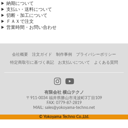
納期について
⇒ アルミ エキスパンドメタル 切り売り
支払い・送料について
⇒ ステンレス エキスパンドメタル 切り売り
切断・加工について
ＦＡＸで注文
営業時間・お問い合わせ
会社概要
注文ガイド
制作事例
プライバシーポリシー
特定商取引に基づく表記
お支払いについて
よくある質問
有限会社 横山テクノ
〒911-0034 福井県勝山市滝波町3丁目109
FAX: 0779-87-2819
MAIL: sales@yokoyama-techno.net
© Yokoyama Techno Co.,Ltd.