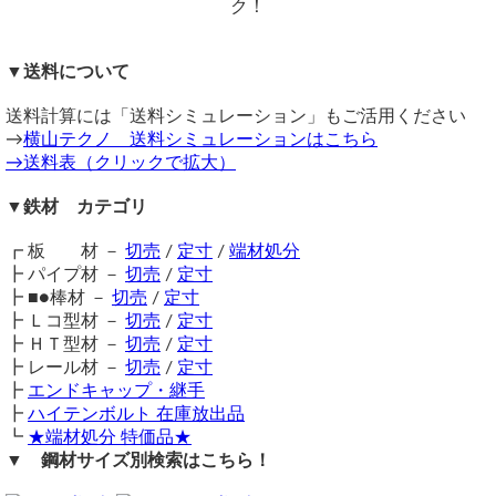
横山テクノ（ 2023/05/16 ）
価格
重量1.0kg当りの基準単価200円（単価倍率1.00）税込
見積依頼
購入材料価格は希望切断寸法重量による価格となります。
▼送料について
（ 2023/03/12 ）
注意事項
下記商品の見積もりをお願い致します。
送料計算には「送料シミュレーション」もご活用ください
格安販売品につき、錆びや小さな傷等はそのままの出荷とな
→
横山テクノ 送料シミュレーションはこちら
ります。
特価処分品 鉄 黒皮フラットバー（SS400）
→送料表（クリックで拡大）
鉄材は性質上、錆が生じます。販売品も多少の錆がある場合
幅125㎜ｘ長さ467㎜ｘ厚さ22㎜ ６本
がございますので、予めご了承ください。
▼鉄材 カテゴリ
在庫数は注文状況により変動します。注文のタイミングによ
各フラットバーに13㎜の丸穴２か所
配送先は個人宅希望ですが送料が高くなる場合は法人でもOKです。
っては希望数をご用意できない場合もございます。
┏ 板 材 －
切売
/
定寸
/
端材処分
送料（養生梱包費含む）は数量に応じて別途掛かります。
特価処分品 鉄 黒皮フラットバー（SS400）
┣ パイプ材 －
切売
/
定寸
工業用鋼材となりますので、材料の移動・切断・加工・配送
FB22ｘ125 長さ:467㎜ 数量：6 17,040円 60.52kg
┣ ■●棒材 －
切売
/
定寸
に伴う擦り傷や汚れ・歪み等が発生します事をご了承くださ
穴あけ加工：2-φ13 6枚分 8,160円(1ヶ所:680円)
┣ Ｌコ型材 －
切売
/
定寸
-------------------------------------------
い。
小計：25,200円
┣ ＨＴ型材 －
切売
/
定寸
商品の返品・交換はお受けできません。
送料・梱包費込：3,400円 佐川急便160S(30K)ｘ2個口
┣ レール材 －
切売
/
定寸
加工
合計額：（28,600円）税込みとなります。
┣
エンドキャップ・継手
端材処分品の斜め切断や加工はお受けしておりません。加工
横山テクノ（ 2023/03/14 ）
┣
ハイテンボルト 在庫放出品
希望の場合は、切り売り販売ページよりご注文ください。
┗
★端材処分 特価品★
購入方法
▼ 鋼材サイズ別検索はこちら！
見積依頼
商品購入は自動計算フォームに必要寸法・数量等を入力し、
（ 2022/12/18 ）
試算結果を確認後、買い物カートに追加して注文フォームへ