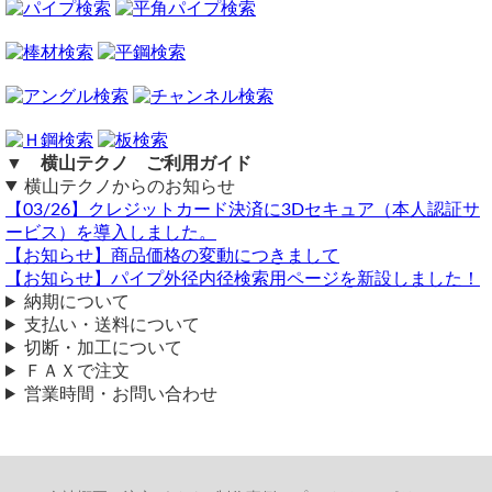
在庫処分品でなるべく揃えたいのですが、無いものは通常品で大丈夫
とお進みください。
です。見積もりお願いしたいです。よろしくお願いします。
ご注文メール返信にて送料・振込先等をご連絡いたします。
自動計算フォームでの試算ができない場合や複雑な加工を伴
フラットバー
う品の場合は、メールフォーム（見積依頼・注文依頼）より
幅100×t12×長さ1000mm 2本
お問い合わせください。
幅90×t12×長さ500mm 2本
角パイプ
▼ 横山テクノ ご利用ガイド
75×75×t3.2R×長さ1000mm 2本
横山テクノからのお知らせ
【03/26】クレジットカード決済に3Dセキュア（本人認証サ
ービス）を導入しました。
鉄 黒皮 平鋼 フラットバー (SS400材)
【お知らせ】商品価格の変動につきまして
FB12ｘ100 長さ:1000mm 数量：1 2,400円 9.43kg（端材
【お知らせ】パイプ外径内径検索用ページを新設しました！
品）
納期について
長さ:1000mm 数量：1 3,810円 9.43kg（通常カ
ット品）
支払い・送料について
FB12ｘ90 長さ:500mm 数量：2 2,720円 8.55kg（端材
切断・加工について
品）
ＦＡＸで注文
-------------------------------------------
営業時間・お問い合わせ
鉄 角パイプ (正方形) 角鋼管 Ｒ付
□3.2ｘ75ｘ75 長さ:1000mm 数量：2 7,840円 14.08kg（通常
カット品）
-------------------------------------------
小計：16,770円