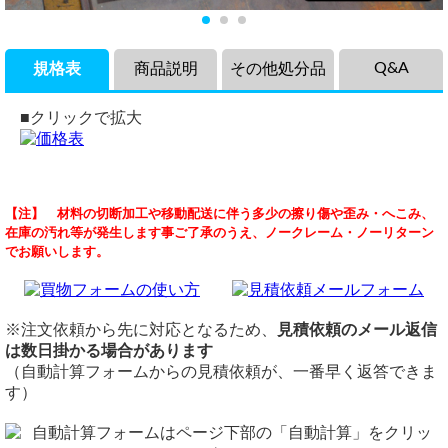
Q&A
規格表
商品説明
その他処分品
■クリックで拡大
商品説明
見積もりをお願い致します。
【注】 材料の切断加工や移動配送に伴う多少の擦り傷や歪み・へこみ、
鉄黒皮 平鋼フラットバー(材質SS400）長期在庫品（サビ・
（ 2023/05/14 ）
在庫の汚れ等が発生します事ご了承のうえ、ノークレーム・ノーリターン
キズあり）につき格安でご提供！
見積もりをお願い致します。
でお願いします。
表面は素材（黒皮付き）のままです。500mm以下の任意寸
特価処分品 鉄 黒皮フラットバー（SS400）
法への切断にて販売中！
幅100㎜ｘ厚さ25㎜ｘ長さ1,000㎜ 1本
長期在庫品につき、サビや傷等があります。購入後の返品・
交換はお受けできませんので、サビ・傷にご理解の程をお願
特価処分品 鉄 黒皮フラットバー（SS400）
※注文依頼から先に対応となるため、
見積依頼のメール返信
い致します。
幅100㎜ｘ厚さ25㎜
は数日掛かる場合があります
長さ 1,000mmを１本カット費込み（4,860円）
またこちらの商品は多数注文割引・多額注文割引対象外とな
（自動計算フォームからの見積依頼が、一番早く返答できま
ります。
す）
梱包・送料（1,400円）ゆうパック便+発送経費共
現在庫限りとなります。
在庫不足につき希望寸法・個数を用
お支払い合計額（6,260円）税込みです。
意できない場合は、注文キャンセルとさせていただきます。