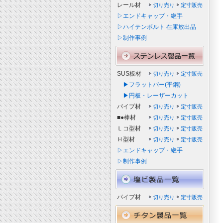
レール材
切り売り
定寸販売
▷エンドキャップ・継手
▷ハイテンボルト 在庫放出品
▷制作事例
SUS板材
切り売り
定寸販売
▶フラットバー(平鋼)
▶円板・レーザーカット
パイプ材
切り売り
定寸販売
■●棒材
切り売り
定寸販売
Ｌコ型材
切り売り
定寸販売
Ｈ型材
切り売り
定寸販売
▷エンドキャップ・継手
▷制作事例
パイプ材
切り売り
定寸販売