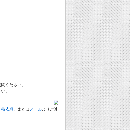
質問ください。
さい。
見積依頼
、または
メール
よりご連