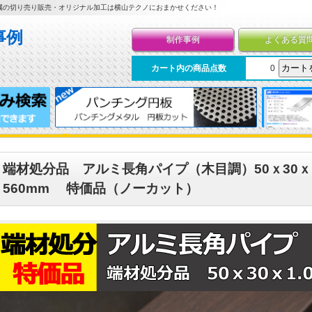
属の切り売り販売・オリジナル加工は横山テクノにおまかせください！
制作事例
よくある質
カート内の商品点数
0
端材処分品 アルミ長角パイプ（木目調）50ｘ30ｘ
560mm 特価品（ノーカット）