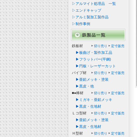
▷アルマイト処理品 一覧
▷エンドキャップ
▷アルミ製加工製作品
▷制作事例
鉄板材
切り売り
定寸販売
▶板曲げ・製作加工品
▶フラットバー(平鋼)
▶円板・レーザーカット
パイプ材
切り売り
定寸販売
▶亜鉛メッキ・塗装
▶黒皮・他
■●棒材
切り売り
定寸販売
▶ミガキ・亜鉛メッキ
▶黒皮・生地材
Ｌコ型材
切り売り
定寸販売
▶亜鉛メッキ・塗装
▶黒皮・生地材
Ｈ型材
切り売り
定寸販売