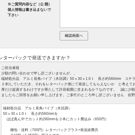
※ご質問内容など（公 開）
個人情報は書き込まないで
下さい
レターパックで発送できますか？
ご担当者様
少額の問い合わせで申し訳ございませんが、、
端材処分品 アルミ長角パイプ（木目調）50ｘ30ｘ1.0ｔ 長さ約560mm コチ
２本)していただき、それをレターパック便にて発送してもらえないか と考えて
厚だけ超過するわけですが果たして許容範囲に含まれるか？なのです。 誠に少額
ましたらご回答をお願い申し上げます。ご多忙のところ申し訳ございません 佐野
端材処分品 アルミ長角パイプ（木目調）
50ｘ30ｘ1.0ｔ 長さ約560mmを
ほぼ真ん中でカット約280mmを２本にカット費込み（650円）
梱包・送料（700円）レターパックプラス+発送経費共