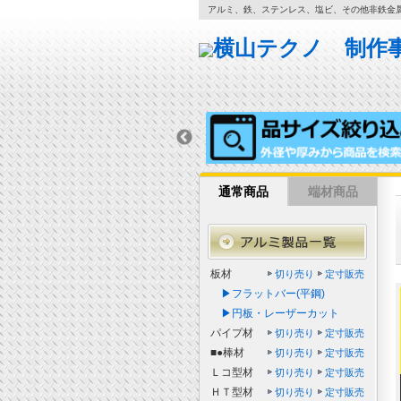
アルミ、鉄、ステンレス、塩ビ、その他非鉄金
通常商品
端材商品
板材
切り売り
定寸販売
▶フラットバー(平鋼)
▶円板・レーザーカット
パイプ材
切り売り
定寸販売
■●棒材
切り売り
定寸販売
Ｌコ型材
切り売り
定寸販売
ＨＴ型材
切り売り
定寸販売