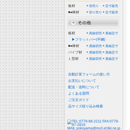
板材
切売り
定寸販売
■●棒材
切り売り
定寸販売
板材
真鍮切売
真鍮定寸
▶フラットバー(平鋼)
■●棒材
真鍮切売
真鍮定寸
パイプ材
真鍮切売
真鍮定寸
Ｌ型材
真鍮切売
真鍮定寸
自動計算フォームの使い方
お支払いについて
配送・送料について
よくある質問
ご注文ガイド
品サイズ絞り込み検索