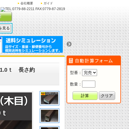
会社概要
ガイド
問
1.0ｔ 長さ約
型番
：
数量：
計算
クリア