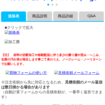
Q&A
規格表
商品説明
商品詳細
■クリックで拡大
商品説明
品名
材料は、日本のメーカーのものですか。また、ミルシ
【注】 材料の切断加工や移動配送に伴う多少の擦り傷や歪み・へこみ、
真鍮四角パイプ C2700(黄銅) の各サイズの希望寸法での切り
真鍮四角パイプ C2700（黄銅）
ートについてです。
在庫の汚れ等が発生します事ご了承のうえ、ノークレーム・ノーリターン
売りになります。
切断
（ 2026/06/05 ）
でお願いします。
色沢が美しく、押し広げ性・絞り性・耐食性・めっき性が優
切断費：100円/本～
御社の真鍮四角管 ６㍉ ✕ １㍉ を今、検討しています。
れています。用途はカメラ・カーテンレール・衛星管・装飾
切断公差：±1.0mm ～ （A/100またはL/1000)mm
材料は、日本製のものですか。また、注文した場合、ミルシートは
用などに使用されています。
備考
つきますか。
以上２点、よろしくお願いいたします。
メーカー切断取り寄せの場合、切断寸法誤差はプラス目（＋
※注文依頼から先に対応となるため、
見積依頼のメール返信
0～5mm）です。
は数日掛かる場合があります
当店取り扱いの真鍮材は全て国内メーカー品（日本製）となりま
40角以上については時価見積・切寸取り寄せ（切断公差＋1
同サイズまとめ買いで多数同時注文割引適用！
詳しくはこち
す。
（自動計算フォームからの見積依頼が、一番早く返答できま
～8mm）となります。
ら>>
す）
価格
ミルシートにつきましては、
関連商品
当店取り扱い商品のミルシートは発行致しません。
重量1.0kg当りの基準単価9,800円（単価倍率1.00）税込