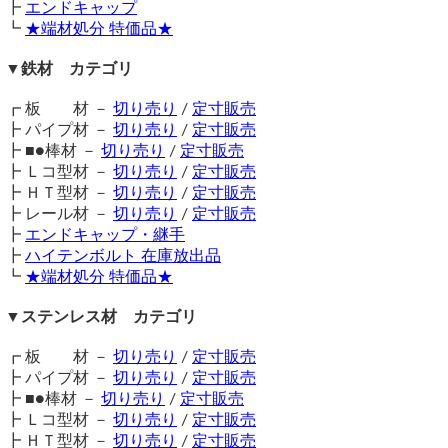
┣
エンドキャップ
（ 2025/02/07 ）
┗
★端材処分 特価品★
初めまして。お聞きしたいことがございます。
真鍮四角棒に四角のリングを通すような感じで真鍮四角パイプを切断
して頂きたいのですが。
▼鉄材 カテゴリ
都合上長さを2mm程度にしなければいけません。その程度に短くカッ
トすることは可能ですか？無理であるのでしたら最低必要な長さを教
┏ 板 材 －
切り売り
/
定寸販売
えてください。宜しくお願いします。
┣ パイプ材 －
切り売り
/
定寸販売
切断の最小単位は15mmからとなります。
┣ ■●棒材 －
切り売り
/
定寸販売
（2mm切断は対応不可）
┣ Ｌコ型材 －
切り売り
/
定寸販売
横山テクノ（ 2025/02/07 ）
┣ ＨＴ型材 －
切り売り
/
定寸販売
┣ レール材 －
切り売り
/
定寸販売
┣
エンドキャップ・継手
┣
ハイテンボルト 在庫放出品
┗
★端材処分 特価品★
▼ステンレス材 カテゴリ
真鍮バーサンプル
（ 2023/04/03 ）
┏ 板 材 －
切り売り
/
定寸販売
真鍮を和室のまわし、巾木に活用してみたいと考えています。真鍮バ
┣ パイプ材 －
切り売り
/
定寸販売
ーのサンプルをお送りいただくことは可能でしょうか？
┣ ■●棒材 －
切り売り
/
定寸販売
インテリアデザインをしております。
┣ Ｌコ型材 －
切り売り
/
定寸販売
┣ ＨＴ型材 －
切り売り
/
定寸販売
株式会社マッシュアップ