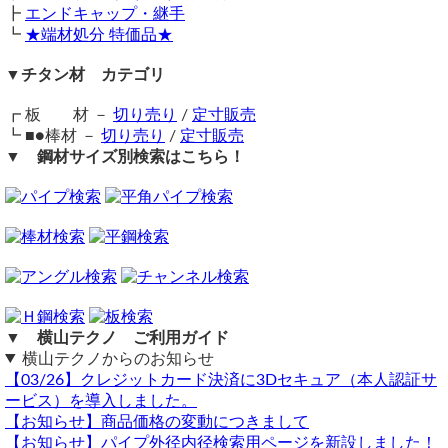
┣
エンドキャップ・継手
行正り香
09098305314
┗
★端材処分 特価品★
恐れ入りますが、サンプルのご提供はしておりません。
▼チタン材 カテゴリ
寸法指定でオーダー願います。
横山テクノ（ 2023/04/04 ）
┏ 板 材 －
切り売り
/
定寸販売
┗ ■●棒材 －
切り売り
/
定寸販売
▼ 鋼材サイズ別検索はこちら！
▼ 横山テクノ ご利用ガイド
横山テクノからのお知らせ
【03/26】クレジットカード決済に3Dセキュア（本人認証サ
ービス）を導入しました。
【お知らせ】商品価格の変動につきまして
【お知らせ】パイプ外径内径検索用ページを新設しました！