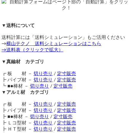
⇒ 真鍮 四角パイプ 定寸販売
（材料入荷時にミルシートを取得しておりませんので発行できませ
購入材料価格は希望切断寸法重量による価格となります。
⇒ 真鍮 丸パイプ 切り売り
ん）
ただし品サイズにより単価倍率が違います。
⇒ アルミ四角パイプ 切り売り
ご理解のほどをよろしくお願いいたします。
注意事項
横山テクノ（ 2026/06/05 ）
入荷品は酸化による黒ずみが多く見られるものもございま
▼送料について
真鍮 角パイプ
す。黒ずみについては素材の特性上、ご理解のほどをお願い
送料計算には「送料シミュレーション」もご活用ください
いたします。
（ 2025/06/16 ）
→
在庫不足の場合は取り寄せとなるため納期に＋数日を要しま
横山テクノ 送料シミュレーションはこちら
タイトル該当品(12.0×12.0×1.2/長さ872㎜/数量1)について、自動計算
→送料表（クリックで拡大）
す。
フォームで数値を入力(3項目)して「計算」をクリックすると、「数値
を入力して下さい」とコメントが表示されて、金額がわかりませ
送料（養生梱包費含む）は数量に応じて別途掛かります。
ん。 切断費、送料を含めて、最終支払金額を教えて下さい。よろ
▼真鍮材 カテゴリ
工業用鋼材となりますので、材料の移動・切断・加工・配送
しくお願いします。
に伴う擦り傷や汚れ・歪み等が発生します事をご了承くださ
┏ 板 材 －
切り売り
/
定寸販売
い。
数値を全角入力した場合、エラーが出ます。
┣ パイプ材 －
切り売り
/
定寸販売
半角英数字入力にてお試しいただけたらと存じます。
商品の返品・交換はお受けできません。
┗ ■●棒材 －
切り売り
/
定寸販売
横山テクノ（ 2025/06/17 ）
購入方法
▼アルミ材 カテゴリ
商品購入は自動計算フォームに必要寸法・数量等を入力し、
試算結果を確認後、買い物カートに追加して注文フォームへ
┏ 板 材 －
切り売り
/
定寸販売
とお進みください。
┣ パイプ材 －
切り売り
/
定寸販売
ご注文メール返信にて送料・振込先等をご連絡いたします。
┣ ■●棒材 －
切り売り
/
定寸販売
自動計算フォームでの試算ができない場合や複雑な加工を伴
┣ Ｌコ型材 －
切り売り
/
定寸販売
う品の場合は、メールフォーム（見積依頼・注文依頼）より
真鍮四角パイプの切断長さについて
┣ ＨＴ型材 －
切り売り
/
定寸販売
お問い合わせください。