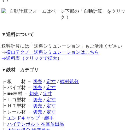
ただし品サイズにより単価倍率が違います。
ら>>
注意事項
関連商品
鉄材は性質上、錆が生じます。販売品も多少の錆がある場合
⇒ ホワイト丸パイプ（ポストジンク） 定寸販売
単管パイプ内接管
がございますので、予めご了承ください。
⇒ 白配管用丸鋼管(ＳＧＰ菅) 切り売り
在庫不足の場合は取り寄せとなるため納期に＋数日を要しま
（ 2024/01/03 ）
⇒ 白ＳＴＰＧ 圧力配管用鋼菅 切り売り
▼送料について
す。
単管パイプスーパーライト700 に内挿してパイプを継ぎたいと思いま
⇒ 樹脂キャップ 丸パイプ用（内栓タイプ） エンドキャッ
す。これに相当するのは、亜鉛メッキ構造用丸形鋼管 STK・STKMの
送料（養生梱包費含む）は数量に応じて別途掛かります。
プ
Φ42.7でよいでしょうか。
送料計算には「送料シミュレーション」もご活用ください
工業用鋼材となりますので、材料の移動・切断・加工・配送
⇒ 端材処分品 鉄丸パイプ 特価品（ノーカット）
→
横山テクノ 送料シミュレーションはこちら
に伴う擦り傷や汚れ・歪み等が発生します事をご了承くださ
亜鉛メッキ構造用丸形鋼管 STK・STKMのΦ42.7ではガタつきます。
→送料表（クリックで拡大）
い 。
市販品の専用ピンをご使用ください。
商品の返品・交換はお受けできません。
横山テクノ（ 2024/01/05 ）
▼鉄材 カテゴリ
購入方法
商品購入は自動計算フォームに必要寸法・数量等を入力し、
┏ 板 材 －
切売
/
定寸
/
端材処分
試算結果を確認後、買い物カートに追加して注文フォームへ
┣ パイプ材 －
切売
/
定寸
とお進みください。
┣ ■●棒材 －
切売
/
定寸
ご注文メール返信にて送料・振込先等をご連絡いたします。
┣ Ｌコ型材 －
切売
/
定寸
自動計算フォームでの試算ができない場合や複雑な加工を伴
┣ ＨＴ型材 －
切売
/
定寸
ホワイト管の加工見積
う品の場合は、メールフォーム（見積依頼・注文依頼）より
┣ レール材 －
切売
/
定寸
（ 2020/07/15 ）
お問い合わせください。
┣
エンドキャップ・継手
ご多用中とは存じますが、下記質問にお答えください。
┣
ハイテンボルト 在庫放出品
鉄・亜鉛メッキ丸形鋼管（ホワイト管・SS400）、