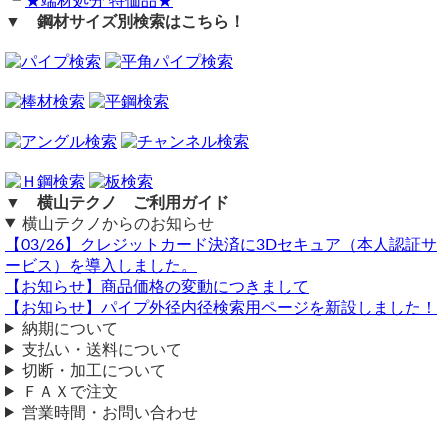
┗
★端材処分 特価品★
Φ27.2ｍｍ，ｔ1.9ｍｍ×長さ1200ｍｍ 4本について
▼ 鋼材サイズ別検索はこちら！
1.両端から80ｍｍをプレスで約4ｍｍに圧接できますか？
2.圧接部と非圧接部の中心線を内角120度曲げられるか？
3.圧接部と非圧接円形部間の変形距離は40ｍｍ位ですか？
誠に申し訳ないのですが
パイプの圧接加工はできません。
横山テクノ（ 2020/07/15 ）
▼ 横山テクノ ご利用ガイド
横山テクノからのお知らせ
【03/26】クレジットカード決済に3Dセキュア（本人認証サ
ービス）を導入しました。
単品購入
【お知らせ】商品価格の変動につきまして
【お知らせ】パイプ外径内径検索用ページを新設しました！
（ 2020/02/08 ）
亜鉛メッキ丸形鋼管25.4×1.6×1500の1本のみの購入は可能でしょう
納期について
か？送料込み料金は？
支払い・送料について
切断・加工について
鉄製亜鉛メッキ丸形構造用鋼管（ホワイト鉄丸パイプ・材質
ＦＡＸで注文
SS400）
25.4×1.6×1500
営業時間・お問い合わせ
1本カット費込（740円）1.41㎏
--------------------------