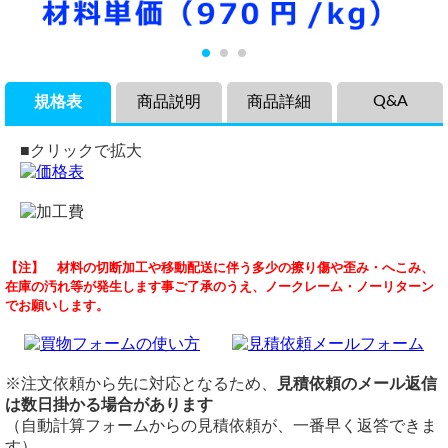
Q&A
規格表
商品説明
商品詳細
■クリックで拡大
商品説明
品名
鉄パイプの切り売り
【注】 材料の切断加工や移動配送に伴う多少の擦り傷や歪み・へこみ、
塗装よりも錆びに強くて長持ちする鉄製亜鉛メッキ丸形構造
ホワイト丸パイプ（ポストジンク）構造用鋼管
（ 2025/07/03 ）
在庫の汚れ等が発生します事ご了承のうえ、ノークレーム・ノーリターン
用鋼管（ホワイト鉄丸パイプ・ポストジンク）の各品サイズ
定尺
外径48,6の厚み3ミリ長さ1300の一番安い鉄パイプの切り売りの見積
でお願いします。
の希望寸法にての切り売りです。
定尺 5,500mmまたは6,000mm
が教えていただきたいです
土木や建築、家具やアウトドア資材など様々な用途に利用さ
切断
鉄 丸パイプ STK400構造用鋼管(SS400)
れる、鉄丸パイプの定番商品です。
切断費：150円/本～
48.6φ x 3.2t 長さ1300mm 3,200円
表面は錆びにくい溶融亜鉛メッキ処理と なります。
切断公差：±1.0mm ～ （Φ/100またはL/1000)mm
※注文依頼から先に対応となるため、
見積依頼のメール返信
鉄パイプに厚み3mmはないため、厚み3.2～3.7mmで検索したとこ
価格
切断面はローバルペンキ補修処理となります。
は数日掛かる場合があります
ろ、上記が最安となります。
重量1.0kg当りの基準単価970円（単価倍率1.00）税込
備考
（自動計算フォームからの見積依頼が、一番早く返答できま
横山テクノ（ 2025/07/03 ）
購入材料価格は希望切断寸法重量による価格となります。
同サイズまとめ買いで多数同時注文割引適用！
詳しくはこち
す）