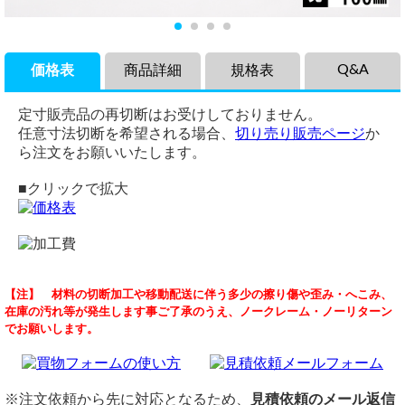
Q&A
価格表
商品詳細
規格表
定寸販売品の再切断はお受けしておりません。
任意寸法切断を希望される場合、
切り売り販売ページ
か
ら注文をお願いいたします。
■クリックで拡大
商品説明
品名
パイプ材について
【注】 材料の切断加工や移動配送に伴う多少の擦り傷や歪み・へこみ、
塗装よりも錆びに強くて長持ちする鉄製亜鉛メッキ丸形構造
鉄 ホワイト丸パイプ（ポストジンク）構造用丸形鋼管
（ 2023/06/02 ）
在庫の汚れ等が発生します事ご了承のうえ、ノークレーム・ノーリターン
用鋼管（ホワイト鉄丸パイプ・ポストジンク）の各品形状を
定尺
お世話になります。
でお願いします。
(1000～100mm)定寸長さでの希望（品形状・定寸法・本数）
定尺 5,500mmまたは6,000mm
SKTM12Bの鋼管を探しているのですが、特注で購入することは可能
でしょうか。切り売りでL=200サイズを希望します。誠に勝手ではご
の販売です。
切断
ざいますが宜しくお願い致します。
土木や建築、家具やアウトドア資材など様々な用途に利用さ
切断費：150円/本～（切断費は単価に込）
れる、鉄丸パイプの定番商品です。
切断公差：±1.0mm ～ 2.0mm
※注文依頼から先に対応となるため、
見積依頼のメール返信
TDK株式会社 遠藤