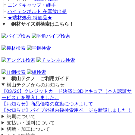
┣
エンドキャップ・継手
┣
ハイテンボルト 在庫放出品
┗
★端材処分 特価品★
▼ 鋼材サイズ別検索はこちら！
▼ 横山テクノ ご利用ガイド
横山テクノからのお知らせ
【03/26】クレジットカード決済に3Dセキュア（本人認証サ
ービス）を導入しました。
【お知らせ】商品価格の変動につきまして
【お知らせ】パイプ外径内径検索用ページを新設しました！
納期について
支払い・送料について
切断・加工について