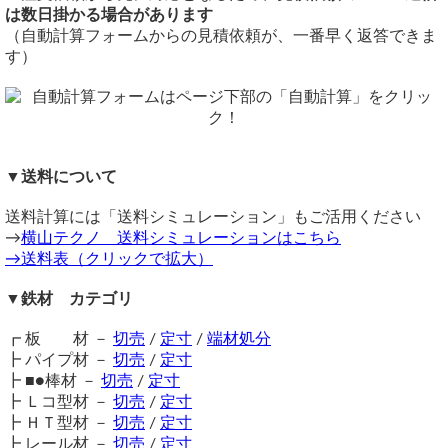
表面は錆びにくい溶融亜鉛メッキ処理となります。
切断面はローバルペンキ補修処理となります。
は数日掛かる場合があります
仕入先に問い合わせましたが
注意事項
備考
（自動計算フォームからの見積依頼が、一番早く返答できま
12Bは無いとのことでした。
鉄材は性質上、錆が生じます。販売品も多少の錆がある場合
同サイズまとめ買いで多数同時注文割引適用！
詳しくはこち
す）
ご了承ください。
がございますので、予めご了承ください。
ら>>
横山テクノ（ 2023/06/02 ）
在庫不足の場合は取り寄せとなるため納期に＋数日を要しま
関連商品
す。
⇒ 鉄 ホワイト丸パイプ（ポストジンク）切り売り
送料（養生梱包費含む）は数量に応じて別途掛かります。
⇒ 白配管用丸鋼管(ＳＧＰ菅) 定寸販売
工業用鋼材となりますので、材料の移動・切断・加工・配送
⇒ 白ＳＴＰＧ 圧力配管用鋼菅 定寸販売
▼送料について
に伴う擦り傷や汚れ・歪み等が発生します事をご了承くださ
⇒ 樹脂キャップ 丸パイプ用（内栓タイプ） エンドキャッ
い。
プ
送料計算には「送料シミュレーション」もご活用ください
商品の返品・交換はお受けできません。
⇒ 端材処分品 鉄丸パイプ 特価品（ノーカット）
→
横山テクノ 送料シミュレーションはこちら
購入方法
→送料表（クリックで拡大）
商品購入は自動計算フォームに必要寸法・数量等を入力し、
試算結果を確認後、買い物カートに追加して注文フォームへ
▼鉄材 カテゴリ
とお進みください。
ご注文メール返信にて送料・振込先等をご連絡いたします。
┏ 板 材 －
切売
/
定寸
/
端材処分
自動計算フォームでの試算ができない場合や複雑な加工を伴
┣ パイプ材 －
切売
/
定寸
う品の場合は、メールフォーム（見積依頼・注文依頼）より
┣ ■●棒材 －
切売
/
定寸
お問い合わせください。
┣ Ｌコ型材 －
切売
/
定寸
┣ ＨＴ型材 －
切売
/
定寸
┣ レール材 －
切売
/
定寸