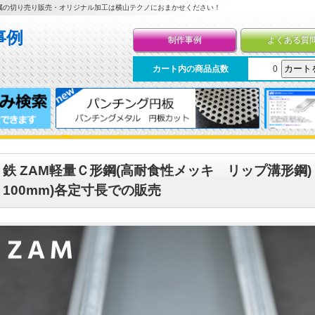
属の切り売り販売・オリジナル加工は横山テクノにおまかせください！
制作事例
よくある質
カート内の商品点数
0
鉄 ZAM軽量Ｃ形鋼(高耐食性メッキ リップ溝形鋼) 
100mm)各定寸長での販売