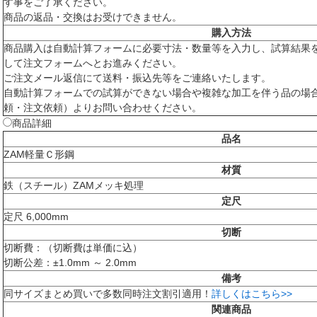
す事をご了承ください。
商品の返品・交換はお受けできません。
購入方法
商品購入は自動計算フォームに必要寸法・数量等を入力し、試算結果
して注文フォームへとお進みください。
ご注文メール返信にて送料・振込先等をご連絡いたします。
自動計算フォームでの試算ができない場合や複雑な加工を伴う品の場
頼・注文依頼）よりお問い合わせください。
商品詳細
品名
ZAM軽量Ｃ形鋼
材質
鉄（スチール）ZAMメッキ処理
定尺
定尺 6,000mm
切断
切断費：（切断費は単価に込）
切断公差：±1.0mm ～ 2.0mm
備考
同サイズまとめ買いで多数同時注文割引適用！
詳しくはこちら>>
関連商品