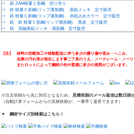
⇒ 鉄 ZAM軽量Ｃ形鋼 切り売り
⇒ 鉄 軽量Ｃ形鋼(リップ溝形鋼) 亜鉛メッキ 定寸販売
⇒ 鉄 軽量Ｃ形鋼(リップ溝形鋼) 赤錆止めカラー 定寸販売
⇒ 鉄 鉄 軽量Ｃ形鋼(リップ溝形鋼) 黒皮 定寸販売
⇒ 鉄 溶融亜鉛メッキ・溝形鋼 定寸販売
【注】 材料の切断加工や移動配送に伴う多少の擦り傷や歪み・へこみ、
在庫の汚れ等が発生します事ご了承のうえ、ノークレーム・ノーリタ
またロットによって鋼材の色や質感に多少の差異がございます。
※注文依頼から先に対応となるため、
見積依頼のメール返信は数日掛
（自動計算フォームからの見積依頼が、一番早く返答できます）
▼ 鋼材サイズ別検索はこちら！