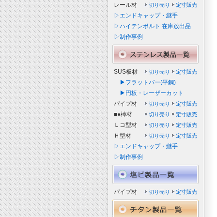
レール材
切り売り
定寸販売
▷エンドキャップ・継手
▷ハイテンボルト 在庫放出品
▷制作事例
SUS板材
切り売り
定寸販売
▶フラットバー(平鋼)
▶円板・レーザーカット
パイプ材
切り売り
定寸販売
■●棒材
切り売り
定寸販売
Ｌコ型材
切り売り
定寸販売
Ｈ型材
切り売り
定寸販売
▷エンドキャップ・継手
▷制作事例
パイプ材
切り売り
定寸販売