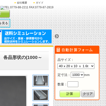
会社概要
ガイド
問
各品形状の(1000～
品サイズ
：
定寸法
：
mm
数量：
計算
クリア