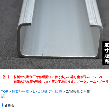
【注】 材料の切断加工や移動配送に伴う多少の擦り傷や歪み・へこみ、
在庫の汚れ等が発生します事ご了承のうえ、ノークレーム・ノーリタ
TOP
>
鉄製品一覧
>
L ･コ型材 定寸販売
> ZAM軽量Ｃ形鋼
価格表