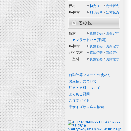
板材
切売り
定寸販売
■●棒材
切り売り
定寸販売
板材
真鍮切売
真鍮定寸
▶フラットバー(平鋼)
■●棒材
真鍮切売
真鍮定寸
パイプ材
真鍮切売
真鍮定寸
Ｌ型材
真鍮切売
真鍮定寸
自動計算フォームの使い方
お支払いについて
配送・送料について
よくある質問
ご注文ガイド
品サイズ絞り込み検索