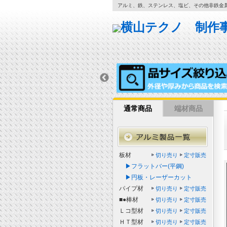
アルミ、鉄、ステンレス、塩ビ、その他非鉄金
通常商品
端材商品
板材
切り売り
定寸販売
▶フラットバー(平鋼)
▶円板・レーザーカット
パイプ材
切り売り
定寸販売
■●棒材
切り売り
定寸販売
Ｌコ型材
切り売り
定寸販売
ＨＴ型材
切り売り
定寸販売