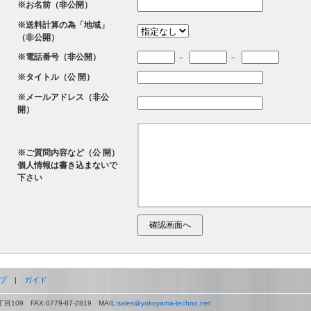
※お名前（非公開）
※送料計算の為「地域」
（非公開）
※電話番号（非公開）
－
－
※タイトル（公 開）
※メールアドレス（非公
開）
※ご質問内容など（公 開）
個人情報は書き込まないで
下さい
プ
|
ガイド
09 FAX:0779-87-2819 MAIL:
sales@yokoyama-techno.net