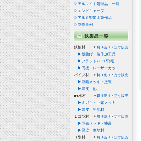
▷アルマイト処理品 一覧
▷エンドキャップ
▷アルミ製加工製作品
▷制作事例
鉄板材
切り売り
定寸販売
▶板曲げ・製作加工品
▶フラットバー(平鋼)
▶円板・レーザーカット
パイプ材
切り売り
定寸販売
▶亜鉛メッキ・塗装
▶黒皮・他
■●棒材
切り売り
定寸販売
▶ミガキ・亜鉛メッキ
▶黒皮・生地材
Ｌコ型材
切り売り
定寸販売
▶亜鉛メッキ・塗装
▶黒皮・生地材
Ｈ型材
切り売り
定寸販売