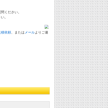
質問ください。
さい。
見積依頼
、または
メール
よりご連