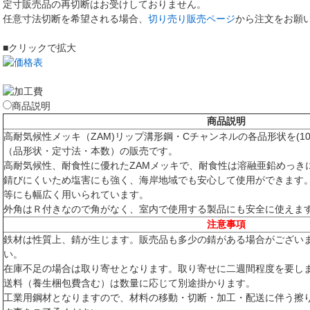
定寸販売品の再切断はお受けしておりません。
任意寸法切断を希望される場合、
切り売り販売ページ
から注文をお願
■クリックで拡大
商品説明
商品説明
高耐気候性メッキ（ZAM)リップ溝形鋼・Cチャンネルの各品形状を(100
（品形状・定寸法・本数）の販売です。
高耐気候性、耐食性に優れたZAMメッキで、耐食性は溶融亜鉛めっきに
錆びにくいため塩害にも強く、海岸地域でも安心して使用ができます
等にも幅広く用いられています。
外角はＲ付きなので角がなく、室内で使用する製品にも安全に使えま
注意事項
鉄材は性質上、錆が生じます。販売品も多少の錆がある場合がござい
い。
在庫不足の場合は取り寄せとなります。取り寄せに二週間程度を要し
送料（養生梱包費含む）は数量に応じて別途掛かります。
工業用鋼材となりますので、材料の移動・切断・加工・配送に伴う擦