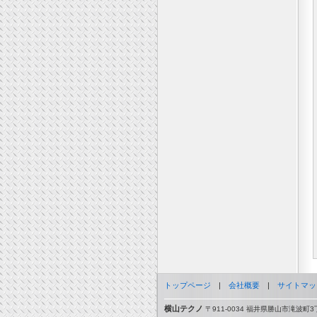
トップページ
|
会社概要
|
サイトマッ
横山テクノ
〒911-0034 福井県勝山市滝波町3丁目1